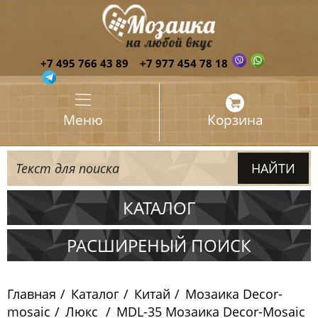
+7 495 766 43 89
+7 977 454 78 18
Меню
Корзина
КАТАЛОГ
Испания
РАСШИРЕНЫЙ ПОИСК
Италия
Главная
Каталог
Китай
Мозаика Decor-
Китай
mosaic
Люкс
MDL-35 Мозаика Decor-Mosaic