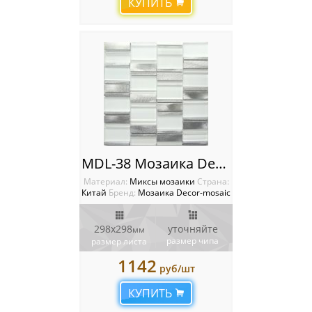
КУПИТЬ
MDL-38 Мозаика Decor-Mosaic
Материал:
Миксы мозаики
Cтрана:
Китай
Бренд:
Мозаика Decor-mosaic
298х298
уточняйте
мм
размер чипа
размер листа
1142
руб/шт
КУПИТЬ