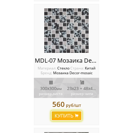
MDL-07 Мозаика Decor-Mosaic
Материал:
Стекло
Cтрана:
Китай
Бренд:
Мозаика Decor-mosaic
300х300
23х23 + 48х48
мм
мм
размер листа
размер чипа
560
руб/шт
КУПИТЬ