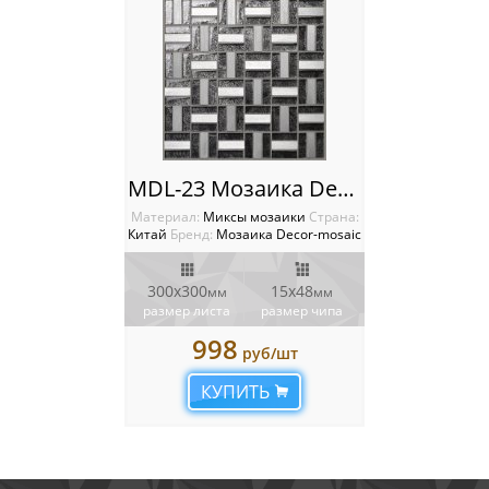
MDL-23 Мозаика Decor-Mosaic
Материал:
Миксы мозаики
Cтрана:
Китай
Бренд:
Мозаика Decor-mosaic
300х300
15х48
мм
мм
размер листа
размер чипа
998
руб/шт
КУПИТЬ