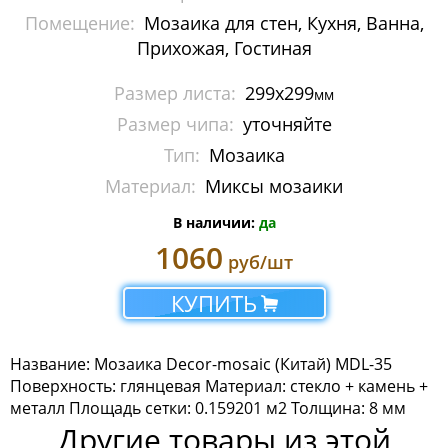
Помещение:
Мозаика для стен, Кухня, Ванна,
Люкс
Прихожая, Гостиная
Премиум
Размер листа:
299х299
мм
Стиль
Размер чипа:
уточняйте
Тип:
Мозаика
Фантазия
Материал:
Миксы мозаики
Мозаика Imagine Mosaic
В наличии:
да
1060
Мозаика Irida
руб/шт
Мозаика Keramograd
КУПИТЬ
Мозаика Mir Mosaic
Название: Мозаика Decor-mosaic (Китай) MDL-35
Мозаика NSmosaic
Поверхность: глянцевая Материал: стекло + камень +
металл Площадь сетки: 0.159201 м2 Толщина: 8 мм
Другие товары из этой
Мозаика Orro Mosaic