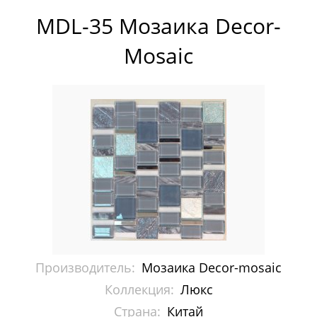
Pixelmosaic
MDL-35 Мозаика Decor-
Зеркала NS Bath
Mosaic
Керамогранит NSceramic
Керамогранит Staro
Мозаика ArtMoment
Мозаика Bars Crystal Mosaic
Мозаика Bonaparte
Мозаика Caramelle Mosaic
Производитель:
Мозаика Decor-mosaic
Мозаика Dao
Коллекция:
Люкс
Мозаика Decor-mosaic
Страна:
Китай