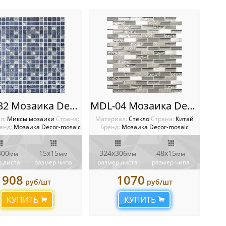
MDL-32 Мозаика Decor-Mosaic
MDL-04 Мозаика Decor-Mosaic
л:
Миксы мозаики
Cтрана:
Материал:
Стекло
Cтрана:
Китай
енд:
Мозаика Decor-mosaic
Бренд:
Мозаика Decor-mosaic
300
15х15
324х306
48х15
мм
мм
мм
мм
 листа
размер чипа
размер листа
размер чипа
908
1070
руб/шт
руб/шт
КУПИТЬ
КУПИТЬ