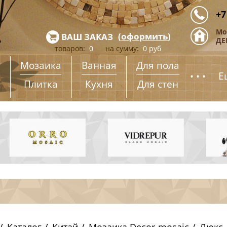
+7
Мо
(
оформить
)
ВАШ ЗАКАЗ
ДЕ
товаров:
0
на сумму:
0
руб
Мозаика
Ванная
Для пола
...
Е
Плитка
Кухня
Для стен