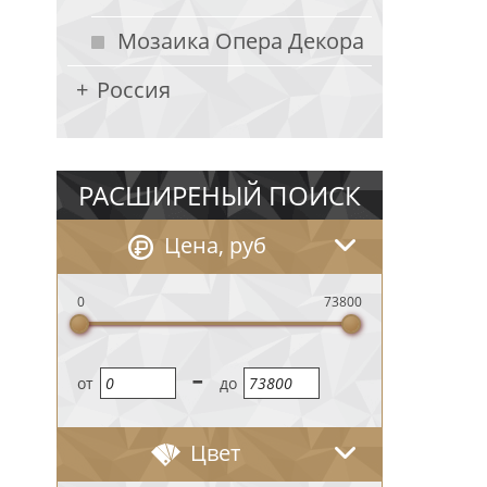
Мозаика Опера Декора
Россия
РАСШИРЕНЫЙ ПОИСК
Цена, руб
0
73800
-
oт
до
Цвет