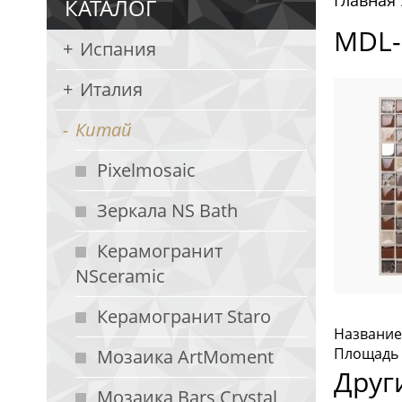
Главная
КАТАЛОГ
MDL-
Испания
Италия
Китай
Pixelmosaic
Зеркала NS Bath
Керамогранит
NSceramic
Керамогранит Staro
Название:
Площадь с
Мозаика ArtMoment
Друг
Мозаика Bars Crystal