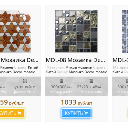
MDL-42 Мозаика Decor-Mosaic
MDL-08 Мозаика Decor-Mosaic
:
Камень
Cтрана:
Китай
Материал:
Миксы мозаики
Cтрана:
Материа
озаика Decor-mosaic
Китай
Бренд:
Мозаика Decor-mosaic
Китай
Бр
уточняйте
300х300
23х23 + 48х48
300х
мм
мм
мм
размер чипа
иста
размер листа
размер чипа
размер
59
1033
руб/шт
руб/шт
КУПИТЬ
КУПИТЬ