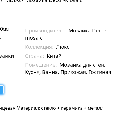
MDL-27 Мозаика Decor-Mosaic
00
мм
Производитель:
Мозаика Decor-
mosaic
м
Коллекция:
Люкс
заики
Страна:
Китай
Помещение:
Мозаика для стен,
Кухня, Ванна, Прихожая, Гостиная
нцевая Материал: стекло + керамика + металл