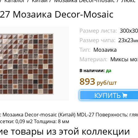
Каталог
Китай
Мозаика Decor-mosaic
Люкс
27 Мозаика Decor-Mosaic
Размер листа:
300х3
Размер чипа:
23х23
м
Тип:
Мозаика
Материал:
Миксы мо
В наличии:
да
893
руб/шт
КУПИТЬ
 Мозаика Decor-mosaic (Китай) MDL-27 Поверхность: гля
етки: 0,09 м2 Толщина: 8 мм
ие товары из этой коллекции