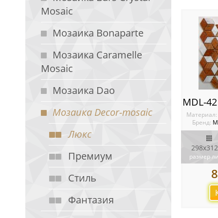
Mosaic
Мозаика Bonaparte
Мозаика Caramelle
Mosaic
Мозаика Dao
Мозаика Decor-mosaic
Материал
Бренд:
М
Люкс
298х312
Премиум
размер л
8
Стиль
Фантазия