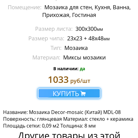
Помещение:
Мозаика для стен, Кухня, Ванна,
Люкс
Прихожая, Гостиная
Премиум
Размер листа:
300х300
мм
Стиль
Размер чипа:
23х23 + 48х48
мм
Тип:
Мозаика
Фантазия
Материал:
Миксы мозаики
Мозаика Imagine Mosaic
В наличии:
да
1033
Мозаика Irida
руб/шт
Мозаика Keramograd
КУПИТЬ
Мозаика Mir Mosaic
Название: Мозаика Decor-mosaic (Китай) MDL-08
Мозаика NSmosaic
Поверхность: глянцевая Материал: стекло + керамика
Площадь сетки: 0,09 м2 Толщина: 8 мм
Другие товары из этой
Мозаика Orro Mosaic