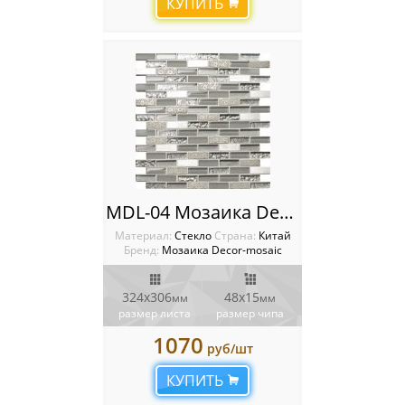
КУПИТЬ
MDL-04 Мозаика Decor-Mosaic
Материал:
Стекло
Cтрана:
Китай
Бренд:
Мозаика Decor-mosaic
324х306
48х15
мм
мм
размер листа
размер чипа
1070
руб/шт
КУПИТЬ