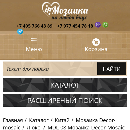
+7 495 766 43 89
+7 977 454 78 18
Меню
Корзина
КАТАЛОГ
Испания
РАСШИРЕНЫЙ ПОИСК
Италия
Главная
Каталог
Китай
Мозаика Decor-
Китай
mosaic
Люкс
MDL-08 Мозаика Decor-Mosaic