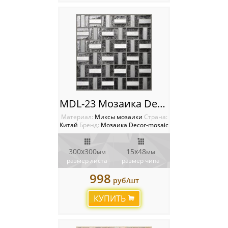
MDL-23 Мозаика Decor-Mosaic
Материал:
Миксы мозаики
Cтрана:
Китай
Бренд:
Мозаика Decor-mosaic
300х300
15х48
мм
мм
размер листа
размер чипа
998
руб/шт
КУПИТЬ