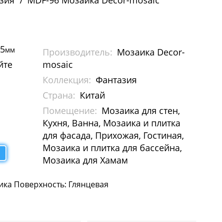
зия
MDF-96 Мозаика Decor-mosaic
85
мм
Производитель:
Мозаика Decor-
йте
mosaic
Коллекция:
Фантазия
Страна:
Китай
Помещение:
Мозаика для стен,
Кухня, Ванна, Мозаика и плитка
для фасада, Прихожая, Гостиная,
Мозаика и плитка для бассейна,
Мозаика для Хамам
ика Поверхность: Глянцевая