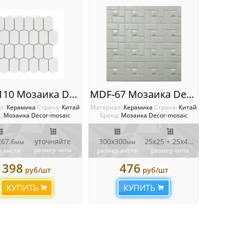
MDF-110 Мозаика Decor-mosaic
MDF-67 Мозаика Decor-mosaic
л:
Керамика
Cтрана:
Китай
Материал:
Керамика
Cтрана:
Китай
:
Мозаика Decor-mosaic
Бренд:
Мозаика Decor-mosaic
267.6
уточняйте
300x300
25х25 + 25х48
мм
мм
мм
размер чипа
 листа
размер листа
размер чипа
398
476
руб/шт
руб/шт
КУПИТЬ
КУПИТЬ