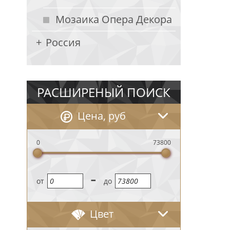
Мозаика Опера Декора
Россия
РАСШИРЕНЫЙ ПОИСК
Цена, руб
0
73800
-
oт
до
Цвет