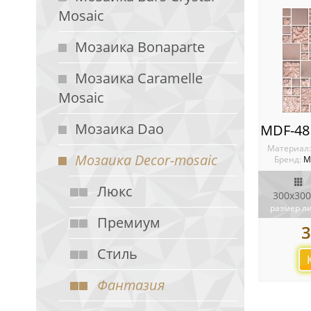
Mosaic
Мозаика Bonaparte
Мозаика Caramelle
Mosaic
Мозаика Dao
Материал
Мозаика Decor-mosaic
Бренд:
М
Люкс
300x300
размер л
Премиум
3
Стиль
Фантазия