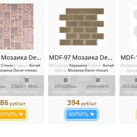
MDF-48 Мозаика Decor-mosaic
MDF-97 Мозаика Decor-mosaic
:
Стекло
Cтрана:
Китай
Материал:
Керамика
Cтрана:
Китай
Материа
озаика Decor-mosaic
Бренд:
Мозаика Decor-mosaic
Бренд
23х23 + 48х48
291х285
уточняйте
259.2х
мм
мм
мм
размер чипа
иста
размер чипа
размер листа
размер
86
394
руб/шт
руб/шт
КУПИТЬ
КУПИТЬ