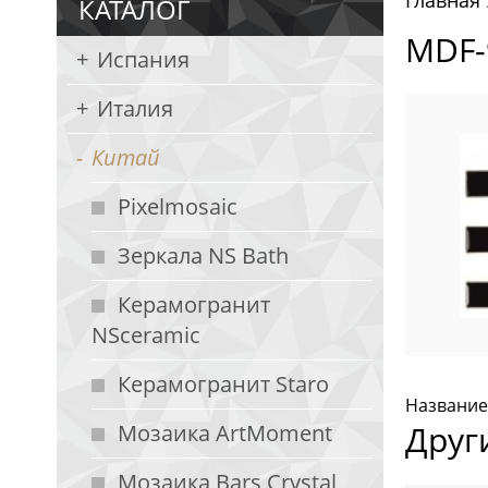
Главная
КАТАЛОГ
MDF-
Испания
Италия
Китай
Pixelmosaic
Зеркала NS Bath
Керамогранит
NSceramic
Керамогранит Staro
Название
Друг
Мозаика ArtMoment
Мозаика Bars Crystal