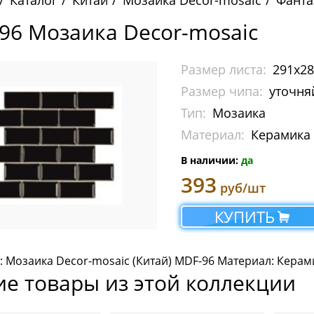
Каталог
Китай
Мозаика Decor-mosaic
Фанта
96 Мозаика Decor-mosaic
Размер листа:
291х2
Размер чипа:
уточня
Тип:
Мозаика
Материал:
Керамика
В наличии:
да
393
руб/шт
КУПИТЬ
: Мозаика Decor-mosaic (Китай) MDF-96 Материал: Керам
ие товары из этой коллекции