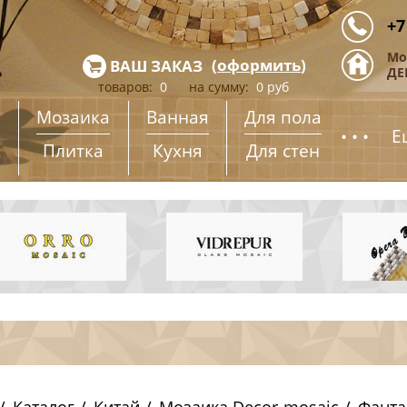
+7
Мо
(
оформить
)
ВАШ ЗАКАЗ
ДЕ
товаров:
0
на сумму:
0
руб
Мозаика
Ванная
Для пола
...
Е
Плитка
Кухня
Для стен