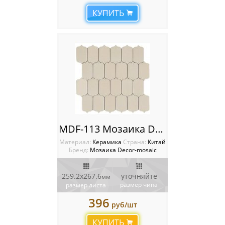
КУПИТЬ
MDF-113 Мозаика Decor-mosaic
Материал:
Керамика
Cтрана:
Китай
Бренд:
Мозаика Decor-mosaic
259.2х267.6
уточняйте
мм
размер чипа
размер листа
396
руб/шт
КУПИТЬ