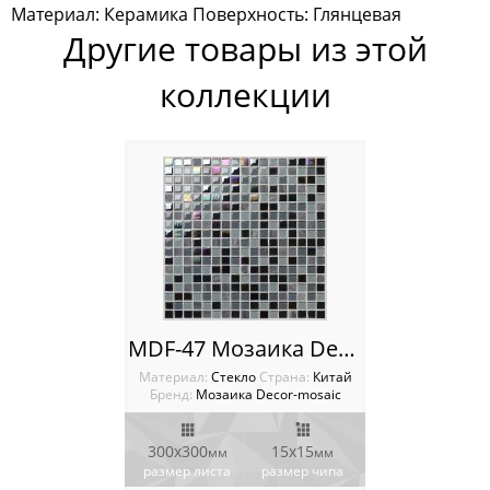
Материал: Керамика Поверхность: Глянцевая
Мозаика Rose Mosaic
Другие товары из этой
Мозаика Sekitei
коллекции
Мозаика Starmosaic
Мозаика Tonomosaic
Мозаика Опера Декора
Россия
MDF-47 Мозаика Decor-mosaic
Материал:
Стекло
Cтрана:
Китай
Бренд:
Мозаика Decor-mosaic
300x300
15х15
мм
мм
размер листа
размер чипа