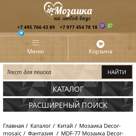
+7 495 766 43 89
+7 977 454 78 18
Меню
Корзина
КАТАЛОГ
Испания
РАСШИРЕНЫЙ ПОИСК
Италия
Главная
Каталог
Китай
Мозаика Decor-
Китай
mosaic
Фантазия
MDF-77 Мозаика Decor-