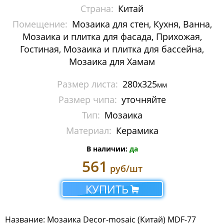
Страна:
Китай
Люкс
Помещение:
Мозаика для стен, Кухня, Ванна,
Премиум
Мозаика и плитка для фасада, Прихожая,
Гостиная, Мозаика и плитка для бассейна,
Стиль
Мозаика для Хамам
Фантазия
Размер листа:
280x325
мм
Размер чипа:
уточняйте
Мозаика Imagine Mosaic
Тип:
Мозаика
Мозаика Irida
Материал:
Керамика
Мозаика Keramograd
В наличии:
да
561
руб/шт
Мозаика Mir Mosaic
КУПИТЬ
Мозаика NSmosaic
Мозаика Orro Mosaic
Название: Мозаика Decor-mosaic (Китай) MDF-77