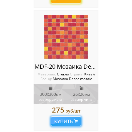
MDF-20 Мозаика Decor-mosaic
Материал:
Стекло
Cтрана:
Китай
Бренд:
Мозаика Decor-mosaic
300x300
26х26
мм
мм
размер листа
размер чипа
275
руб/шт
КУПИТЬ