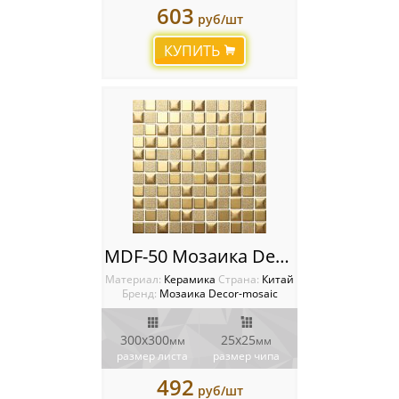
603
руб/шт
КУПИТЬ
MDF-50 Мозаика Decor-mosaic
Материал:
Керамика
Cтрана:
Китай
Бренд:
Мозаика Decor-mosaic
300x300
25х25
мм
мм
размер листа
размер чипа
492
руб/шт