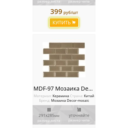
размер листа
размер чипа
399
руб/шт
КУПИТЬ
MDF-97 Мозаика Decor-mosaic
Материал:
Керамика
Cтрана:
Китай
Бренд:
Мозаика Decor-mosaic
291х285
уточняйте
мм
размер чипа
размер листа