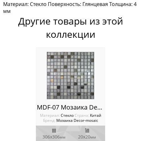
Материал: Стекло Поверхность: Глянцевая Толщина: 4
Мозаика Rose Mosaic
мм
Другие товары из этой
Мозаика Sekitei
коллекции
Мозаика Starmosaic
Мозаика Tonomosaic
Мозаика Опера Декора
Россия
MDF-07 Мозаика Decor-mosaic
Материал:
Стекло
Cтрана:
Китай
Бренд:
Мозаика Decor-mosaic
306x306
20х20
мм
мм