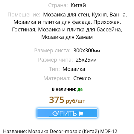
Страна:
Китай
Люкс
Помещение:
Мозаика для стен, Кухня, Ванна,
Премиум
Мозаика и плитка для фасада, Прихожая,
Гостиная, Мозаика и плитка для бассейна,
Стиль
Мозаика для Хамам
Фантазия
Размер листа:
300x300
мм
Размер чипа:
25х25
мм
Мозаика Imagine Mosaic
Тип:
Мозаика
Мозаика Irida
Материал:
Стекло
Мозаика Keramograd
В наличии:
да
375
руб/шт
Мозаика Mir Mosaic
КУПИТЬ
Мозаика NSmosaic
Мозаика Orro Mosaic
Название: Мозаика Decor-mosaic (Китай) MDF-12