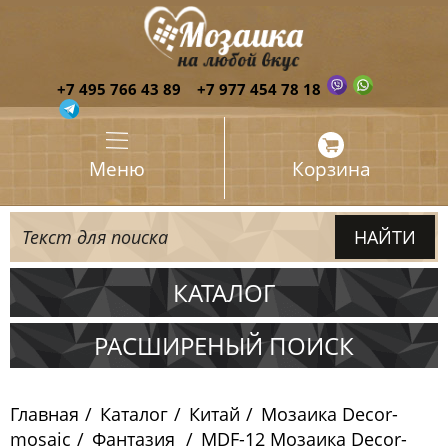
+7 495 766 43 89
+7 977 454 78 18
Меню
Корзина
КАТАЛОГ
Испания
РАСШИРЕНЫЙ ПОИСК
Италия
Главная
Каталог
Китай
Мозаика Decor-
Китай
mosaic
Фантазия
MDF-12 Мозаика Decor-