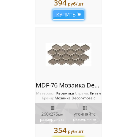
394
руб/шт
КУПИТЬ
MDF-76 Мозаика Decor-mosaic
Материал:
Керамика
Cтрана:
Китай
Бренд:
Мозаика Decor-mosaic
260x275
уточняйте
мм
размер чипа
размер листа
354
руб/шт