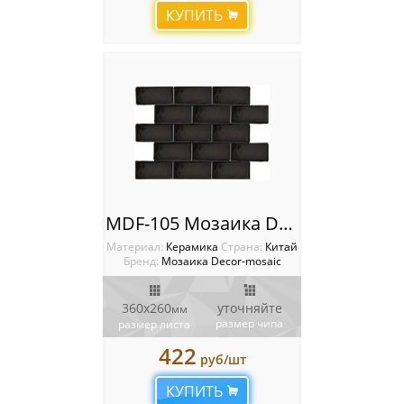
КУПИТЬ
MDF-105 Мозаика Decor-mosaic
Материал:
Керамика
Cтрана:
Китай
Бренд:
Мозаика Decor-mosaic
360х260
уточняйте
мм
размер чипа
размер листа
422
руб/шт
КУПИТЬ