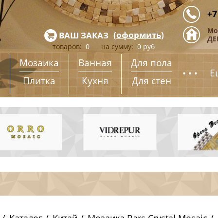
+7
Мо
(
оформить
)
ВАШ ЗАКАЗ
ДЕ
товаров:
0
на сумму:
0
руб
Мозаика
Ванная
Для пола
...
Е
Плитка
Кухня
Для стен