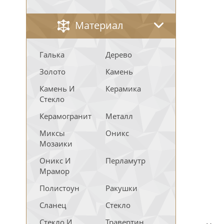
Материал
Галька
Дерево
Золото
Камень
Камень И
Керамика
Стекло
Керамогранит
Металл
Миксы
Оникс
Мозаики
Оникс И
Перламутр
Мрамор
Полистоун
Ракушки
Сланец
Стекло
Стекло И
Травертин