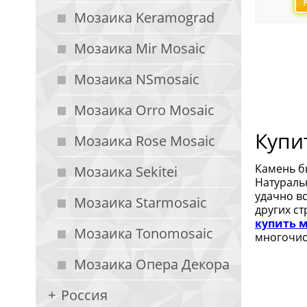
Мозаика Keramograd
Мозаика Mir Mosaic
Мозаика NSmosaic
Мозаика Orro Mosaic
Купи
Мозаика Rose Mosaic
Камень б
Мозаика Sekitei
Натураль
удачно в
Мозаика Starmosaic
других с
купить 
Мозаика Tonomosaic
многочис
Мозаика Опера Декора
Россия