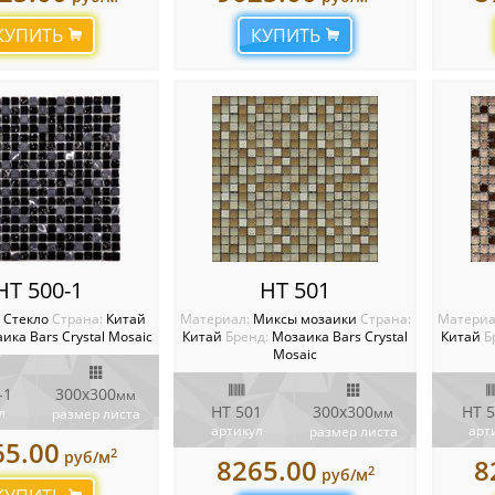
КУПИТЬ
КУПИТЬ
HT 500-1
HT 501
:
Стекло
Cтрана:
Китай
Материал:
Миксы мозаики
Cтрана:
Материа
ика Bars Crystal Mosaic
Китай
Бренд:
Мозаика Bars Crystal
Китай
Б
Mosaic
-1
300x300
мм
HT 501
300x300
HT 5
л
мм
размер листа
артикул
арт
размер листа
65.00
2
руб/м
8265.00
8
2
руб/м