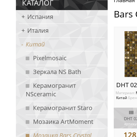
Главная
КАТАЛОГ
Bars
Испания
Италия
Китай
Pixelmosaic
Зеркала NS Bath
DHT 02
Керамогранит
NSceramic
Материал:
Китай
Брен
Керамогранит Staro
DHT 0
Мозаика ArtMoment
артику
128
Мозаика Bars Crystal