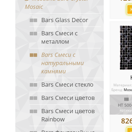
Mosaic
Bars Glass Decor
Bars Смеси с
металлом
Bars Смеси с
натуральными
камнями
Bars Смеси стекло
Материал
Бренд:
Моза
Bars Смеси цветов
HT 500
Bars Смеси цветов
артику
Rainbow
82