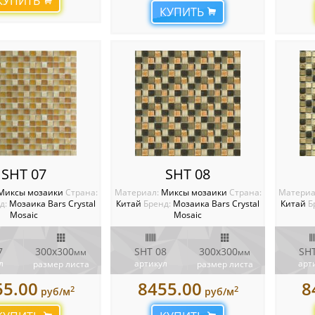
КУПИТЬ
КУПИТЬ
SHT 07
SHT 08
Миксы мозаики
Cтрана:
Материал:
Миксы мозаики
Cтрана:
Материа
д:
Мозаика Bars Crystal
Китай
Бренд:
Мозаика Bars Crystal
Китай
Б
Mosaic
Mosaic
7
300x300
SHT 08
300x300
SHT
мм
мм
л
артикул
арт
размер листа
размер листа
55.00
8455.00
8
2
2
руб/м
руб/м