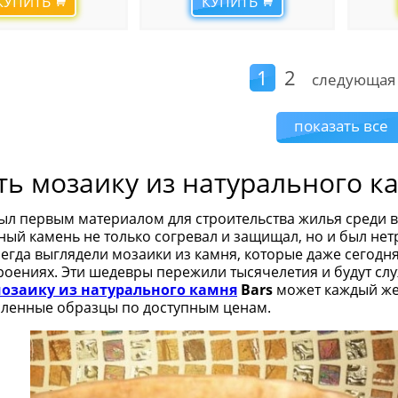
КУПИТЬ
КУПИТЬ
1
2
следующая
показать все
ть мозаику из натурального к
ыл первым материалом для строительства жилья среди вс
ный камень не только согревал и защищал, но и был н
сегда выглядели мозаики из камня, которые даже сегодн
троениях. Эти шедевры пережили тысячелетия и будут сл
мозаику из натурального камня
Bars
может каждый же
ленные образцы по доступным ценам.