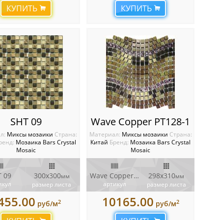
КУПИТЬ
КУПИТЬ
SHT 09
Wave Copper PT128-1
л:
Миксы мозаики
Cтрана:
Материал:
Миксы мозаики
Cтрана:
ренд:
Мозаика Bars Crystal
Китай
Бренд:
Мозаика Bars Crystal
Mosaic
Mosaic
 09
300x300
Wave Copper PT128-1
298x310
мм
мм
икул
артикул
размер листа
размер листа
455.00
10165.00
2
2
руб/м
руб/м