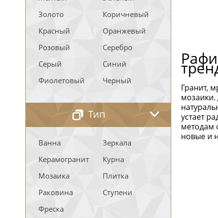
Золото
Коричневый
Красный
Оранжевый
Розовый
Серебро
Рафи
трен
Серый
Синий
Фиолетовый
Черный
Гранит, 
мозаики.
натураль
Тип
устает р
методам 
новые и 
Ванна
Зеркала
Керамогранит
Курна
Мозаика
Плитка
Раковина
Ступени
Фреска