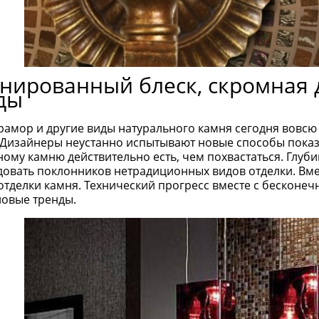
нированный блеск, скромная 
ды
мрамор и другие виды натурального камня сегодня вовс
 Дизайнеры неустанно испытывают новые способы показат
ному камню действительно есть, чем похвастаться. Глуб
адовать поклонников нетрадиционных видов отделки. Вме
отделки камня. Технический прогресс вместе с бесконеч
новые тренды.