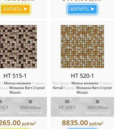
КУПИТЬ
КУПИТЬ
HT 515-1
HT 520-1
л:
Миксы мозаики
Cтрана:
Материал:
Миксы мозаики
Cтрана:
ренд:
Мозаика Bars Crystal
Китай
Бренд:
Мозаика Bars Crystal
Mosaic
Mosaic
15-1
300x300
HT 520-1
300x300
мм
мм
икул
артикул
размер листа
размер листа
265.00
8835.00
2
2
руб/м
руб/м