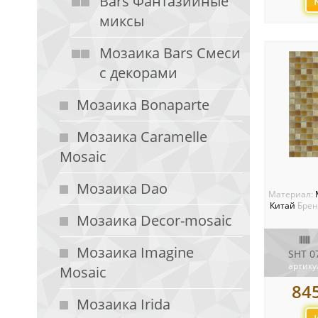
Bars Фантазийные
миксы
Мозаика Bars Смеси
с декорами
Мозаика Bonaparte
Мозаика Caramelle
Mosaic
Мозаика Dao
Материал:
Китай
Брен
Мозаика Decor-mosaic
Мозаика Imagine
SHT 0
артику
Mosaic
84
Мозаика Irida