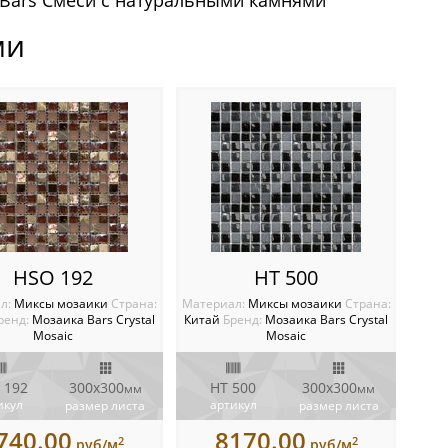
Bars Смеси с натуральными камнями
ми
HSO 192
HT 500
л:
Миксы мозаики
Cтрана:
Материал:
Миксы мозаики
Cтрана:
ренд:
Мозаика Bars Crystal
Китай
Бренд:
Мозаика Bars Crystal
Mosaic
Mosaic
 192
300x300
HT 500
300x300
мм
мм
икул
артикул
размер листа
размер листа
740.00
8170.00
2
2
руб/м
руб/м