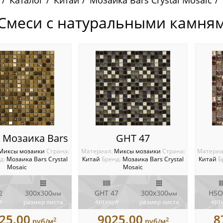
Каталог
Китай
Мозаика Bars Crystal Mosaic
 Смеси с натуральными камня
 Мозаика Bars
GHT 47
Миксы мозаики
Cтрана:
Материал:
Миксы мозаики
Cтрана:
Материа
д:
Мозаика Bars Crystal
Китай
Бренд:
Мозаика Bars Crystal
Китай
Б
Mosaic
Mosaic
2
300x300
GHT 47
300x300
HSO
мм
мм
л
артикул
арт
размер листа
размер листа
25.00
9025.00
8
2
2
руб/м
руб/м