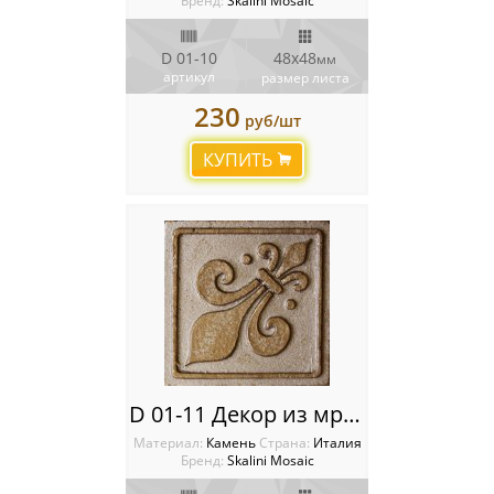
Бренд:
Skalini Mosaic
D 01-10
48x48
мм
артикул
размер листа
230
руб/шт
КУПИТЬ
D 01-11 Декор из мрамора Metal Stone Decos
Материал:
Камень
Cтрана:
Италия
Бренд:
Skalini Mosaic