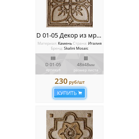
D 01-05 Декор из мрамора Metal Stone Decos
Материал:
Камень
Cтрана:
Италия
Бренд:
Skalini Mosaic
D 01-05
48x48
мм
артикул
размер листа
230
руб/шт
КУПИТЬ