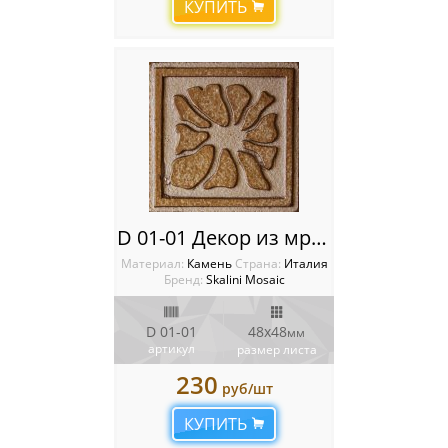
КУПИТЬ
Мозаика Trend
Раковины NS Bath
Китай
Россия
D 01-01 Декор из мрамора Metal Stone Decos
Материал:
Камень
Cтрана:
Италия
Бренд:
Skalini Mosaic
D 01-01
48x48
мм
артикул
размер листа
230
руб/шт
КУПИТЬ