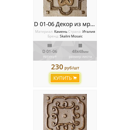
D 01-06 Декор из мрамора Metal Stone Decos
Материал:
Камень
Cтрана:
Италия
Бренд:
Skalini Mosaic
D 01-06
48x48
мм
артикул
размер листа
230
руб/шт
КУПИТЬ