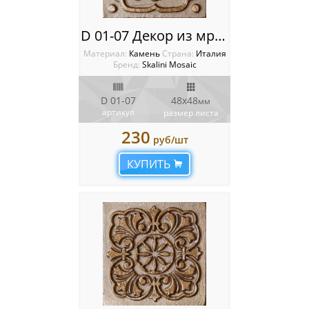
D 01-07 Декор из мрамора Metal Stone Decos
Материал:
Камень
Cтрана:
Италия
Бренд:
Skalini Mosaic
D 01-07
48x48
мм
артикул
размер листа
230
руб/шт
КУПИТЬ