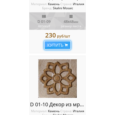
Материал:
Камень
Cтрана:
Италия
Бренд:
Skalini Mosaic
D 01-09
48x48
мм
артикул
размер листа
230
руб/шт
КУПИТЬ
D 01-10 Декор из мрамора Metal Stone Decos
Материал:
Камень
Cтрана:
Италия