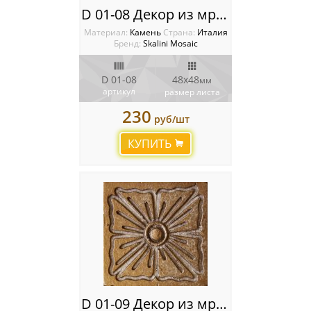
D 01-08 Декор из мрамора Metal Stone Decos
Материал:
Камень
Cтрана:
Италия
Бренд:
Skalini Mosaic
D 01-08
48x48
мм
артикул
размер листа
230
руб/шт
КУПИТЬ
D 01-09 Декор из мрамора Metal Stone Decos