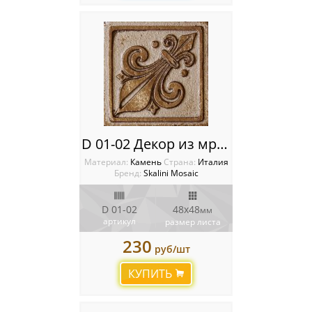
D 01-02 Декор из мрамора Metal Stone Decos
Материал:
Камень
Cтрана:
Италия
Бренд:
Skalini Mosaic
D 01-02
48x48
мм
артикул
размер листа
230
руб/шт
КУПИТЬ