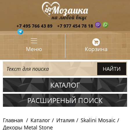
+7 495 766 43 89
+7 977 454 78 18
Меню
Корзина
КАТАЛОГ
Испания
РАСШИРЕНЫЙ ПОИСК
Италия
Главная
Каталог
Италия
Skalini Mosaic
Skalini Mosaic
Декоры Metal Stone