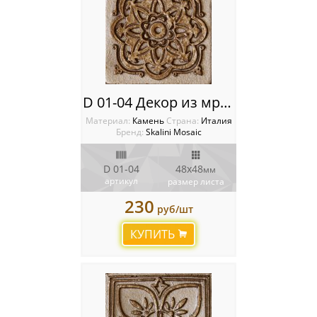
D 01-04 Декор из мрамора Metal Stone Decos
Материал:
Камень
Cтрана:
Италия
Бренд:
Skalini Mosaic
D 01-04
48x48
мм
артикул
размер листа
230
руб/шт
КУПИТЬ