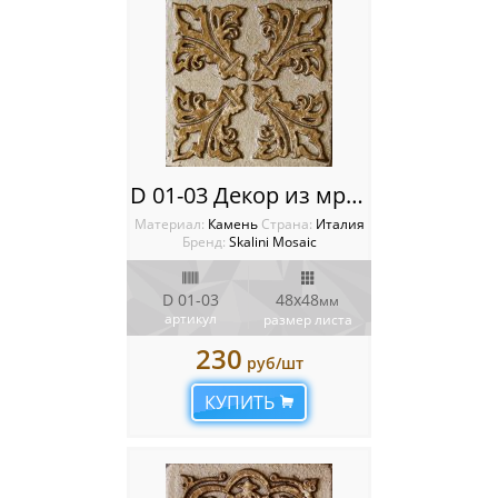
D 01-03 Декор из мрамора Metal Stone Decos
Материал:
Камень
Cтрана:
Италия
Бренд:
Skalini Mosaic
D 01-03
48x48
мм
артикул
размер листа
230
руб/шт
КУПИТЬ