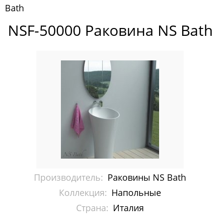
Bath
Ванны NS Bath
NSF-50000 Раковина NS Bath
Мозаика Art&Natura
Мозаика Bisazza
Мозаика Trend
Раковины NS Bath
Напольные
Настенные
Настольные
Производитель:
Раковины NS Bath
Китай
Коллекция:
Напольные
Страна:
Италия
Россия