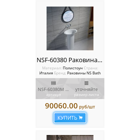
NSF-60380 Раковина NS Bath
Материал:
Полистоун
Cтрана:
Италия
Бренд:
Раковины NS Bath
NSF-60380M / NSF-60380G
уточняйте
артикул
размер листа
90060.00
руб/шт
КУПИТЬ