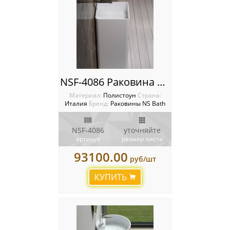
NSF-4086 Раковина NS Bath
Материал:
Полистоун
Cтрана:
Италия
Бренд:
Раковины NS Bath
NSF-4086
уточняйте
артикул
размер листа
93100.00
руб/шт
КУПИТЬ