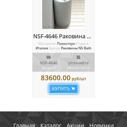
NSF-4646 Раковина NS Bath
Материал:
Полистоун
Cтрана:
Италия
Бренд:
Раковины NS Bath
NSF-4646
уточняйте
артикул
размер листа
83600.00
руб/шт
КУПИТЬ
Главная
Каталог
Акции
Новинки