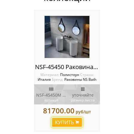
NSF-45450 Раковина NS Bath
Материал:
Полистоун
Cтрана:
Италия
Бренд:
Раковины NS Bath
NSF-45450M / NSF-45450G
уточняйте
артикул
размер листа
81700.00
руб/шт
КУПИТЬ