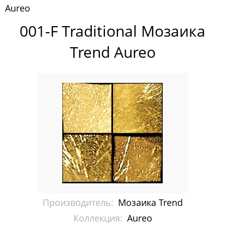
Aureo
Ванны NS Bath
001-F Traditional Мозаика
Мозаика Art&Natura
Trend Aureo
Мозаика Bisazza
Мозаика Trend
Artistic Mosaic
Aureo
Brillante
Feel
Hexagonal
Производитель:
Мозаика Trend
Karma
Коллекция:
Aureo