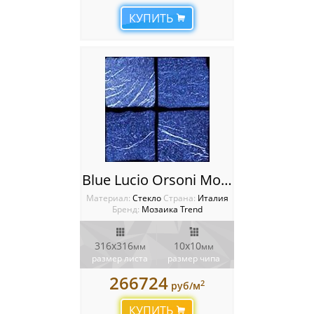
КУПИТЬ
Blue Lucio Orsoni Мозаика Trend Aureo
Материал:
Стекло
Cтрана:
Италия
Бренд:
Мозаика Trend
316х316
10х10
мм
мм
размер листа
размер чипа
266724
2
руб/м
КУПИТЬ