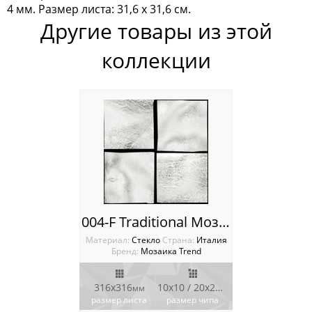
4 мм. Размер листа: 31,6 x 31,6 см.
Раковины NS Bath
Другие товары из этой
Китай
коллекции
Россия
004-F Traditional Мозаика Trend Aureo
Материал:
Стекло
Cтрана:
Италия
Бренд:
Мозаика Trend
316х316
10х10 / 20х20
мм
мм
размер листа
размер чипа