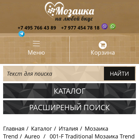
+7 495 766 43 89
+7 977 454 78 18
Меню
Корзина
КАТАЛОГ
Испания
РАСШИРЕНЫЙ ПОИСК
Италия
Главная
Каталог
Италия
Мозаика
Skalini Mosaic
Trend
Aureo
001-F Traditional Мозаика Trend