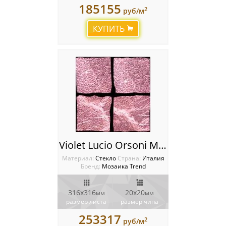
185155
2
руб/м
КУПИТЬ
Violet Lucio Orsoni Мозаика Trend Aureo
Материал:
Стекло
Cтрана:
Италия
Бренд:
Мозаика Trend
316х316
20х20
мм
мм
размер листа
размер чипа
253317
2
руб/м