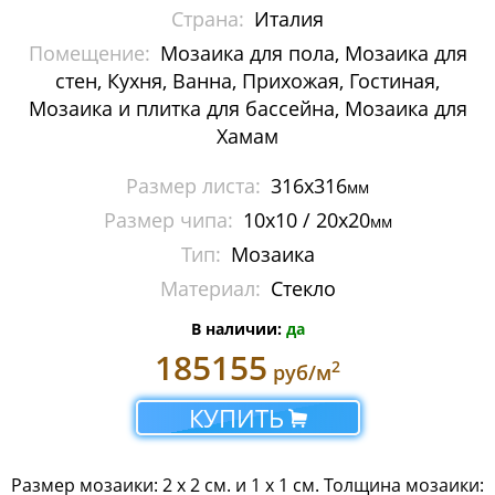
Страна:
Италия
Liberty
Помещение:
Мозаика для пола, Мозаика для
Lux
стен, Кухня, Ванна, Прихожая, Гостиная,
Мозаика и плитка для бассейна, Мозаика для
Metropolis
Хамам
Shining
Размер листа:
316х316
мм
Размер чипа:
10х10 / 20х20
мм
Sunshine
Тип:
Мозаика
Vitreo
Материал:
Стекло
Бордюры Borders
В наличии:
да
185155
2
руб/м
Обои Wallpaper
КУПИТЬ
Растяжки Shading Blend
Смеси Mixes
Размер мозаики: 2 x 2 см. и 1 x 1 см. Толщина мозаики: