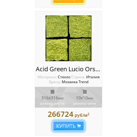
Acid Green Lucio Orsoni Мозаика Trend Aureo
Материал:
Стекло
Cтрана:
Италия
Бренд:
Мозаика Trend
316х316
10х10
мм
мм
размер листа
размер чипа
266724
2
руб/м
КУПИТЬ