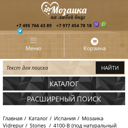
+7 495 766 43 89
+7 977 454 78 18
Меню
Корзина
КАТАЛОГ
Испания
РАСШИРЕНЫЙ ПОИСК
Мозаика Ezarri
Главная
Каталог
Испания
Мозаика
Мозаика Togama
Vidrepur
Stones
4100-B (под натуральный