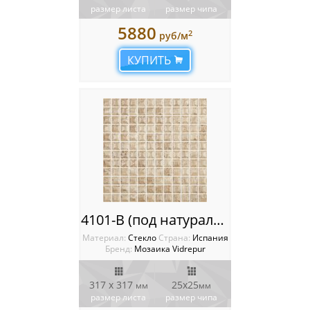
размер листа
размер чипа
5880
2
руб/м
КУПИТЬ
4101-B (под натуральный камень) Мозаика Vidrepur Stones
Материал:
Стекло
Cтрана:
Испания
Бренд:
Мозаика Vidrepur
317 x 317
25х25
мм
мм
размер листа
размер чипа