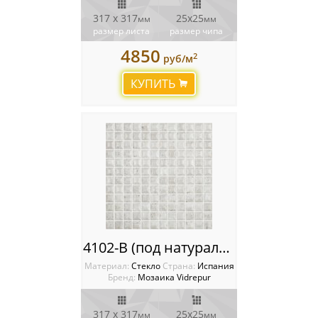
317 x 317
25х25
мм
мм
размер листа
размер чипа
4850
2
руб/м
КУПИТЬ
4102-B (под натуральный камень) Мозаика Vidrepur Stones
Материал:
Стекло
Cтрана:
Испания
Бренд:
Мозаика Vidrepur
317 х 317
25х25
мм
мм