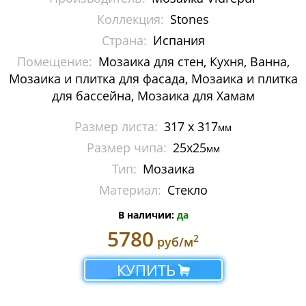
Керамическая мозаика
Коллекция:
Stones
Мозаика Aura, Edna
Страна:
Испания
Помещение:
Мозаика для стен, Кухня, Ванна,
Мозаика Decors
Мозаика и плитка для фасада, Мозаика и плитка
для бассейна, Мозаика для Хамам
Мозаика Fireglass
Размер листа:
317 x 317
Мозаика Glitter
мм
Размер чипа:
25x25
мм
Мозаика Lux
Тип:
Мозаика
Мозаика Oasis
Материал:
Стекло
В наличии:
да
Мозаика Titanium
5780
2
руб/м
Мозаика Universe
КУПИТЬ
Ступени Dvomo