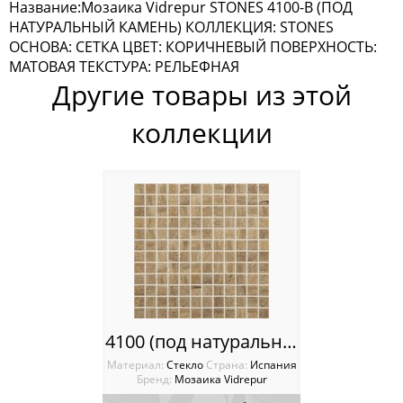
Ступени Exagress
Название:Мозаика Vidrepur STONES 4100-B (ПОД
НАТУРАЛЬНЫЙ КАМЕНЬ) КОЛЛЕКЦИЯ: STONES
Италия
ОСНОВА: СЕТКА ЦВЕТ: КОРИЧНЕВЫЙ ПОВЕРХНОСТЬ:
МАТОВАЯ ТЕКСТУРА: РЕЛЬЕФНАЯ
Китай
Другие товары из этой
коллекции
Россия
4100 (под натуральный камень) Мозаика Vidrepur Stones
Материал:
Стекло
Cтрана:
Испания
Бренд:
Мозаика Vidrepur