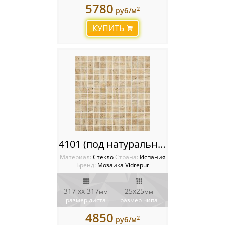
5780
2
руб/м
КУПИТЬ
4101 (под натуральный камень) Мозаика Vidrepur Stones
Материал:
Стекло
Cтрана:
Испания
Бренд:
Мозаика Vidrepur
317 xx 317
25x25
мм
мм
размер листа
размер чипа
4850
2
руб/м