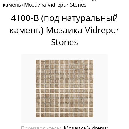
камень) Мозаика Vidrepur Stones
Мозаика Vidrepur
4100-B (под натуральный
Antislip Мозаика
камень) Мозаика Vidrepur
Colors Мозаика
Stones
Degradado Растяжка
Hexagon
Mix мозаика
Nature
Shell
Stones
Wood
Производитель:
Мозаика Vidrepur