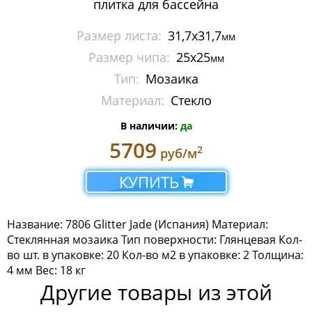
плитка для бассейна
Керамическая мозаика
Размер листа:
31,7x31,7
мм
Мозаика Aura, Edna
Размер чипа:
25х25
мм
Мозаика Decors
Тип:
Мозаика
Материал:
Стекло
Мозаика Fireglass
В наличии:
да
Мозаика Glitter
5709
2
руб/м
Мозаика Lux
КУПИТЬ
Мозаика Oasis
Мозаика Titanium
Название: 7806 Glitter Jade (Испания) Материал:
Стеклянная мозаика Тип поверхности: Глянцевая Кол-
Мозаика Universe
во шт. в упаковке: 20 Кол-во м2 в упаковке: 2 Толщина:
4 мм Вес: 18 кг
Ступени Dvomo
Другие товары из этой