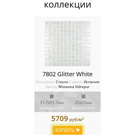
Ступени Exagress
коллекции
Италия
Китай
Россия
7802 Glitter White
Материал:
Стекло
Cтрана:
Испания
Бренд:
Мозаика Vidrepur
31,7x31,7
25х25
мм
мм
размер листа
размер чипа
5709
2
руб/м
КУПИТЬ