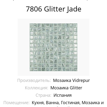
Мозаика Vidrepur
7806 Glitter Jade
Antislip Мозаика
Colors Мозаика
Degradado Растяжка
Hexagon
Mix мозаика
Nature
Shell
Производитель:
Мозаика Vidrepur
Коллекция:
Мозаика Glitter
Stones
Страна:
Испания
Wood
Помещение:
Кухня, Ванна, Гостиная, Мозаика и