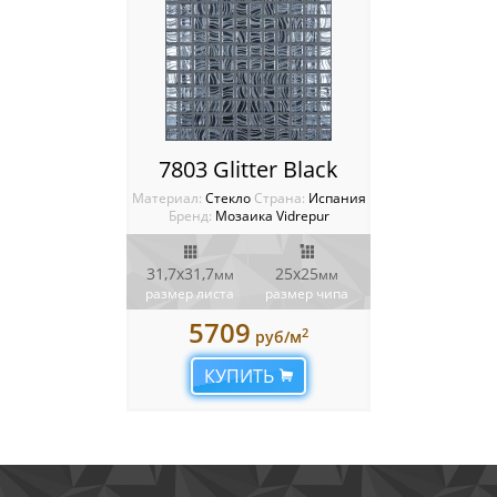
7803 Glitter Black
Материал:
Стекло
Cтрана:
Испания
Бренд:
Мозаика Vidrepur
31,7x31,7
25х25
мм
мм
размер листа
размер чипа
5709
2
руб/м
КУПИТЬ