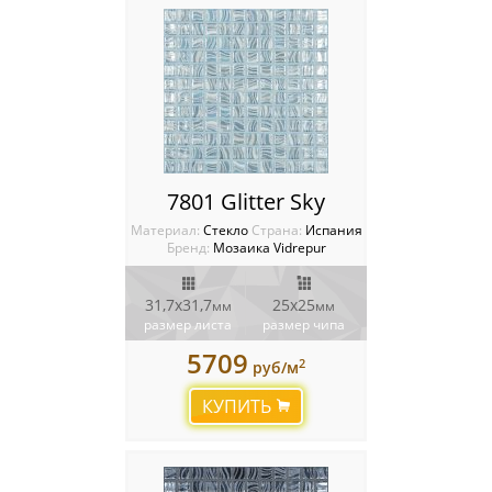
7801 Glitter Sky
Материал:
Стекло
Cтрана:
Испания
Бренд:
Мозаика Vidrepur
31,7x31,7
25х25
мм
мм
размер листа
размер чипа
5709
2
руб/м
КУПИТЬ