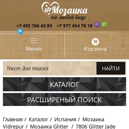
+7 495 766 43 89
+7 977 454 78 18
Меню
Корзина
КАТАЛОГ
Испания
РАСШИРЕНЫЙ ПОИСК
Мозаика Ezarri
Главная
Каталог
Испания
Мозаика
Мозаика Togama
Vidrepur
Мозаика Glitter
7806 Glitter Jade