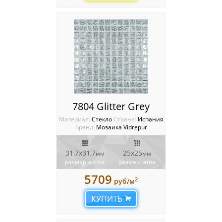
7804 Glitter Grey
Материал:
Стекло
Cтрана:
Испания
Бренд:
Мозаика Vidrepur
31,7x31,7
25х25
мм
мм
размер листа
размер чипа
5709
2
руб/м
КУПИТЬ