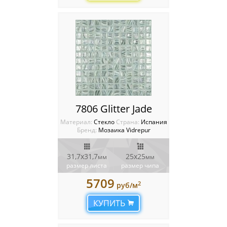
7806 Glitter Jade
Материал:
Стекло
Cтрана:
Испания
Бренд:
Мозаика Vidrepur
31,7x31,7
25х25
мм
мм
размер листа
размер чипа
5709
2
руб/м
КУПИТЬ