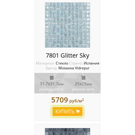
7801 Glitter Sky
Материал:
Стекло
Cтрана:
Испания
Бренд:
Мозаика Vidrepur
31,7x31,7
25х25
мм
мм
размер листа
размер чипа
5709
2
руб/м
КУПИТЬ