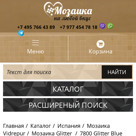
+7 495 766 43 89
+7 977 454 78 18
Меню
Корзина
КАТАЛОГ
Испания
РАСШИРЕНЫЙ ПОИСК
Мозаика Ezarri
Главная
Каталог
Испания
Мозаика
Мозаика Togama
Vidrepur
Мозаика Glitter
7800 Glitter Blue