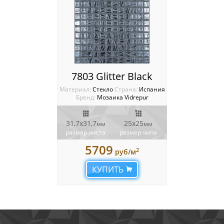
7803 Glitter Black
Материал:
Стекло
Cтрана:
Испания
Бренд:
Мозаика Vidrepur
31,7x31,7
25х25
мм
мм
размер листа
размер чипа
5709
2
руб/м
КУПИТЬ