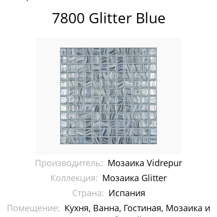
Мозаика Vidrepur
7800 Glitter Blue
Antislip Мозаика
Colors Мозаика
Degradado Растяжка
Hexagon
Mix мозаика
Nature
Shell
Производитель:
Мозаика Vidrepur
Коллекция:
Мозаика Glitter
Stones
Страна:
Испания
Wood
Помещение:
Кухня, Ванна, Гостиная, Мозаика и