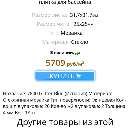
плитка для бассейна
Керамическая мозаика
Размер листа:
31,7x31,7
мм
Мозаика Aura, Edna
Размер чипа:
25х25
мм
Мозаика Decors
Тип:
Мозаика
Материал:
Стекло
Мозаика Fireglass
В наличии:
да
Мозаика Glitter
5709
2
руб/м
Мозаика Lux
КУПИТЬ
Мозаика Oasis
Мозаика Titanium
Название: 7800 Glitter Blue (Испания) Материал:
Стеклянная мозаика Тип поверхности: Глянцевая Кол-
Мозаика Universe
во шт. в упаковке: 20 Кол-во м2 в упаковке: 2 Толщина:
4 мм Вес: 18 кг
Ступени Dvomo
Другие товары из этой