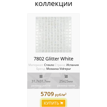
Ступени Exagress
коллекции
Италия
Китай
Россия
7802 Glitter White
Материал:
Стекло
Cтрана:
Испания
Бренд:
Мозаика Vidrepur
31,7x31,7
25х25
мм
мм
размер листа
размер чипа
5709
2
руб/м
КУПИТЬ