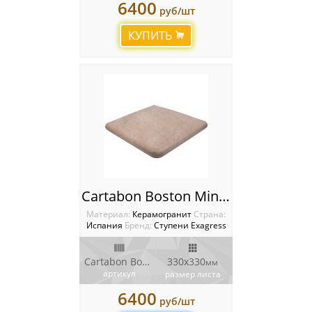
6400
руб/шт
КУПИТЬ
Cartabon Boston Mink Ступень угловая Boston
Материал:
Керамогранит
Cтрана:
Испания
Бренд:
Ступени Exagress
Cartabon Boston Mink
330х330
мм
артикул
размер листа
6400
руб/шт