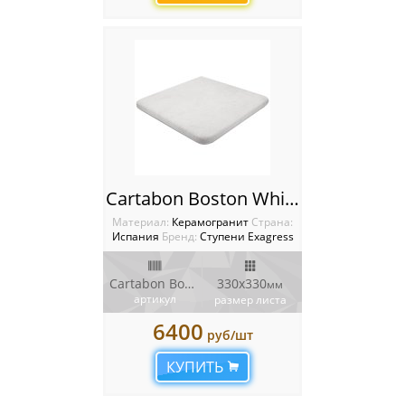
Cartabon Boston White Ступень угловая Boston
Материал:
Керамогранит
Cтрана:
Испания
Бренд:
Ступени Exagress
Cartabon Boston
330х330
мм
артикул
размер листа
6400
руб/шт
КУПИТЬ