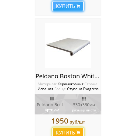
КУПИТЬ
Peldano Boston White Ступень фронтальная Boston
Материал:
Керамогранит
Cтрана:
Испания
Бренд:
Ступени Exagress
Peldano Boston
330х330
мм
артикул
размер листа
1950
руб/шт
КУПИТЬ