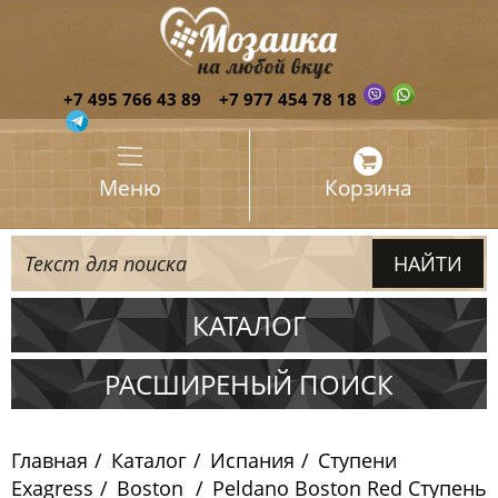
+7 495 766 43 89
+7 977 454 78 18
Меню
Корзина
КАТАЛОГ
Испания
РАСШИРЕНЫЙ ПОИСК
Мозаика Ezarri
Главная
Каталог
Испания
Ступени
Мозаика Togama
Exagress
Boston
Peldano Boston Red Ступень