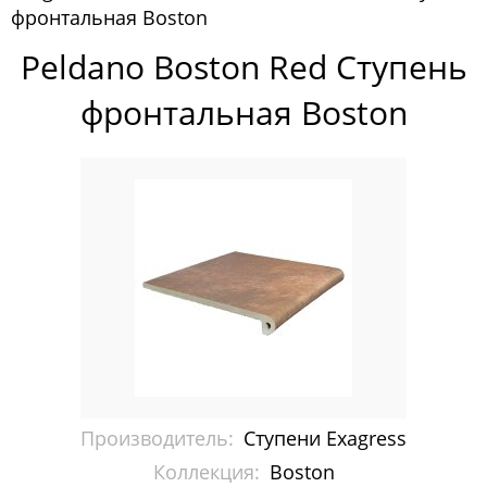
фронтальная Boston
Мозаика Vidrepur
Peldano Boston Red Ступень
Ступени Dvomo
фронтальная Boston
Ступени Exagress
Boston
Forest
Manhattan
Montana
Nevada
Opera
Производитель:
Ступени Exagress
Silk
Коллекция:
Boston