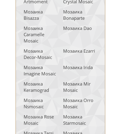
Artmoment
Crystal Mosaic
Мозаика
Мозаика
Bisazza
Bonaparte
Мозаика
Мозаика Dao
Caramelle
Mosaic
Мозаика
Мозаика Ezarri
Decor-Mosaic
Мозаика
Мозаика Irida
Imagine Mosaic
Мозаика
Мозаика Mir
Keramograd
Mosaic
Мозаика
Мозаика Orro
Nsmosaic
Mosaic
Мозаика Rose
Мозаика
Mosaic
Starmosaic
Мозаика Tarsi
Мозаика