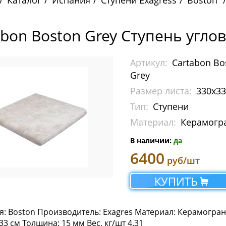
Каталог
Испания
Ступени Exagress
Boston
abon Boston Grey Ступень угло
Артикул:
Cartabon Bo
Grey
Размер листа:
330х3
Тип:
Ступени
Материал:
Керамогр
В наличии:
да
6400
руб/шт
КУПИТЬ
я: Boston Производитель: Exagres Материал: Керамогран
3 см Толщина: 15 мм Вес, кг/шт 4.31