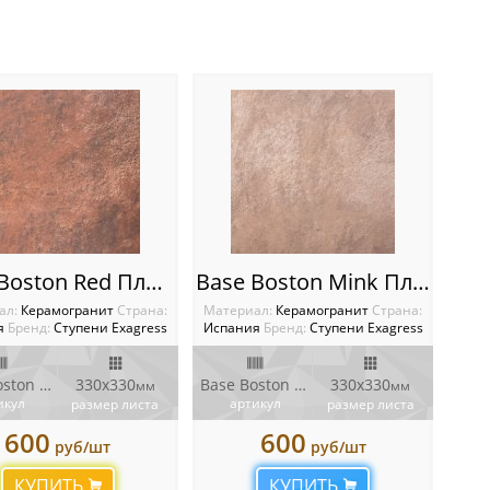
Base Boston Red Плитка Boston
Base Boston Mink Плитка Boston
ал:
Керамогранит
Cтрана:
Материал:
Керамогранит
Cтрана:
я
Бренд:
Ступени Exagress
Испания
Бренд:
Ступени Exagress
Base Boston Red
330х330
Base Boston Mink
330х330
мм
мм
икул
артикул
размер листа
размер листа
600
600
руб/шт
руб/шт
КУПИТЬ
КУПИТЬ