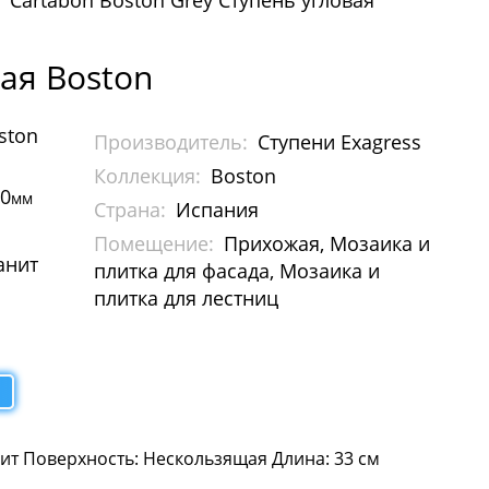
Cartabon Boston Grey Ступень угловая
вая Boston
ston
Производитель:
Ступени Exagress
Коллекция:
Boston
30
мм
Страна:
Испания
Помещение:
Прихожая, Мозаика и
анит
плитка для фасада, Мозаика и
плитка для лестниц
ит Поверхность: Нескользящая Длина: 33 см