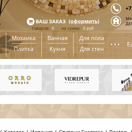
+7
Мо
(
оформить
)
ВАШ ЗАКАЗ
ДЕ
товаров:
0
на сумму:
0
руб
Мозаика
Ванная
Для пола
...
Е
Плитка
Кухня
Для стен