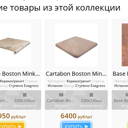
ие товары из этой коллекции
Peldano Boston Mink Ступень фронтальная Boston
Cartabon Boston Mink Ступень угловая Boston
Керамогранит
Cтрана:
Материал:
Керамогранит
Cтрана:
Матери
ренд:
Ступени Exagress
Испания
Бренд:
Ступени Exagress
Испани
Peldano Boston Mink
330х330
Cartabon Boston Mink
330х330
мм
мм
л
артикул
арт
размер листа
размер листа
950
6400
руб/шт
руб/шт
КУПИТЬ
КУПИТЬ