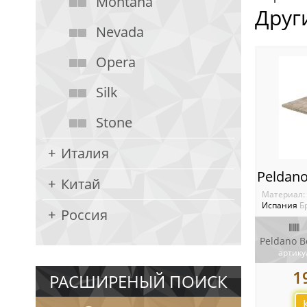
Montana
Друг
Nevada
Opera
Silk
Stone
Италия
Китай
Материал:
Испания
Б
Россия
артику
1
РАСШИРЕНЫЙ ПОИСК