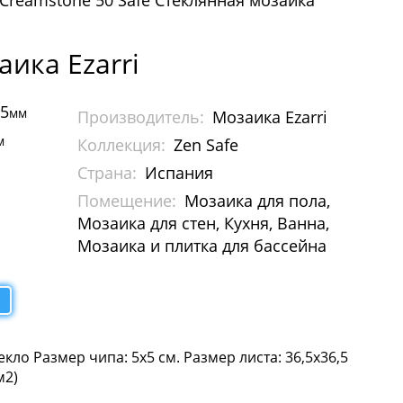
Creamstone 50 Safe Стеклянная мозаика
аика Ezarri
65
мм
Производитель:
Мозаика Ezarri
м
Коллекция:
Zen Safe
Страна:
Испания
Помещение:
Мозаика для пола,
Мозаика для стен, Кухня, Ванна,
Мозаика и плитка для бассейна
екло Размер чипа: 5х5 см. Размер листа: 36,5х36,5
м2)