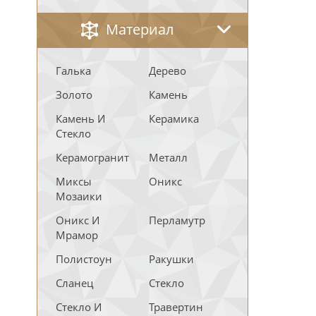
Материал
Галька
Дерево
Золото
Камень
Камень И
Керамика
Стекло
Керамогранит
Металл
Миксы
Оникс
Мозаики
Оникс И
Перламутр
Мрамор
Полистоун
Ракушки
Сланец
Стекло
Стекло И
Травертин