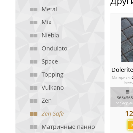
Друг
Metal
Mix
Niebla
Ondulato
Space
Topping
Материал:
Брен
Vulkano
365х365
Zen
размер л
1
Zen Safe
Матричные панно