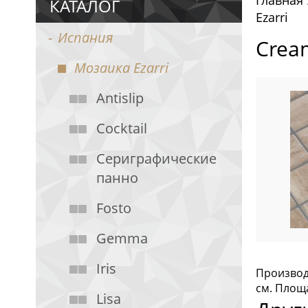
Главная
КАТАЛОГ
Ezarri
Испания
Crea
Мозаика Ezarri
Antislip
Cocktail
Cериграфические
панно
Fosto
Gemma
Iris
Производи
см. Площа
Lisa