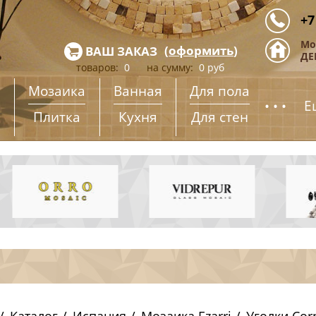
+7
Мо
(
оформить
)
ВАШ ЗАКАЗ
ДЕ
товаров:
0
на сумму:
0
руб
Мозаика
Ванная
Для пола
...
Е
Плитка
Кухня
Для стен