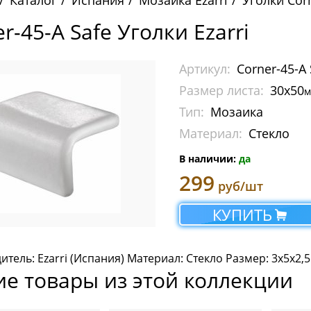
Каталог
Испания
Мозаика Ezarri
Уголки Cor
r-45-A Safe Уголки Ezarri
Артикул:
Corner-45-A 
Размер листа:
30х50
м
Тип:
Мозаика
Материал:
Стекло
В наличии:
да
299
руб/шт
КУПИТЬ
тель: Ezarri (Испания) Материал: Стекло Размер: 3х5х2,
ие товары из этой коллекции