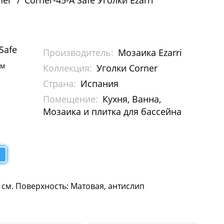
ner
Corner-45-A Safe Уголки Ezarri
Safe
Производитель:
Мозаика Ezarri
м
Коллекция:
Уголки Corner
Страна:
Испания
Помещение:
Кухня, Ванна,
Мозаика и плитка для бассейна
5 см. Поверхность: Матовая, антислип