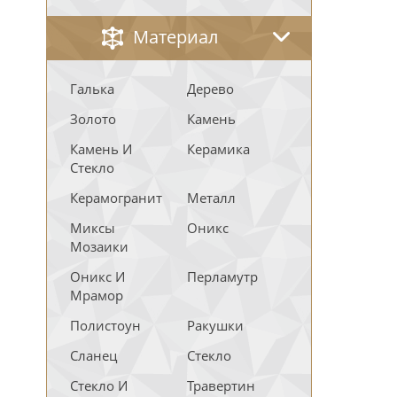
Материал
Галька
Дерево
Золото
Камень
Камень И
Керамика
Стекло
Керамогранит
Металл
Миксы
Оникс
Мозаики
Оникс И
Перламутр
Мрамор
Полистоун
Ракушки
Сланец
Стекло
Стекло И
Травертин