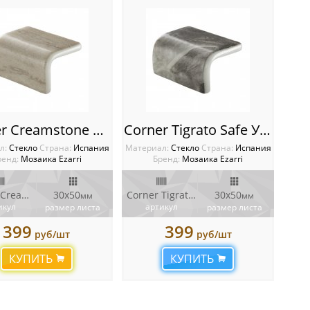
Corner Creamstone Safe Уголки Ezarri
Corner Tigrato Safe Уголки Ezarri
л:
Стекло
Cтрана:
Испания
Материал:
Стекло
Cтрана:
Испания
ренд:
Мозаика Ezarri
Бренд:
Мозаика Ezarri
Corner Creamstone Safe
30х50
Corner Tigrato Safe
30х50
мм
мм
икул
артикул
размер листа
размер листа
399
399
руб/шт
руб/шт
КУПИТЬ
КУПИТЬ