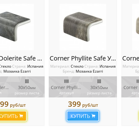
Corner Dolerite Safe Уголки Ezarri
Corner Phyllite Safe Уголки Ezarri
Стекло
Cтрана:
Испания
Материал:
Стекло
Cтрана:
Испания
Материа
д:
Мозаика Ezarri
Бренд:
Мозаика Ezarri
Б
Corner Dolerite Safe
30х50
Corner Phyllite Safe
30х50
мм
мм
л
артикул
арт
размер листа
размер листа
99
399
руб/шт
руб/шт
КУПИТЬ
КУПИТЬ