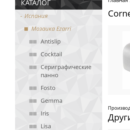
Главная
КАТАЛОГ
Corne
Испания
Мозаика Ezarri
Antislip
Cocktail
Cериграфические
панно
Fosto
Gemma
Производи
Iris
Друг
Lisa