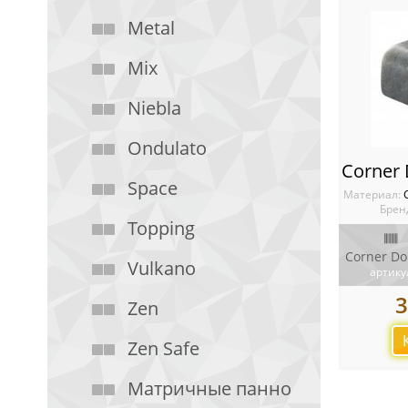
Metal
Mix
Niebla
Ondulato
Space
Материал:
Брен
Topping
Vulkano
артику
3
Zen
Zen Safe
Матричные панно