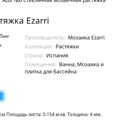
Azul №6 Стеклянная мозаичная растяжка
яжка Ezarri
95
мм
Производитель:
Мозаика Ezarri
м
Коллекция:
Растяжки
Страна:
Испания
Помещение:
Ванна, Мозаика и
плитка для бассейна
 см Площадь листа: 0.154 м.кв. Толщина: 4 мм.