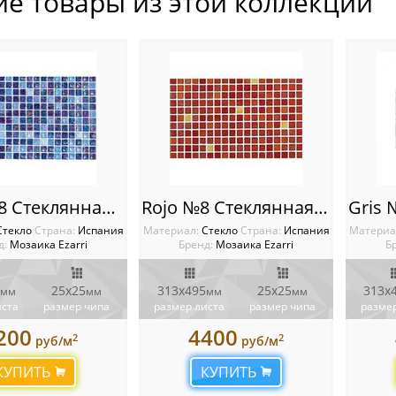
ие товары из этой коллекции
Rock №8 Стеклянная мозаичная растяжка Ezarri
Rojo №8 Стеклянная мозаичная растяжка Ezarri
Стекло
Cтрана:
Испания
Материал:
Стекло
Cтрана:
Испания
Материа
д:
Мозаика Ezarri
Бренд:
Мозаика Ezarri
Б
25x25
313x495
25x25
313x
мм
мм
мм
мм
иста
размер чипа
размер листа
размер чипа
размер
200
4400
2
2
руб/м
руб/м
КУПИТЬ
КУПИТЬ