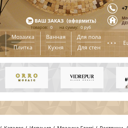
+7
Мо
(
оформить
)
ВАШ ЗАКАЗ
ДЕ
товаров:
0
на сумму:
0
руб
Мозаика
Ванная
Для пола
...
Е
Плитка
Кухня
Для стен