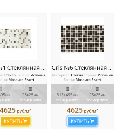
Gris №1 Cтеклянная мозаичная растяжка Ezarri
Gris №6 Стеклянная мозаичная растяжка Ezarri
л:
Стекло
Cтрана:
Испания
Материал:
Стекло
Cтрана:
Испания
ренд:
Мозаика Ezarri
Бренд:
Мозаика Ezarri
495
25x25
313x495
25x25
мм
мм
мм
мм
 листа
размер чипа
размер листа
размер чипа
4625
4625
2
2
руб/м
руб/м
КУПИТЬ
КУПИТЬ