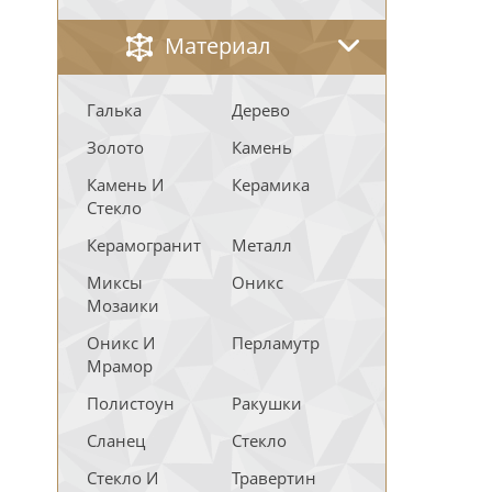
Материал
Галька
Дерево
Золото
Камень
Камень И
Керамика
Стекло
Керамогранит
Металл
Миксы
Оникс
Мозаики
Оникс И
Перламутр
Мрамор
Полистоун
Ракушки
Сланец
Стекло
Стекло И
Травертин