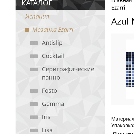
Главная
КАТАЛОГ
Ezarri
Испания
Azul
Мозаика Ezarri
Antislip
Cocktail
Cериграфические
панно
Fosto
Gemma
Iris
Материал:
Упаковка:
Lisa