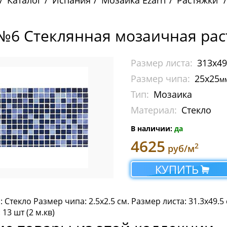
Каталог
Испания
Мозаика Ezarri
Растяжки
 №6 Стеклянная мозаичная раст
Размер листа:
313x4
Размер чипа:
25x25
м
Тип:
Мозаика
Материал:
Стекло
В наличии:
да
4625
2
руб/м
КУПИТЬ
 Стекло Размер чипа: 2.5x2.5 см. Размер листа: 31.3х49.5
 13 шт (2 м.кв)