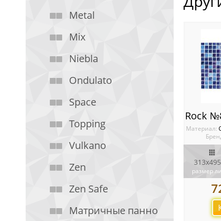
Друг
Metal
Mix
Niebla
Ondulato
Space
Topping
Материал:
Брен
Vulkano
313x495
Zen
размер л
7
Zen Safe
Матричные панно