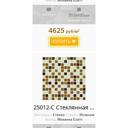
Бренд:
Мозаика Ezarri
артикул
313x495
мм
размер листа
4625
2
руб/м
КУПИТЬ
25012-C Стеклянная мозаика Ezarri Mix
Материал:
Стекло
Cтрана:
Испания
Бренд:
Мозаика Ezarri