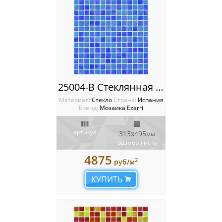
25004-B Стеклянная мозаика Ezarri Mix
Материал:
Стекло
Cтрана:
Испания
Бренд:
Мозаика Ezarri
артикул
313x495
мм
размер листа
4875
2
руб/м
КУПИТЬ