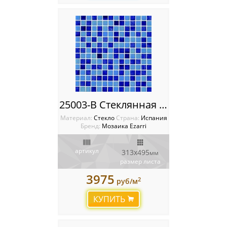
Мозаика Vidrepur
Ступени Dvomo
Ступени Exagress
Италия
Китай
25003-B Стеклянная мозаика Ezarri Mix
Россия
Материал:
Стекло
Cтрана:
Испания
Бренд:
Мозаика Ezarri
артикул
313x495
мм
размер листа
3975
2
руб/м
КУПИТЬ