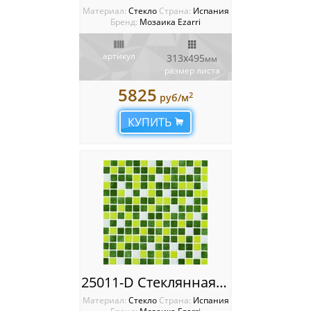
Материал:
Стекло
Cтрана:
Испания
Бренд:
Мозаика Ezarri
артикул
313x495
мм
размер листа
5825
2
руб/м
КУПИТЬ
25011-D Стеклянная мозаика Ezarri Mix
Материал:
Стекло
Cтрана:
Испания