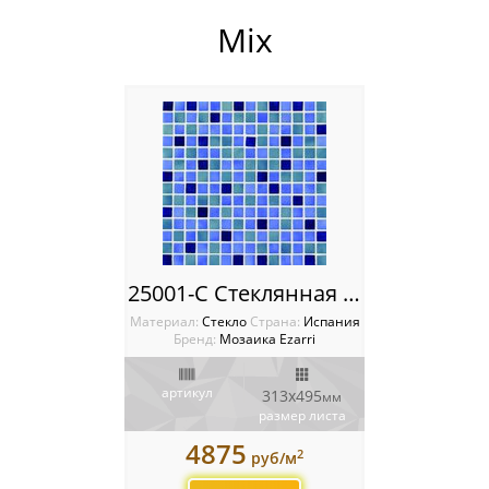
Cocktail
Mix
Cериграфические панно
Fosto
Gemma
Iris
Lisa
25001-C Стеклянная мозаика Ezarri Mix
Metal
Материал:
Стекло
Cтрана:
Испания
Бренд:
Мозаика Ezarri
Mix
артикул
313x495
мм
Niebla
размер листа
4875
Ondulato
2
руб/м