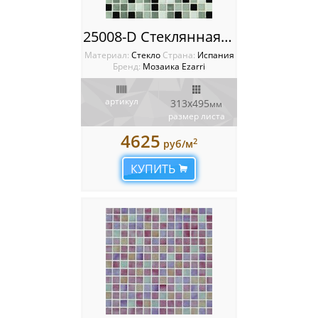
25008-D Стеклянная мозаика Ezarri Mix
Материал:
Стекло
Cтрана:
Испания
Бренд:
Мозаика Ezarri
артикул
313x495
мм
размер листа
4625
2
руб/м
КУПИТЬ