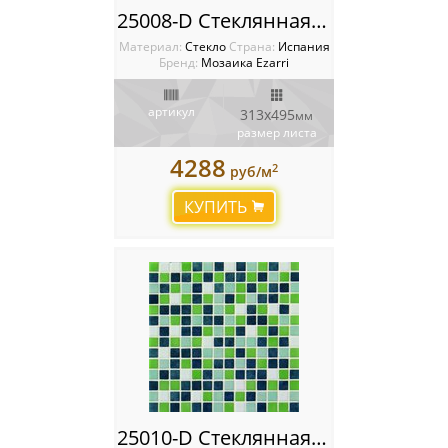
25008-D Стеклянная мозаика Ezarri Mix
Материал:
Стекло
Cтрана:
Испания
Бренд:
Мозаика Ezarri
артикул
313x495
мм
размер листа
4288
2
руб/м
КУПИТЬ
25010-D Стеклянная мозаика Ezarri Mix