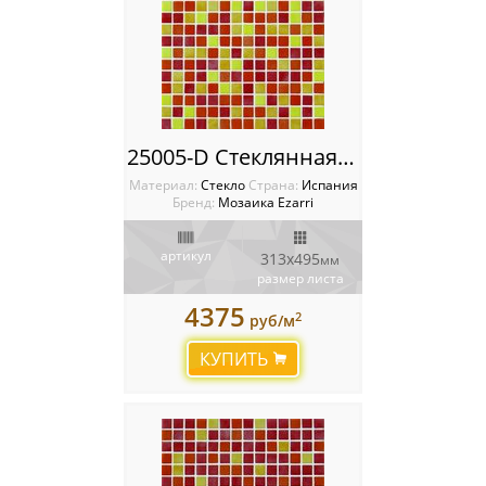
25005-D Стеклянная мозаика Ezarri Mix
Материал:
Стекло
Cтрана:
Испания
Бренд:
Мозаика Ezarri
артикул
313x495
мм
размер листа
4375
2
руб/м
КУПИТЬ