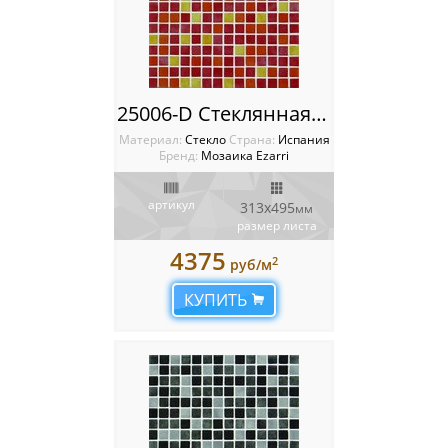
25006-D Стеклянная мозаика Ezarri Mix
Материал:
Стекло
Cтрана:
Испания
Бренд:
Мозаика Ezarri
артикул
313x495
мм
размер листа
4375
2
руб/м
КУПИТЬ