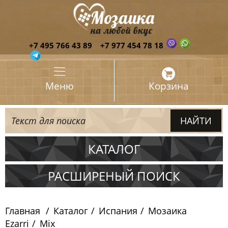
+7 495 766 43 89
+7 977 454 78 18
Меню
Корзина
КАТАЛОГ
Испания
РАСШИРЕНЫЙ ПОИСК
Мозаика Ezarri
Главная
Каталог
Испания
Мозаика
Antislip
Ezarri
Mix