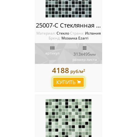
25007-C Стеклянная мозаика Ezarri Mix
Материал:
Стекло
Cтрана:
Испания
Бренд:
Мозаика Ezarri
артикул
313x495
мм
размер листа
4188
2
руб/м
КУПИТЬ