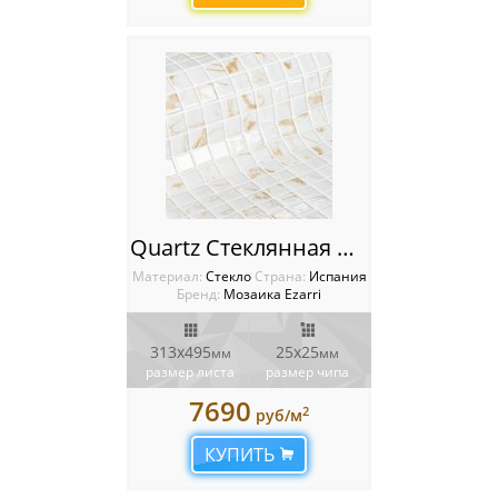
Quartz Стеклянная мозаика Ezarri Gemma
Материал:
Стекло
Cтрана:
Испания
Бренд:
Мозаика Ezarri
313х495
25х25
мм
мм
размер листа
размер чипа
7690
2
руб/м
КУПИТЬ