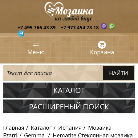
+7 495 766 43 89
+7 977 454 78 18
Меню
Корзина
КАТАЛОГ
Испания
РАСШИРЕНЫЙ ПОИСК
Мозаика Ezarri
Главная
Каталог
Испания
Мозаика
Antislip
Ezarri
Gemma
Hematite Стеклянная мозаика