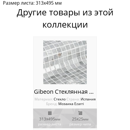
Мозаика Vidrepur
Размер листа: 313х495 мм
Другие товары из этой
Ступени Dvomo
коллекции
Ступени Exagress
Италия
Китай
Россия
Gibeon Стеклянная мозаика Ezarri Gemma
Материал:
Стекло
Cтрана:
Испания
Бренд:
Мозаика Ezarri
313х495
25х25
мм
мм
размер листа
размер чипа