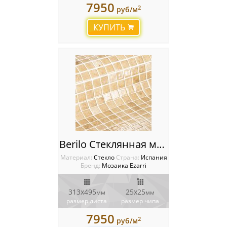
7950
2
руб/м
КУПИТЬ
Berilo Стеклянная мозаика Ezarri Gemma
Материал:
Стекло
Cтрана:
Испания
Бренд:
Мозаика Ezarri
313х495
25х25
мм
мм
размер листа
размер чипа
7950
2
руб/м