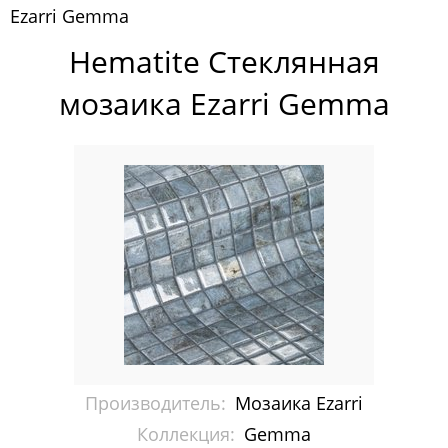
Ezarri Gemma
Cocktail
Hematite Стеклянная
Cериграфические панно
мозаика Ezarri Gemma
Fosto
Gemma
Iris
Lisa
Metal
Mix
Niebla
Производитель:
Мозаика Ezarri
Ondulato
Коллекция:
Gemma