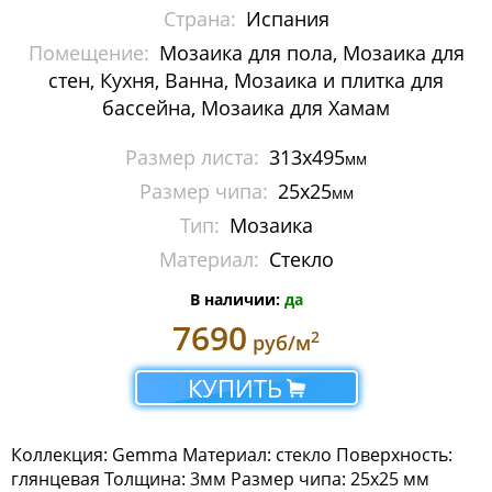
Space
Страна:
Испания
Помещение:
Мозаика для пола, Мозаика для
Topping
стен, Кухня, Ванна, Мозаика и плитка для
бассейна, Мозаика для Хамам
Vulkano
Размер листа:
313х495
Zen
мм
Размер чипа:
25х25
мм
Zen Safe
Тип:
Мозаика
Матричные панно
Материал:
Стекло
В наличии:
да
Растяжки
7690
2
руб/м
Стыки Cove
КУПИТЬ
Уголки Corner
Мозаика Togama
Коллекция: Gemma Материал: стекло Поверхность:
глянцевая Толщина: 3мм Размер чипа: 25х25 мм