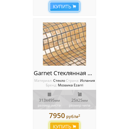
КУПИТЬ
Garnet Стеклянная мозаика Ezarri Gemma
Материал:
Стекло
Cтрана:
Испания
Бренд:
Мозаика Ezarri
313х495
25х25
мм
мм
размер листа
размер чипа
7950
2
руб/м
КУПИТЬ