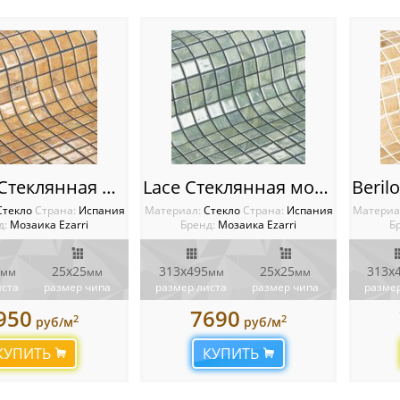
Garnet Стеклянная мозаика Ezarri Gemma
Lace Стеклянная мозаика Ezarri Gemma
Стекло
Cтрана:
Испания
Материал:
Стекло
Cтрана:
Испания
Материа
д:
Мозаика Ezarri
Бренд:
Мозаика Ezarri
Б
25х25
313х495
25х25
313х
мм
мм
мм
мм
иста
размер чипа
размер листа
размер чипа
размер
950
7690
2
2
руб/м
руб/м
КУПИТЬ
КУПИТЬ