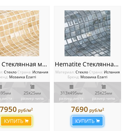
Berilo Стеклянная мозаика Ezarri Gemma
Hematite Стеклянная мозаика Ezarri Gemma
л:
Стекло
Cтрана:
Испания
Материал:
Стекло
Cтрана:
Испания
ренд:
Мозаика Ezarri
Бренд:
Мозаика Ezarri
495
25х25
313х495
25х25
мм
мм
мм
мм
 листа
размер чипа
размер листа
размер чипа
7950
7690
2
2
руб/м
руб/м
КУПИТЬ
КУПИТЬ