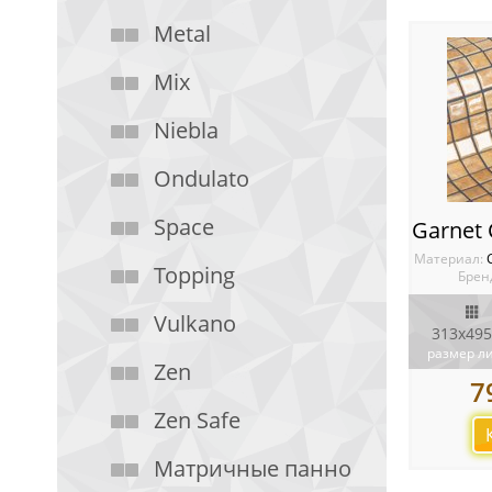
Metal
Mix
Niebla
Ondulato
Space
Материал:
Topping
Брен
Vulkano
313х495
размер л
Zen
7
Zen Safe
Матричные панно