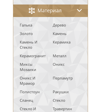
Материал
Галька
Дерево
Золото
Камень
Камень И
Керамика
Стекло
Керамогранит
Металл
Миксы
Оникс
Мозаики
Оникс И
Перламутр
Мрамор
Полистоун
Ракушки
Сланец
Стекло
Стекло И
Травертин