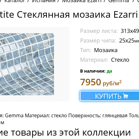
Каталог
Испания
Мозаика Ezarri
Gemma
stite Стеклянная мозаика Ezar
Размер листа:
313х4
Размер чипа:
25х25
м
Тип:
Мозаика
Материал:
Стекло
В наличии:
да
7950
2
руб/м
КУПИТЬ
я: Gemma Материал: стекло Поверхность: глянцевая Толщ
мм
ие товары из этой коллекции