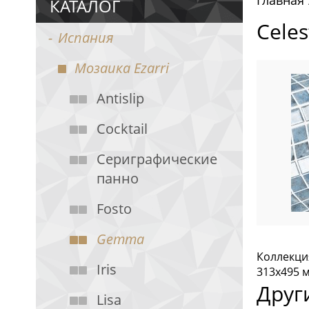
Главная
КАТАЛОГ
Cele
Испания
Мозаика Ezarri
Antislip
Cocktail
Cериграфические
панно
Fosto
Gemma
Коллекци
Iris
313х495 
Друг
Lisa