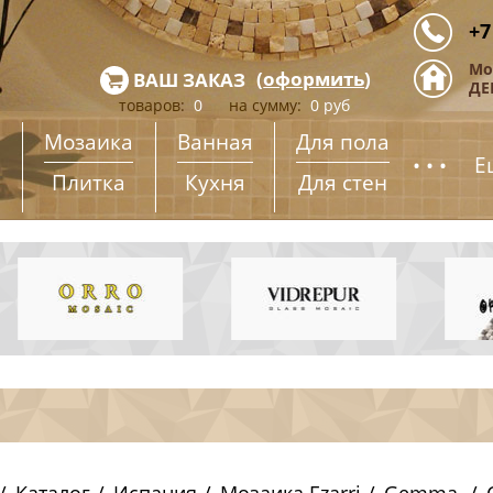
+7
Мо
(
оформить
)
ВАШ ЗАКАЗ
ДЕ
товаров:
0
на сумму:
0
руб
Мозаика
Ванная
Для пола
...
Е
Плитка
Кухня
Для стен