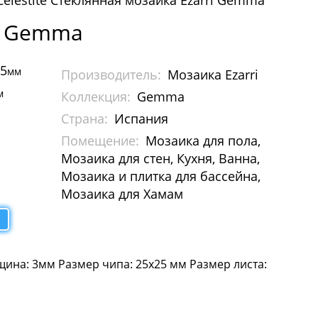
Celestite Стеклянная мозаика Ezarri Gemma
ri Gemma
95
мм
Производитель:
Мозаика Ezarri
м
Коллекция:
Gemma
Страна:
Испания
Помещение:
Мозаика для пола,
Мозаика для стен, Кухня, Ванна,
Мозаика и плитка для бассейна,
Мозаика для Хамам
ина: 3мм Размер чипа: 25х25 мм Размер листа: