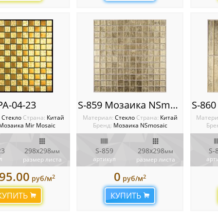
PA-04-23
S-859 Мозаика NSmosaic
:
Стекло
Cтрана:
Китай
Материал:
Стекло
Cтрана:
Китай
Матери
Мозаика Mir Mosaic
Бренд:
Мозаика NSmosaic
Бре
23
298х298
S-859
298x298
S-
мм
мм
л
артикул
арт
размер листа
размер листа
95.00
0
2
2
руб/м
руб/м
КУПИТЬ
КУПИТЬ