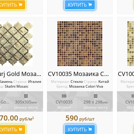
КУПИТЬ
КУПИТЬ
BRJ-6 Burj Gold Мозаика Artistic Stone Burj
CV10035 Мозаика Colori Viva Crystal
Камень
Cтрана:
Италия
Материал:
Стекло
Cтрана:
Китай
Матери
д:
Skalini Mosaic
Бренд:
Мозаика Colori Viva
Бре
BRJ-6 Burj Gold
305x305
CV10035
298 x 298
CV1
мм
мм
л
артикул
арт
размер листа
размер листа
70.00
590
2
руб/м
руб/шт
КУПИТЬ
КУПИТЬ