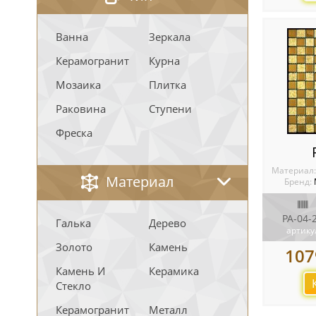
Ванна
Зеркала
Керамогранит
Курна
Мозаика
Плитка
Раковина
Ступени
Фреска
Материал
Материал
Бренд:
PA-04-
Галька
Дерево
артику
Золото
Камень
107
Камень И
Керамика
Стекло
Керамогранит
Металл