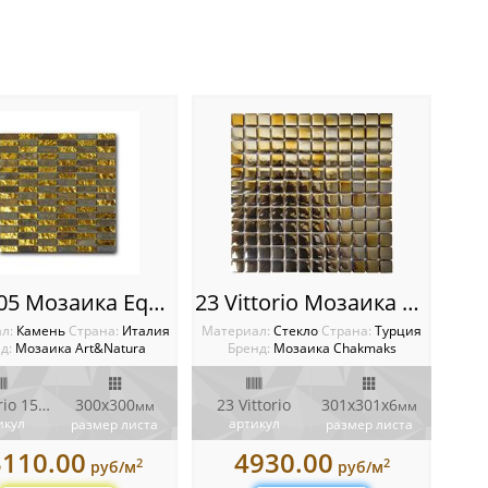
1548-05 Мозаика Equilibrio
23 Vittorio Мозаика Chakmaks
ал:
Камень
Cтрана:
Италия
Материал:
Стекло
Cтрана:
Турция
д:
Мозаика Art&Natura
Бренд:
Мозаика Chakmaks
Equilibrio 1548-05
300x300
23 Vittorio
301х301x6
мм
мм
икул
артикул
размер листа
размер листа
3110.00
4930.00
2
2
руб/м
руб/м