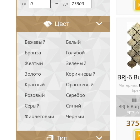
-
oт
до
Цвет
Бежевый
Белый
Бронза
Голубой
Жёлтый
Зеленый
Золото
Коричневый
Красный
Оранжевый
Материал:
Брен
Розовый
Серебро
Серый
Синий
артику
Фиолетовый
Черный
375
Тип