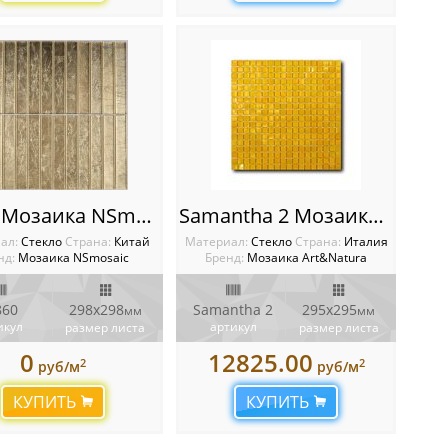
S-860 Мозаика NSmosaic
Samantha 2 Мозаика Classic glass
ал:
Стекло
Cтрана:
Китай
Материал:
Стекло
Cтрана:
Италия
нд:
Мозаика NSmosaic
Бренд:
Мозаика Art&Natura
860
298x298
Samantha 2
295x295
мм
мм
икул
артикул
размер листа
размер листа
0
12825.00
2
2
руб/м
руб/м
КУПИТЬ
КУПИТЬ