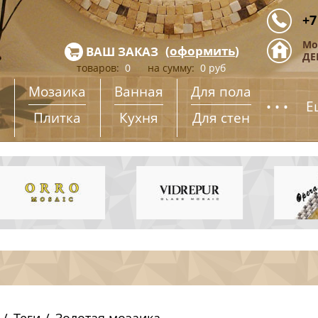
+7
Мо
(
оформить
)
ВАШ ЗАКАЗ
ДЕ
товаров:
0
на сумму:
0
руб
Мозаика
Ванная
Для пола
...
Е
Плитка
Кухня
Для стен