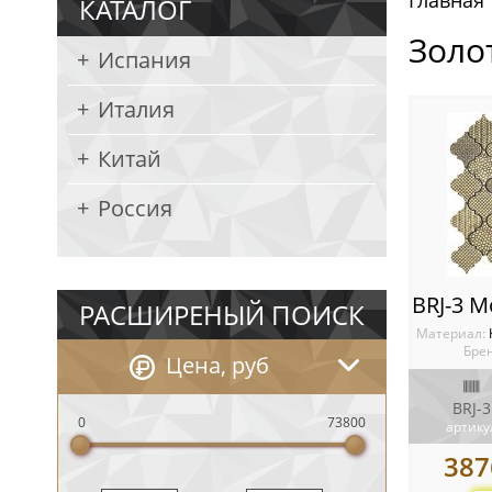
Главная
КАТАЛОГ
Золо
Испания
Италия
Китай
Россия
РАСШИРЕНЫЙ ПОИСК
Материал:
Брен
Цена, руб
BRJ-3
0
73800
артику
387