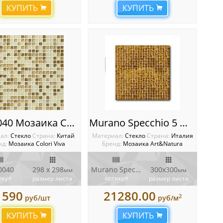
КУПИТЬ
КУПИТЬ
CV10040 Мозаика Colori Viva Crystal
Murano Specchio 5 Мозаика Art&Natura
ал:
Стекло
Cтрана:
Китай
Материал:
Стекло
Cтрана:
Италия
нд:
Мозаика Colori Viva
Бренд:
Мозаика Art&Natura
0040
298 x 298
Murano Specchio 5
300x300
мм
мм
икул
артикул
размер листа
размер листа
590
21280.00
2
руб/шт
руб/м
КУПИТЬ
КУПИТЬ