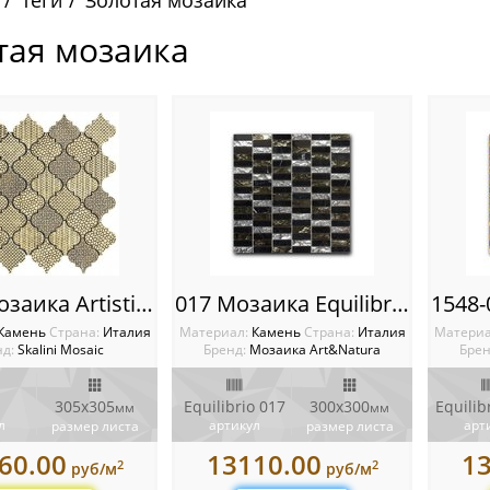
Теги
Золотая мозаика
тая мозаика
BRJ-3 Мозаика Artistic Stone Burj
017 Мозаика Equilibrio
Камень
Cтрана:
Италия
Материал:
Камень
Cтрана:
Италия
Матери
д:
Skalini Mosaic
Бренд:
Мозаика Art&Natura
Брен
305x305
Equilibrio 017
300x300
мм
мм
л
артикул
арт
размер листа
размер листа
60.00
13110.00
1
2
2
руб/м
руб/м