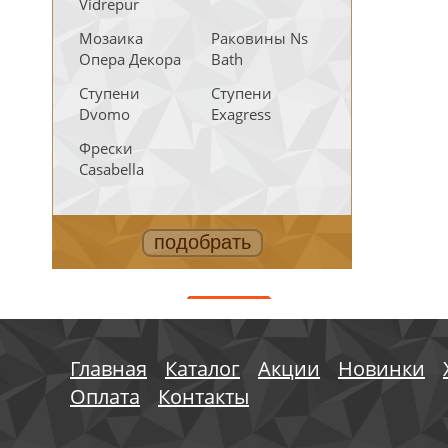
Vidrepur
Мозаика
Раковины Ns
Опера Декора
Bath
Ступени
Ступени
Dvomo
Exagress
Фрески
Casabella
АКЦИИ
Главная
Каталог
Акции
Новинки
Оплата
Контакты