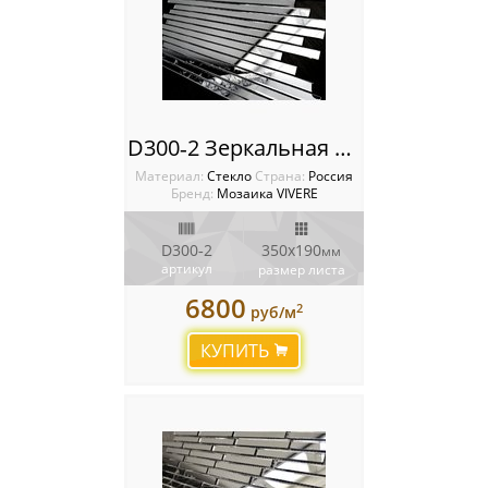
D300‐2 Зеркальная мозаика VIVERE VANTAGGIO
Материал:
Стекло
Cтрана:
Россия
Бренд:
Мозаика VIVERE
D300‐2
350х190
мм
артикул
размер листа
6800
2
руб/м
КУПИТЬ