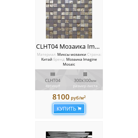
CLHT04 Мозаика Imagine
Материал:
Миксы мозаики
Cтрана:
Китай
Бренд:
Мозаика Imagine
Mosaic
CLHT04
300х300
мм
артикул
размер листа
8100
2
руб/м
КУПИТЬ