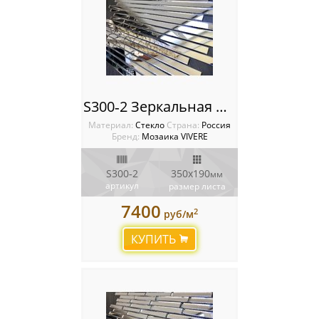
S300‐2 Зеркальная мозаика VIVERE VANTAGGIO
Материал:
Стекло
Cтрана:
Россия
Бренд:
Мозаика VIVERE
S300‐2
350х190
мм
артикул
размер листа
7400
2
руб/м
КУПИТЬ