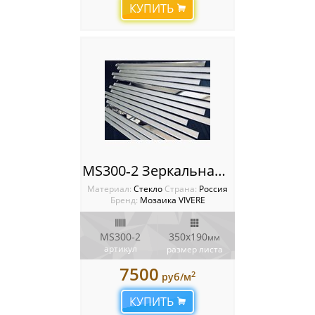
КУПИТЬ
MS300‐2 Зеркальная мозаика VIVERE VANTAGGIO
Материал:
Стекло
Cтрана:
Россия
Бренд:
Мозаика VIVERE
MS300‐2
350х190
мм
артикул
размер листа
7500
2
руб/м
КУПИТЬ