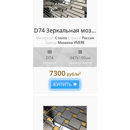
D74 Зеркальная мозаика VIVERE VANTAGGIO
Материал:
Стекло
Cтрана:
Россия
Бренд:
Мозаика VIVERE
D74
347х190
мм
артикул
размер листа
7300
2
руб/м
КУПИТЬ