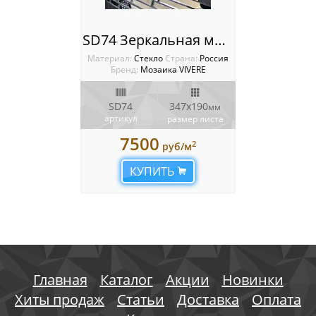
SD74 Зеркальная мозаика VIVERE VANTAGGIO
Материал:
Стекло
Cтрана:
Россия
Бренд:
Мозаика VIVERE
SD74
347х190
мм
артикул
размер листа
7500
2
руб/м
КУПИТЬ
Главная
Каталог
Акции
Новинки
Хиты продаж
Статьи
Доставка
Оплата