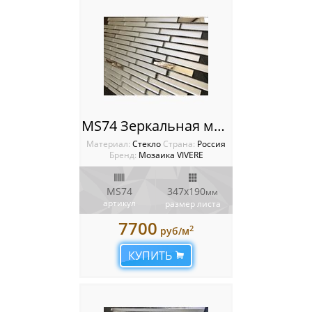
MS74 Зеркальная мозаика VIVERE VANTAGGIO
Материал:
Стекло
Cтрана:
Россия
Бренд:
Мозаика VIVERE
MS74
347х190
мм
артикул
размер листа
7700
2
руб/м
КУПИТЬ