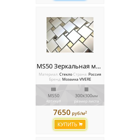
MS50 Зеркальная мозаика VIVERE VANTAGGIO
Материал:
Стекло
Cтрана:
Россия
Бренд:
Мозаика VIVERE
MS50
300х300
мм
артикул
размер листа
7650
2
руб/м
КУПИТЬ