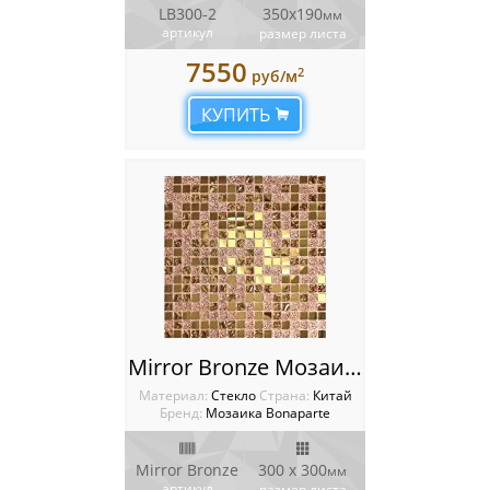
LB300‐2
350х190
мм
артикул
размер листа
7550
2
руб/м
КУПИТЬ
Mirror Bronze Мозаика Bonaparte
Материал:
Стекло
Cтрана:
Китай
Бренд:
Мозаика Bonaparte
Mirror Bronze
300 x 300
мм
артикул
размер листа