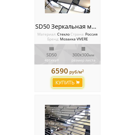
SD50 Зеркальная мозаика VIVERE VANTAGGIO
Материал:
Стекло
Cтрана:
Россия
Бренд:
Мозаика VIVERE
SD50
300х300
мм
артикул
размер листа
6590
2
руб/м
КУПИТЬ