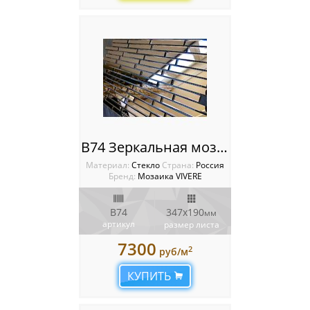
B74 Зеркальная мозаика VIVERE VANTAGGIO
Материал:
Стекло
Cтрана:
Россия
Бренд:
Мозаика VIVERE
B74
347х190
мм
артикул
размер листа
7300
2
руб/м
КУПИТЬ