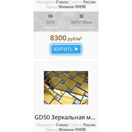
Материал:
Стекло
Cтрана:
Россия
Бренд:
Мозаика VIVERE
G74
347х190
мм
артикул
размер листа
8300
2
руб/м
КУПИТЬ
GD50 Зеркальная мозаика VIVERE VANTAGGIO
Материал:
Стекло
Cтрана:
Россия
Бренд:
Мозаика VIVERE