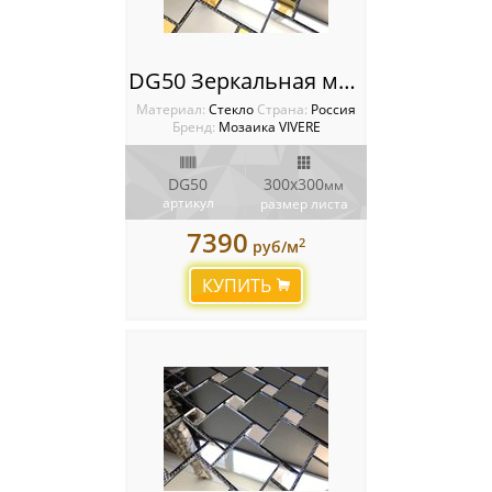
DG50 Зеркальная мозаика VIVERE VANTAGGIO
Материал:
Стекло
Cтрана:
Россия
Бренд:
Мозаика VIVERE
DG50
300х300
мм
артикул
размер листа
7390
2
руб/м
КУПИТЬ