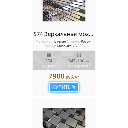
S74 Зеркальная мозаика VIVERE VANTAGGIO
Материал:
Стекло
Cтрана:
Россия
Бренд:
Мозаика VIVERE
S74
347х190
мм
артикул
размер листа
7900
2
руб/м
КУПИТЬ