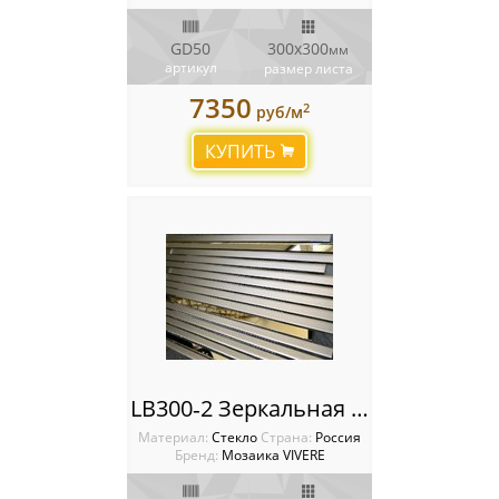
GD50
300х300
мм
артикул
размер листа
7350
2
руб/м
КУПИТЬ
LB300‐2 Зеркальная мозаика VIVERE VANTAGGIO
Материал:
Стекло
Cтрана:
Россия
Бренд:
Мозаика VIVERE