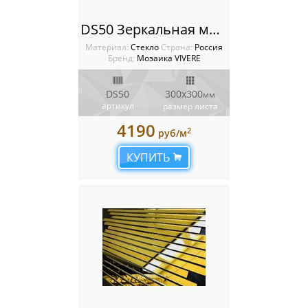
DS50 Зеркальная мозаика VIVERE VANTAGGIO
Материал:
Стекло
Cтрана:
Россия
Бренд:
Мозаика VIVERE
DS50
300х300
мм
артикул
размер листа
4190
2
руб/м
КУПИТЬ