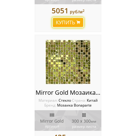
5051
2
руб/м
КУПИТЬ
Mirror Gold Мозаика Bonaparte
Материал:
Стекло
Cтрана:
Китай
Бренд:
Мозаика Bonaparte
Mirror Gold
300 x 300
мм
артикул
размер листа