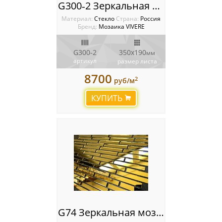
G300‐2 Зеркальная мозаика VIVERE VANTAGGIO
Материал:
Стекло
Cтрана:
Россия
Бренд:
Мозаика VIVERE
G300‐2
350х190
мм
артикул
размер листа
8700
2
руб/м
КУПИТЬ
G74 Зеркальная мозаика VIVERE VANTAGGIO