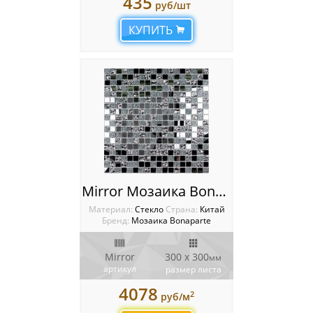
435
руб/шт
КУПИТЬ
Mirror Мозаика Bonaparte
Материал:
Стекло
Cтрана:
Китай
Бренд:
Мозаика Bonaparte
Mirror
300 x 300
мм
артикул
размер листа
4078
2
руб/м