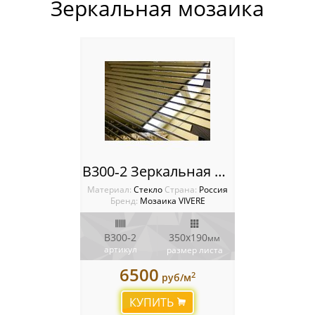
Зеркальная мозаика
Россия
B300‐2 Зеркальная мозаика VIVERE VANTAGGIO
Материал:
Стекло
Cтрана:
Россия
Бренд:
Мозаика VIVERE
B300‐2
350х190
мм
артикул
размер листа
6500
2
руб/м
КУПИТЬ