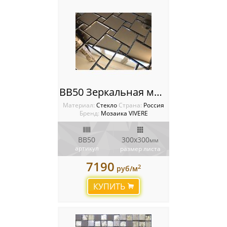
BB50 Зеркальная мозаика VIVERE VANTAGGIO
Материал:
Стекло
Cтрана:
Россия
Бренд:
Мозаика VIVERE
BB50
300х300
мм
артикул
размер листа
7190
2
руб/м
КУПИТЬ