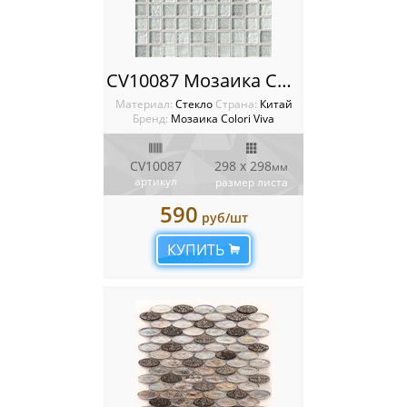
CV10087 Мозаика Colori Viva Crystal
Материал:
Стекло
Cтрана:
Китай
Бренд:
Мозаика Colori Viva
CV10087
298 x 298
мм
артикул
размер листа
590
руб/шт
КУПИТЬ