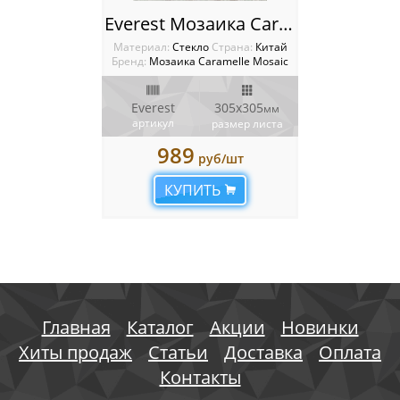
Everest Мозаика Caramelle mosaic
Материал:
Стекло
Cтрана:
Китай
Бренд:
Мозаика Caramelle Mosaic
Everest
305x305
мм
артикул
размер листа
989
руб/шт
КУПИТЬ
Главная
Каталог
Акции
Новинки
Хиты продаж
Статьи
Доставка
Оплата
Контакты