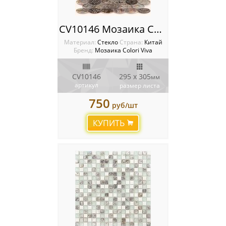
CV10146 Мозаика Colori Viva Crystal
Материал:
Стекло
Cтрана:
Китай
Бренд:
Мозаика Colori Viva
CV10146
295 x 305
мм
артикул
размер листа
750
руб/шт
КУПИТЬ