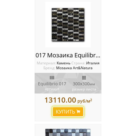
017 Мозаика Equilibrio
Материал:
Камень
Cтрана:
Италия
Бренд:
Мозаика Art&Natura
Equilibrio 017
300x300
мм
артикул
размер листа
13110.00
2
руб/м
КУПИТЬ