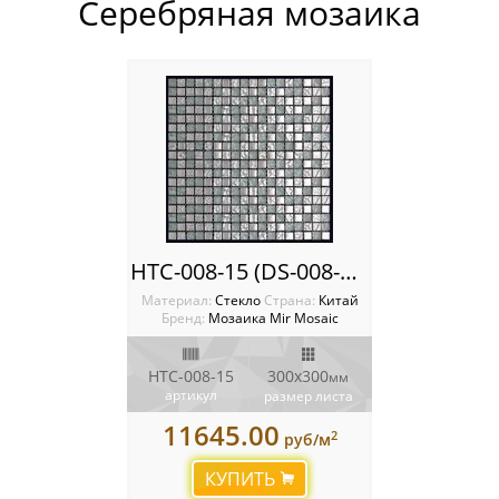
Серебряная мозаика
Россия
HTC-008-15 (DS-008-15) Мозаика Mir mosaic
Материал:
Стекло
Cтрана:
Китай
Бренд:
Мозаика Mir Mosaic
HTC-008-15
300x300
мм
артикул
размер листа
11645.00
2
руб/м
КУПИТЬ