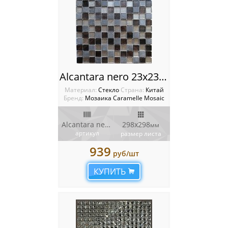
Alcantara nero 23х23 Мозаика Caramelle mosaic
Материал:
Стекло
Cтрана:
Китай
Бренд:
Мозаика Caramelle Mosaic
Alcantara nero 23х23
298x298
мм
артикул
размер листа
939
руб/шт
КУПИТЬ