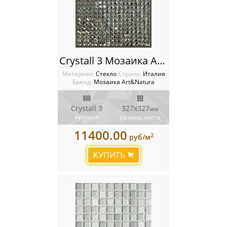
Crystall 3 Мозаика Art Natura
Материал:
Стекло
Cтрана:
Италия
Бренд:
Мозаика Art&Natura
Crystall 3
327x327
мм
артикул
размер листа
11400.00
2
руб/м
КУПИТЬ