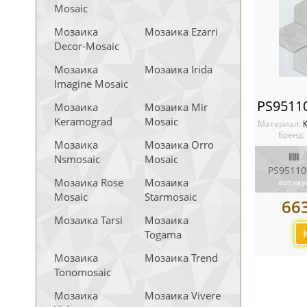
Mosaic
Мозаика
Мозаика Ezarri
Decor-Mosaic
Мозаика
Мозаика Irida
Imagine Mosaic
Мозаика
Мозаика Mir
Keramograd
Mosaic
Материал:
Бренд:
Мозаика
Мозаика Orro
Nsmosaic
Mosaic
PS95110
Мозаика Rose
Мозаика
артику
Mosaic
Starmosaic
66
Мозаика Tarsi
Мозаика
Togama
Мозаика
Мозаика Trend
Tonomosaic
Мозаика
Мозаика Vivere