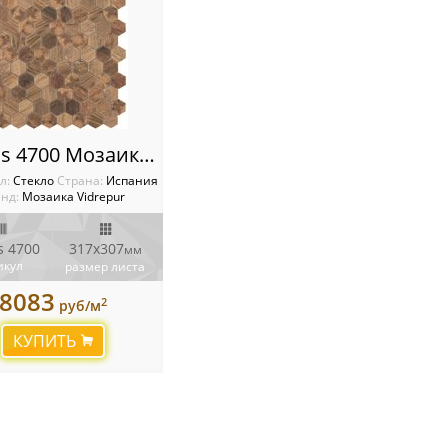
Woods 4700 Мозаика Vidrepur Hexagon
л:
Стекло
Cтрана:
Испания
нд:
Мозаика Vidrepur
 4700
317x307
мм
икул
размер листа
8083
2
руб/м
КУПИТЬ