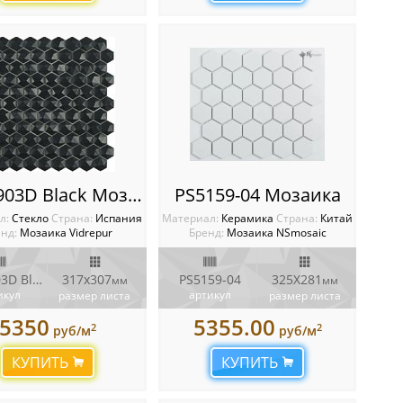
Matt 903D Black Мозаика Vidrepur Hexagon
PS5159-04 Мозаика
л:
Стекло
Cтрана:
Испания
Материал:
Керамика
Cтрана:
Китай
нд:
Мозаика Vidrepur
Бренд:
Мозаика NSmosaic
Matt 903D Black
317x307
PS5159-04
325X281
мм
мм
икул
артикул
размер листа
размер листа
5350
5355.00
2
2
руб/м
руб/м
КУПИТЬ
КУПИТЬ