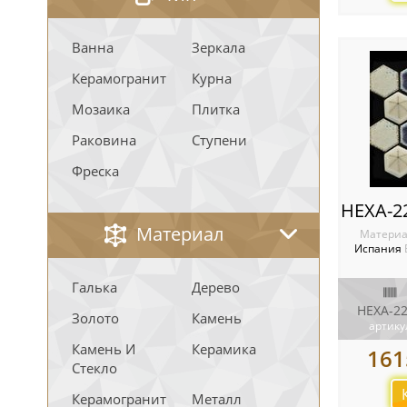
Ванна
Зеркала
Керамогранит
Курна
Мозаика
Плитка
Раковина
Ступени
Фреска
Материал
Материа
Испания
Галька
Дерево
HEXA-22
Золото
Камень
артику
Камень И
Керамика
161
Стекло
Керамогранит
Металл