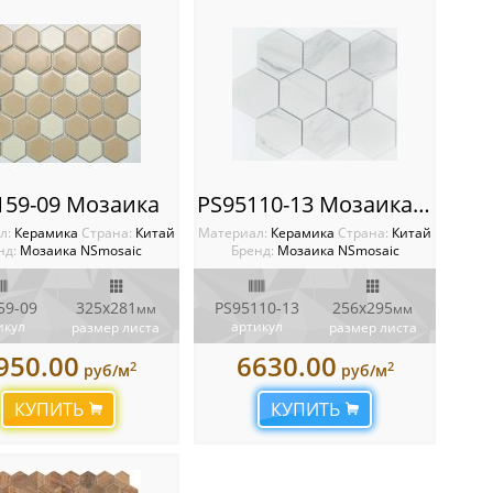
159-09 Мозаика
PS95110-13 Мозаика NSmosaic
л:
Керамика
Cтрана:
Китай
Материал:
Керамика
Cтрана:
Китай
нд:
Мозаика NSmosaic
Бренд:
Мозаика NSmosaic
59-09
325x281
PS95110-13
256х295
мм
мм
икул
артикул
размер листа
размер листа
950.00
6630.00
2
2
руб/м
руб/м
КУПИТЬ
КУПИТЬ