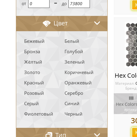
-
oт
до
Цвет
Бежевый
Белый
Бронза
Голубой
Жёлтый
Зеленый
Золото
Коричневый
Красный
Оранжевый
Материал:
Бренд
Розовый
Серебро
Серый
Синий
артику
Фиолетовый
Черный
3
Тип