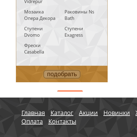
Vidrepur
Мозаика
Раковины Ns
Опера Декора
Bath
Ступени
Ступени
Dvomo
Exagress
Фрески
Casabella
АКЦИИ
Главная
Каталог
Акции
Новинки
Оплата
Контакты