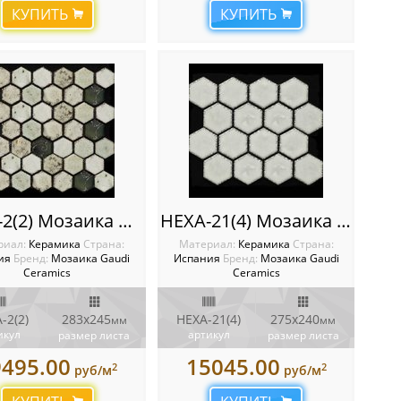
КУПИТЬ
КУПИТЬ
HEXA-2(2) Мозаика Gaudi Ceramics
HEXA-21(4) Мозаика Gaudi Ceramics
риал:
Керамика
Cтрана:
Материал:
Керамика
Cтрана:
ия
Бренд:
Мозаика Gaudi
Испания
Бренд:
Мозаика Gaudi
Ceramics
Ceramics
-2(2)
283x245
HEXA-21(4)
275x240
мм
мм
икул
артикул
размер листа
размер листа
9495.00
15045.00
2
2
руб/м
руб/м