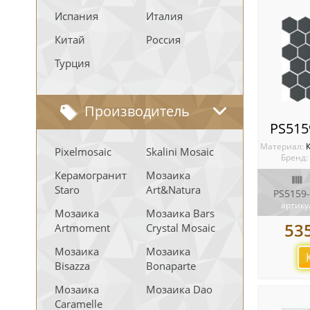
Испания
Италия
Китай
Россия
Турция
Производитель
PS515
Материал:
Pixelmosaic
Skalini Mosaic
Бренд:
Керамогранит
Мозаика
Staro
Art&Natura
PS5159
артику
Мозаика
Мозаика Bars
53
Artmoment
Crystal Mosaic
Мозаика
Мозаика
Bisazza
Bonaparte
Мозаика
Мозаика Dao
Caramelle