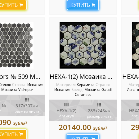
КУПИТЬ
КУПИТЬ
Hex Colors № 509 Мозаика Vidrepur Hexagon
HEXA-1(2) Мозаика Gaudi Ceramics
Стекло
Cтрана:
Испания
Материал:
Керамика
Cтрана:
Мате
:
Мозаика Vidrepur
Испания
Бренд:
Мозаика Gaudi
Испан
Ceramics
Hex Colors № 509
317x307
мм
HEXA-1(2)
283x245
HEXA
л
мм
размер листа
артикул
арт
размер листа
090
2
руб/м
20140.00
2
2
руб/м
КУПИТЬ