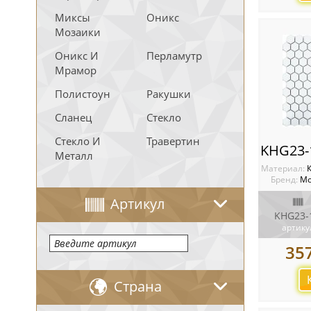
Миксы
Оникс
Мозаики
Оникс И
Перламутр
Мрамор
Полистоун
Ракушки
Сланец
Стекло
Стекло И
Травертин
Металл
Материал:
Бренд:
Мо
Артикул
KHG23-
артику
35
Страна