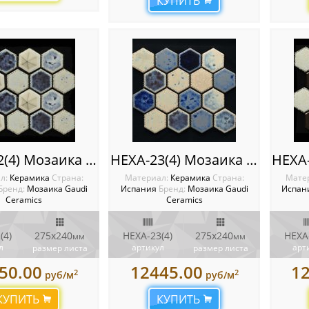
КУПИТЬ
HEXA-22(4) Мозаика Gaudi Ceramics
HEXA-23(4) Мозаика Gaudi Ceramics
л:
Керамика
Cтрана:
Материал:
Керамика
Cтрана:
Мате
Бренд:
Мозаика Gaudi
Испания
Бренд:
Мозаика Gaudi
Испан
Ceramics
Ceramics
(4)
275x240
HEXA-23(4)
275x240
HEXA-
мм
мм
л
артикул
арт
размер листа
размер листа
50.00
12445.00
1
2
2
руб/м
руб/м
КУПИТЬ
КУПИТЬ