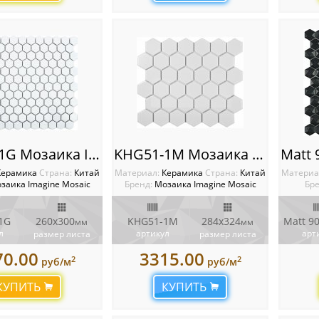
KHG23-1G Мозаика Imagine
KHG51-1M Мозаика Imagine
Керамика
Cтрана:
Китай
Материал:
Керамика
Cтрана:
Китай
Материа
заика Imagine Mosaic
Бренд:
Мозаика Imagine Mosaic
Бре
1G
260х300
KHG51-1M
284x324
мм
мм
л
артикул
арт
размер листа
размер листа
70.00
3315.00
2
2
руб/м
руб/м
КУПИТЬ
КУПИТЬ