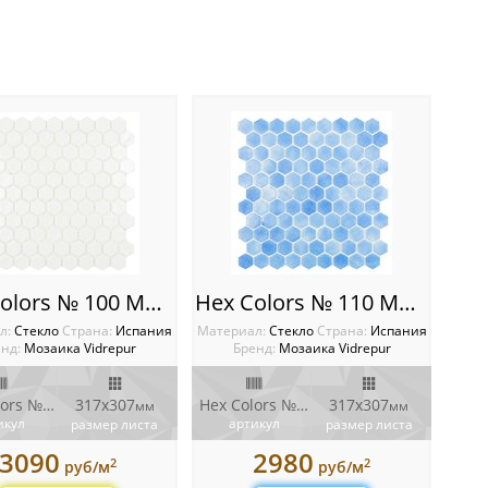
Hex Colors № 100 Мозаика Vidrepur Hexagon
Hex Colors № 110 Мозаика Vidrepur Hexagon
л:
Стекло
Cтрана:
Испания
Материал:
Стекло
Cтрана:
Испания
нд:
Мозаика Vidrepur
Бренд:
Мозаика Vidrepur
Hex Colors № 100
317x307
Hex Colors № 110
317x307
мм
мм
икул
артикул
размер листа
размер листа
3090
2980
2
2
руб/м
руб/м