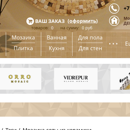
+7
Мо
(
оформить
)
ВАШ ЗАКАЗ
ДЕ
товаров:
0
на сумму:
0
руб
Мозаика
Ванная
Для пола
...
Е
Плитка
Кухня
Для стен