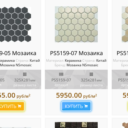
9-05 Мозаика
PS5159-07 Мозаика
PS5
Керамика
Cтрана:
Китай
Материал:
Керамика
Cтрана:
Китай
Материа
Мозаика NSmosaic
Бренд:
Мозаика NSmosaic
Бре
-05
325X281
PS5159-07
325x281
PS51
мм
мм
л
артикул
арт
размер листа
размер листа
55.00
5950.00
5
2
2
руб/м
руб/м
КУПИТЬ
КУПИТЬ