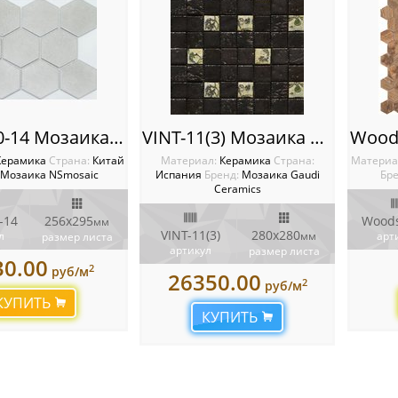
PS95110-14 Мозаика NSmosaic
VINT-11(3) Мозаика Gaudi Ceramics
Керамика
Cтрана:
Китай
Материал:
Керамика
Cтрана:
Материа
Мозаика NSmosaic
Испания
Бренд:
Мозаика Gaudi
Бре
Ceramics
-14
256х295
Woods
мм
VINT-11(3)
280x280
л
мм
арт
размер листа
артикул
размер листа
30.00
2
руб/м
26350.00
2
руб/м
КУПИТЬ
КУПИТЬ