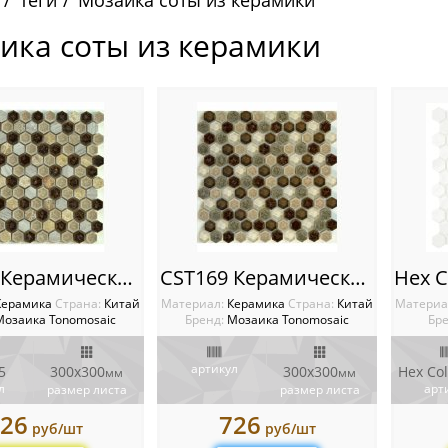
Теги
Мозаика соты из керамики
ика соты из керамики
CST165 Керамическая мозаика Tonomosaic
CST169 Керамическая мозаика Tonomosaic
Керамика
Cтрана:
Китай
Материал:
Керамика
Cтрана:
Китай
Материа
Мозаика Tonomosaic
Бренд:
Мозаика Tonomosaic
Бре
артикул
5
300х300
300х300
мм
мм
л
арт
размер листа
размер листа
26
726
руб/шт
руб/шт