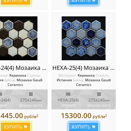
КУПИТЬ
КУПИТЬ
HEXA-24(4) Мозаика Gaudi Ceramics
HEXA-25(4) Мозаика Gaudi Ceramics
риал:
Керамика
Cтрана:
Материал:
Керамика
Cтрана:
ия
Бренд:
Мозаика Gaudi
Испания
Бренд:
Мозаика Gaudi
Ceramics
Ceramics
24(4)
275x240
HEXA-25(4)
275x240
мм
мм
икул
артикул
размер листа
размер листа
2445.00
15300.00
2
2
руб/м
руб/м
КУПИТЬ
КУПИТЬ