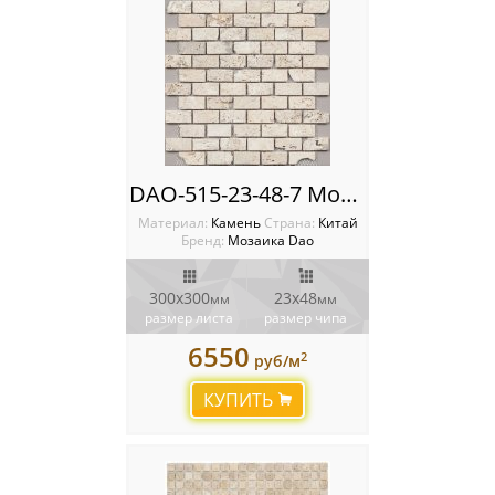
DAO-515-23-48-7 Мозаика из камня Dao
Материал:
Камень
Cтрана:
Китай
Бренд:
Мозаика Dao
300х300
23х48
мм
мм
размер листа
размер чипа
6550
2
руб/м
КУПИТЬ