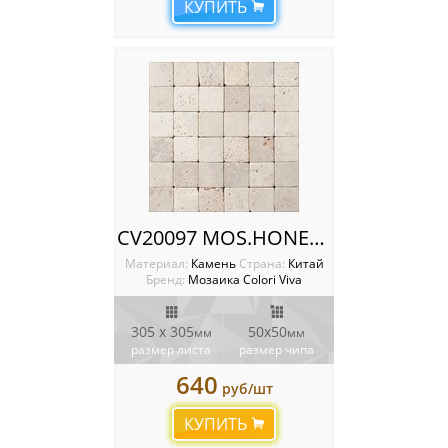
КУПИТЬ
CV20097 MOS.HONED 5X5 30.5X30.5 Мозаика Colori Viva Natural Stone
Материал:
Камень
Cтрана:
Китай
Бренд:
Мозаика Colori Viva
305 х 305
50х50
мм
мм
размер листа
размер чипа
640
руб/шт
КУПИТЬ