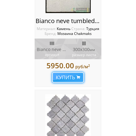
Bianco neve tumbled Мозаика Chakmaks
Материал:
Камень
Cтрана:
Турция
Бренд:
Мозаика Chakmaks
Bianco neve tumbled
300x300
мм
артикул
размер листа
5950.00
2
руб/м
КУПИТЬ