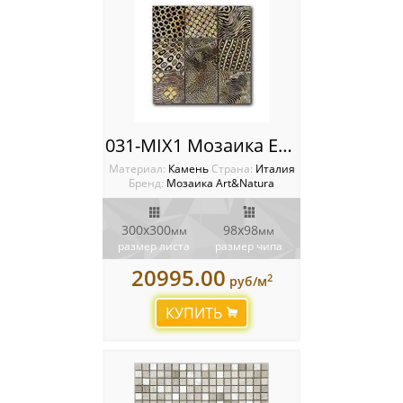
031-MIX1 Мозаика Equilibrio
Материал:
Камень
Cтрана:
Италия
Бренд:
Мозаика Art&Natura
300x300
98x98
мм
мм
размер листа
размер чипа
20995.00
2
руб/м
КУПИТЬ