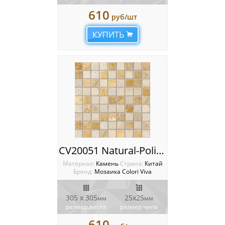
610
руб/шт
КУПИТЬ
CV20051 Natural-Polished Golden Travertin 2.5x2.5 Мозаика Colori Viva Natural Stone
Материал:
Камень
Cтрана:
Китай
Бренд:
Мозаика Colori Viva
305 х 305
25х25
мм
мм
размер листа
размер чипа
610