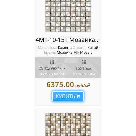
4MT-10-15T Мозаика Mir Mosaic
Материал:
Камень
Cтрана:
Китай
Бренд:
Мозаика Mir Mosaic
298х298х4
15х15
мм
мм
размер листа
размер чипа
6375.00
2
руб/м
КУПИТЬ