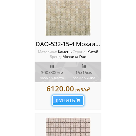
DAO-532-15-4 Мозаика из камня Dao
Материал:
Камень
Cтрана:
Китай
Бренд:
Мозаика Dao
300х300
15х15
мм
мм
размер листа
размер чипа
6120.00
2
руб/м
КУПИТЬ