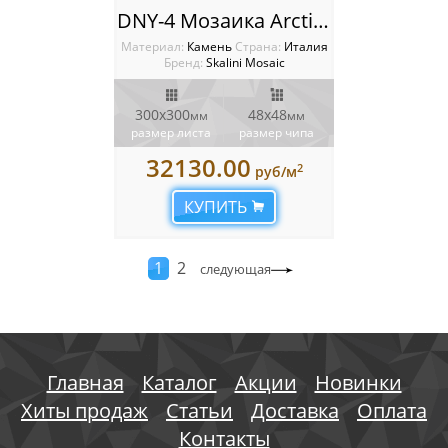
DNY-4 Мозаика Arctic stone Dynasty
Материал:
Камень
Cтрана:
Италия
Бренд:
Skalini Mosaic
300x300
48x48
мм
мм
размер листа
размер чипа
32130.00
2
руб/м
КУПИТЬ
1
2
следующая
Главная
Каталог
Акции
Новинки
Хиты продаж
Статьи
Доставка
Оплата
Контакты