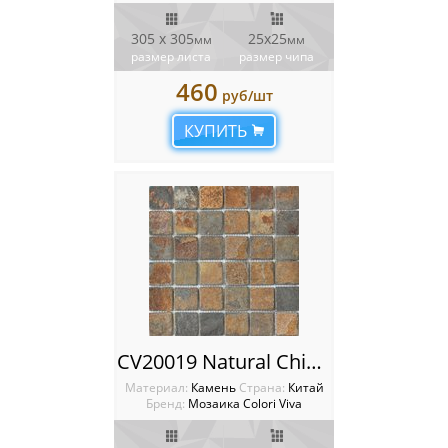
305 х 305
25х25
мм
мм
размер листа
размер чипа
460
руб/шт
КУПИТЬ
CV20019 Natural China Rusty 5x5 Мозаика Colori Viva Natural Stone
Материал:
Камень
Cтрана:
Китай
Бренд:
Мозаика Colori Viva