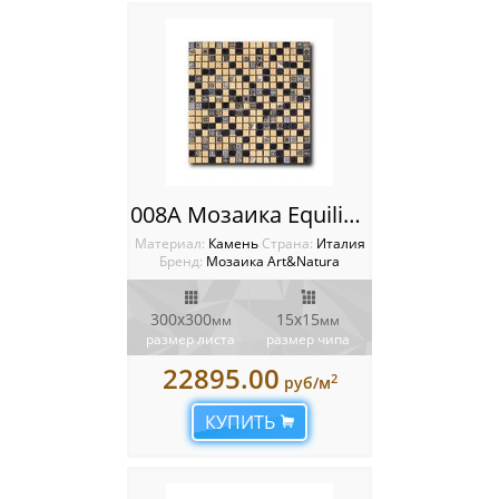
008A Мозаика Equilibrio
Материал:
Камень
Cтрана:
Италия
Бренд:
Мозаика Art&Natura
300x300
15x15
мм
мм
размер листа
размер чипа
22895.00
2
руб/м
КУПИТЬ