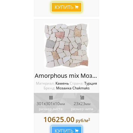
КУПИТЬ
Amorphous mix Мозаика Chakmaks
Материал:
Камень
Cтрана:
Турция
Бренд:
Мозаика Chakmaks
301х301х10
23х23
мм
мм
размер листа
размер чипа
10625.00
2
руб/м
КУПИТЬ