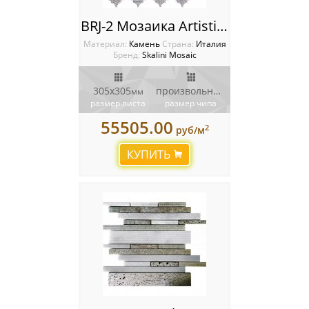
BRJ-2 Мозаика Artistic Stone Burj
Материал:
Камень
Cтрана:
Италия
Бренд:
Skalini Mosaic
305x305
произвольной формы
мм
мм
размер листа
размер чипа
55505.00
2
руб/м
КУПИТЬ