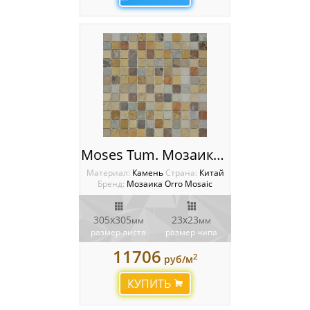
Moses Tum. Мозаика Orro Mosaic
Материал:
Камень
Cтрана:
Китай
Бренд:
Мозаика Orro Mosaic
305х305
23х23
мм
мм
размер листа
размер чипа
11706
2
руб/м
КУПИТЬ