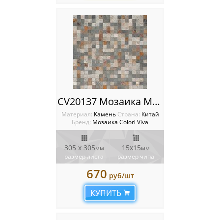
CV20137 Мозаика Mos. Mix Natural. 1.5x1.5 30.5x30.5 Colori Viva Natural Stone
Материал:
Камень
Cтрана:
Китай
Бренд:
Мозаика Colori Viva
305 х 305
15х15
мм
мм
размер листа
размер чипа
670
руб/шт
КУПИТЬ