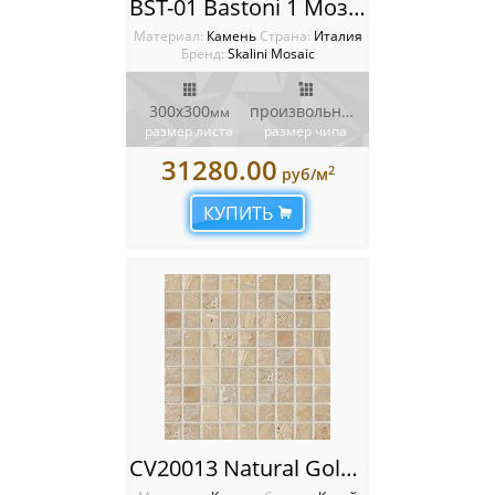
BST-01 Bastoni 1 Мозаика Artistic Stone Bastoni
Материал:
Камень
Cтрана:
Италия
Бренд:
Skalini Mosaic
300x300
произвольной формы
мм
мм
размер листа
размер чипа
31280.00
2
руб/м
КУПИТЬ
CV20013 Natural Golden Travertin Мозаика Colori Viva Natural Stone