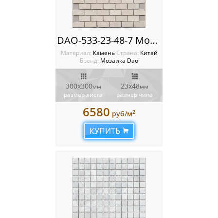
DAO-533-23-48-7 Мозаика из камня Dao
Материал:
Камень
Cтрана:
Китай
Бренд:
Мозаика Dao
300х300
23х48
мм
мм
размер листа
размер чипа
6580
2
руб/м
КУПИТЬ