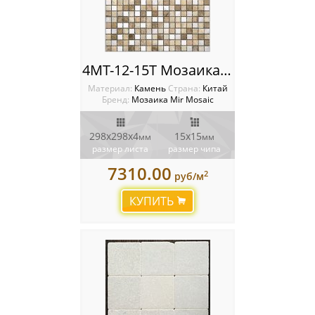
4MT-12-15T Мозаика Mir Mosaic
Материал:
Камень
Cтрана:
Китай
Бренд:
Мозаика Mir Mosaic
298х298х4
15х15
мм
мм
размер листа
размер чипа
7310.00
2
руб/м
КУПИТЬ