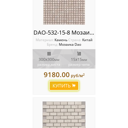
DAO-532-15-8 Мозаика из камня Dao
Материал:
Камень
Cтрана:
Китай
Бренд:
Мозаика Dao
300х300
15х15
мм
мм
размер листа
размер чипа
9180.00
2
руб/м
КУПИТЬ