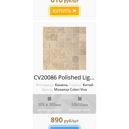
руб/шт
КУПИТЬ
CV20086 Polished Light Emperador 5x5 Мозаика Colori Viva
Материал:
Камень
Cтрана:
Китай
Бренд:
Мозаика Colori Viva
305 х 305
50х50
мм
мм
размер листа
размер чипа
890
руб/шт