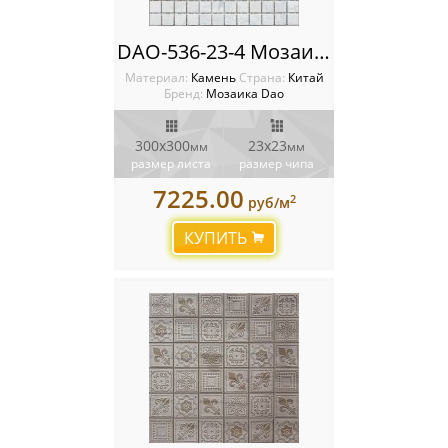
DAO-536-23-4 Мозаика из камня Dao
Материал:
Камень
Cтрана:
Китай
Бренд:
Мозаика Dao
300х300
23х23
мм
мм
размер листа
размер чипа
7225.00
2
руб/м
КУПИТЬ