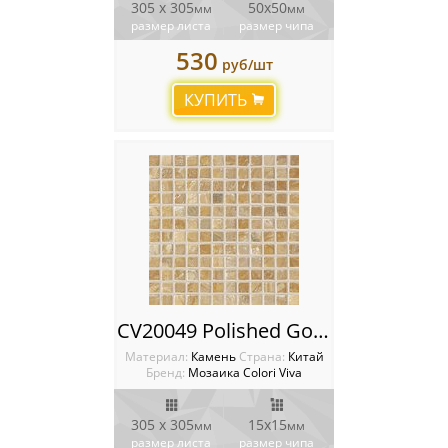
305 х 305
50х50
мм
мм
размер листа
размер чипа
530
руб/шт
КУПИТЬ
CV20049 Polished Golden Travertin Мозаика Colori Viva
Материал:
Камень
Cтрана:
Китай
Бренд:
Мозаика Colori Viva
305 х 305
15х15
мм
мм
размер листа
размер чипа