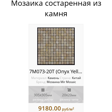
Мозаика состаренная из
Россия
камня
7M073-20T (Onyx Yellow) Мозаика Mir Mosaic
Материал:
Камень
Cтрана:
Китай
Бренд:
Мозаика Mir Mosaic
305x305
20х20
мм
мм
размер листа
размер чипа
9180.00
2
руб/м