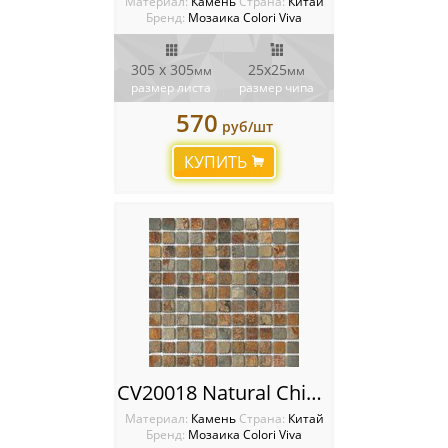
Материал:
Камень
Cтрана:
Китай
Бренд:
Мозаика Colori Viva
305 х 305
25х25
мм
мм
размер листа
размер чипа
570
руб/шт
КУПИТЬ
CV20018 Natural China Rusty 2.5X2.5 30.5X30.5 Мозаика Colori Viva Natural Stone
Материал:
Камень
Cтрана:
Китай
Бренд:
Мозаика Colori Viva