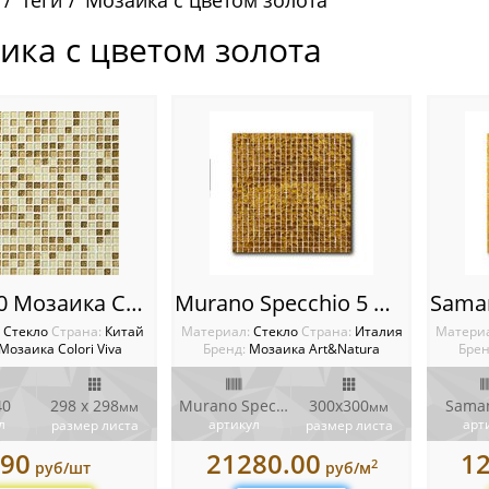
Теги
Мозаика с цветом золота
ика с цветом золота
CV10040 Мозаика Colori Viva Crystal
Murano Specchio 5 Мозаика Art&Natura
:
Стекло
Cтрана:
Китай
Материал:
Стекло
Cтрана:
Италия
Матери
Мозаика Colori Viva
Бренд:
Мозаика Art&Natura
Брен
40
298 x 298
Murano Specchio 5
300x300
Saman
мм
мм
л
артикул
арт
размер листа
размер листа
90
21280.00
1
2
руб/шт
руб/м