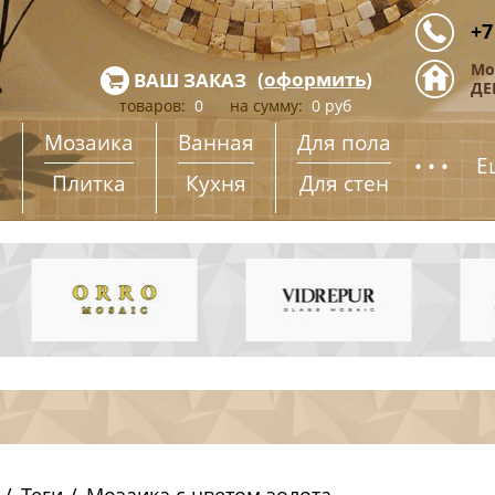
+7
Мо
(
оформить
)
ВАШ ЗАКАЗ
ДЕ
товаров:
0
на сумму:
0
руб
Мозаика
Ванная
Для пола
...
Е
Плитка
Кухня
Для стен