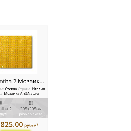
Samantha 2 Мозаика Classic glass
ал:
Стекло
Cтрана:
Италия
д:
Мозаика Art&Natura
tha 2
295x295
мм
икул
размер листа
2825.00
2
руб/м