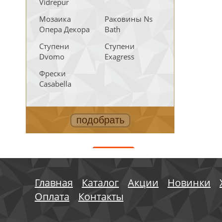
Vidrepur
Мозаика
Раковины Ns
Опера Декора
Bath
Ступени
Ступени
Dvomo
Exagress
Фрески
Casabella
АКЦИИ
Главная
Каталог
Акции
Новинки
Оплата
Контакты