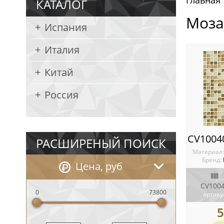
Главная
КАТАЛОГ
Моза
Испания
Италия
Китай
Россия
РАСШИРЕНЫЙ ПОИСК
Материал
Бренд:
Цена, руб
CV100
0
73800
артику
5