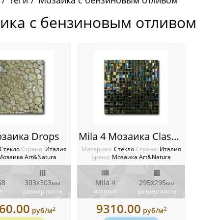
Теги
Мозаика с бензиновым отливом
ика с бензиновым отливом
озаика Drops
Mila 4 Мозаика Classic glass
Стекло
Cтрана:
Италия
Материал:
Стекло
Cтрана:
Италия
Мозаика Art&Natura
Бренд:
Мозаика Art&Natura
68
303x303
Mila 4
295x295
мм
мм
л
артикул
размер листа
размер листа
60.00
9310.00
2
2
руб/м
руб/м