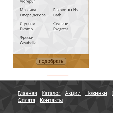
Vidrepur
Мозаика
Раковины Ns
Опера Декора
Bath
Ступени
Ступени
Dvomo
Exagress
Фрески
Casabella
АКЦИИ
Главная
Каталог
Акции
Новинки
Оплата
Контакты