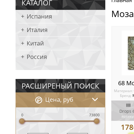
Главная
КАТАЛОГ
Моза
Испания
Италия
Китай
Россия
68 М
РАСШИРЕНЫЙ ПОИСК
Материал:
Бренд:
Цена, руб
Drops 
0
73800
артику
178