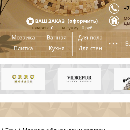
+7
Мо
(
оформить
)
ВАШ ЗАКАЗ
ДЕ
товаров:
0
на сумму:
0
руб
Мозаика
Ванная
Для пола
...
Е
Плитка
Кухня
Для стен