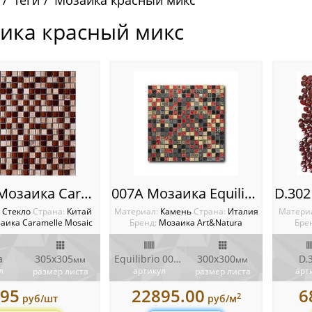
Теги
Мозаика красный микс
ика красный микс
Baltica Мозаика Caramelle mosaic
007A Мозаика Equilibrio
:
Стекло
Cтрана:
Китай
Материал:
Камень
Cтрана:
Италия
Матери
аика Caramelle Mosaic
Бренд:
Мозаика Art&Natura
Бре
a
305х305
Equilibrio 007A
300x300
D.
мм
мм
л
артикул
арт
размер листа
размер листа
95
22895.00
6
2
руб/шт
руб/м