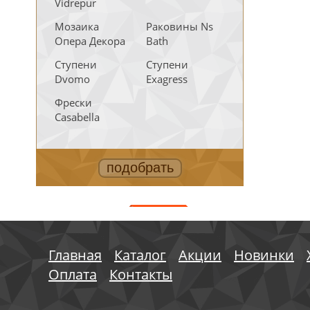
Vidrepur
Мозаика
Раковины Ns
Опера Декора
Bath
Ступени
Ступени
Dvomo
Exagress
Фрески
Casabella
АКЦИИ
Главная
Каталог
Акции
Новинки
Оплата
Контакты