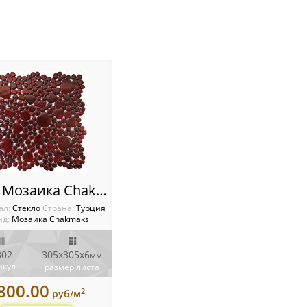
D.302 Мозаика Chakmaks
ал:
Стекло
Cтрана:
Турция
нд:
Мозаика Chakmaks
302
305х305х6
мм
икул
размер листа
800.00
2
руб/м