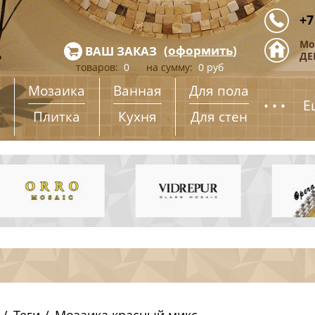
+7
Мо
(
оформить
)
ВАШ ЗАКАЗ
ДЕ
товаров:
0
на сумму:
0
руб
Мозаика
Ванная
Для пола
...
Е
Плитка
Кухня
Для стен