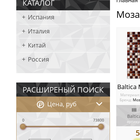
Главная
КАТАЛОГ
Моза
Испания
Италия
Китай
Россия
РАСШИРЕНЫЙ ПОИСК
Материал
Бренд:
Моз
Цена, руб
Baltic
0
73800
артику
5