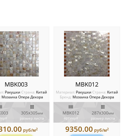
MBK003
MBK012
ал:
Ракушки
Cтрана:
Китай
Материал:
Ракушки
Cтрана:
Китай
:
Мозаика Опера Декора
Бренд:
Мозаика Опера Декора
003
305х305
MBK012
287х300
мм
мм
икул
артикул
размер листа
размер листа
310.00
9350.00
2
2
руб/м
руб/м