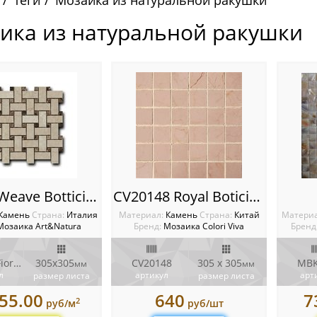
Теги
Мозаика из натуральной ракушки
ика из натуральной ракушки
Basket Weave Botticino Fiorito + Dark Imperador Мозаика Marble Mosaic
CV20148 Royal Boticino Marble Polished 5x5 Мозаика Colori Viva Natural Stone
Камень
Cтрана:
Италия
Материал:
Камень
Cтрана:
Китай
Матери
Мозаика Art&Natura
Бренд:
Мозаика Colori Viva
Бренд
Botticino Fiorito + Dark Imperador
305x305
CV20148
305 х 305
MBK
мм
мм
л
артикул
арт
размер листа
размер листа
55.00
640
7
2
руб/м
руб/шт