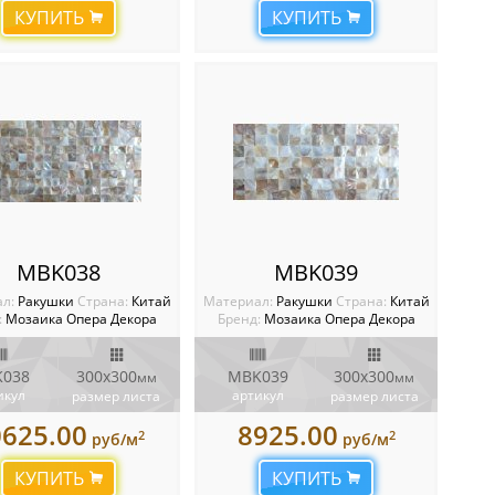
КУПИТЬ
КУПИТЬ
MBK038
MBK039
ал:
Ракушки
Cтрана:
Китай
Материал:
Ракушки
Cтрана:
Китай
:
Мозаика Опера Декора
Бренд:
Мозаика Опера Декора
038
300х300
MBK039
300х300
мм
мм
икул
артикул
размер листа
размер листа
0625.00
8925.00
2
2
руб/м
руб/м
КУПИТЬ
КУПИТЬ