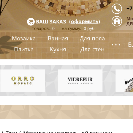
+7
Мо
(
оформить
)
ВАШ ЗАКАЗ
ДЕ
товаров:
0
на сумму:
0
руб
Мозаика
Ванная
Для пола
...
Е
Плитка
Кухня
Для стен