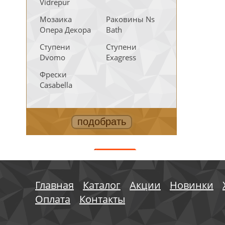
Vidrepur
Мозаика
Раковины Ns
Опера Декора
Bath
Ступени
Ступени
Dvomo
Exagress
Фрески
Casabella
АКЦИИ
Главная
Каталог
Акции
Новинки
Оплата
Контакты