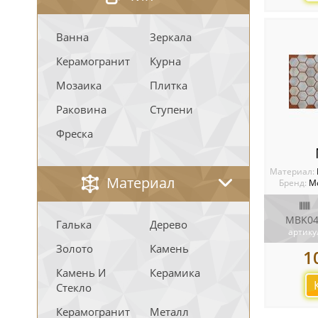
Ванна
Зеркала
Керамогранит
Курна
Мозаика
Плитка
Раковина
Ступени
Фреска
Материал:
Материал
Бренд:
М
MBK04
Галька
Дерево
артику
Золото
Камень
1
Камень И
Керамика
Стекло
Керамогранит
Металл