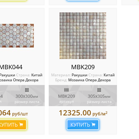
MBK044
MBK209
Ракушки
Cтрана:
Китай
Материал:
Ракушки
Cтрана:
Китай
озаика Опера Декора
Бренд:
Мозаика Опера Декора
4
300х300
MBK209
305х305
мм
мм
л
артикул
размер листа
размер листа
064
12325.00
2
руб/шт
руб/м
КУПИТЬ
КУПИТЬ