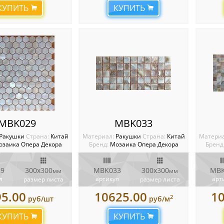
КУПИТЬ
КУПИТЬ
MBK029
MBK033
Ракушки
Cтрана:
Китай
Материал:
Ракушки
Cтрана:
Китай
Матери
озаика Опера Декора
Бренд:
Мозаика Опера Декора
Бренд
9
300х300
MBK033
300х300
MBK
мм
мм
л
артикул
арт
размер листа
размер листа
5.00
10625.00
1
2
руб/шт
руб/м
КУПИТЬ
КУПИТЬ