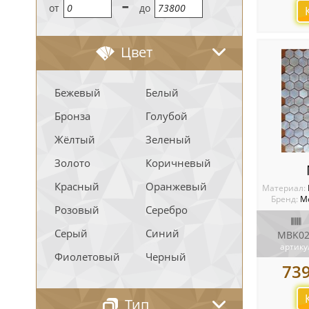
-
oт
до
Цвет
Бежевый
Белый
Бронза
Голубой
Жёлтый
Зеленый
Золото
Коричневый
Красный
Оранжевый
Материал:
Бренд:
М
Розовый
Серебро
Серый
Синий
MBK02
артику
Фиолетовый
Черный
739
Тип