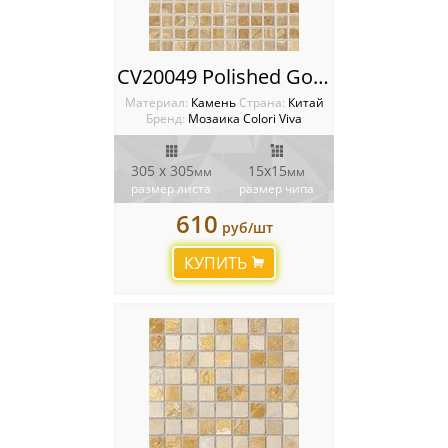
CV20049 Polished Golden Travertin Мозаика Colori Viva
Материал:
Камень
Cтрана:
Китай
Бренд:
Мозаика Colori Viva
305 х 305
15х15
мм
мм
размер листа
размер чипа
610
руб/шт
КУПИТЬ