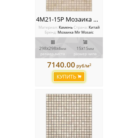
4M21-15P Мозаика Mir Mosaic
Материал:
Камень
Cтрана:
Китай
Бренд:
Мозаика Mir Mosaic
298х298х4
15х15
мм
мм
размер листа
размер чипа
7140.00
2
руб/м
КУПИТЬ