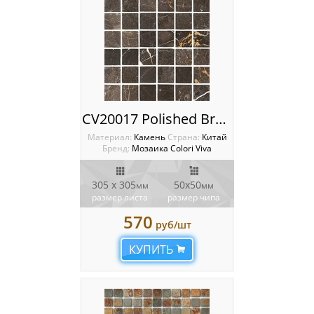
CV20017 Polished Brown Fantasy Мозаика Colori Viva Natural Stone
Материал:
Камень
Cтрана:
Китай
Бренд:
Мозаика Colori Viva
305 х 305
50х50
мм
мм
размер листа
размер чипа
570
руб/шт
КУПИТЬ