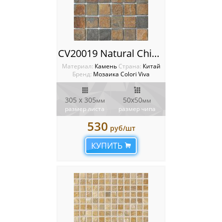
CV20019 Natural China Rusty 5x5 Мозаика Colori Viva Natural Stone
Материал:
Камень
Cтрана:
Китай
Бренд:
Мозаика Colori Viva
305 х 305
50х50
мм
мм
размер листа
размер чипа
530
руб/шт
КУПИТЬ