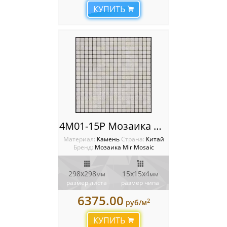
КУПИТЬ
4M01-15P Мозаика мрамор
Материал:
Камень
Cтрана:
Китай
Бренд:
Мозаика Mir Mosaic
298х298
15х15х4
мм
мм
размер листа
размер чипа
6375.00
2
руб/м
КУПИТЬ