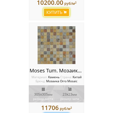
10200.00
2
руб/м
КУПИТЬ
Moses Tum. Мозаика Orro Mosaic
Материал:
Камень
Cтрана:
Китай
Бренд:
Мозаика Orro Mosaic
305х305
23х23
мм
мм
размер листа
размер чипа
11706
2
руб/м