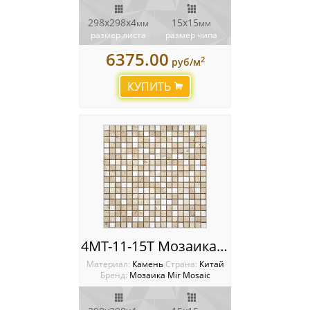
298х298х4
15х15
мм
мм
размер листа
размер чипа
6375.00
2
руб/м
КУПИТЬ
4MT-11-15T Мозаика Mir Mosaic
Материал:
Камень
Cтрана:
Китай
Бренд:
Мозаика Mir Mosaic