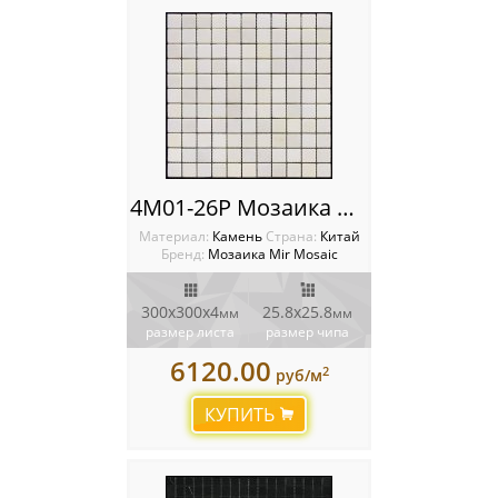
4M01-26P Мозаика Mir Mosaic
Материал:
Камень
Cтрана:
Китай
Бренд:
Мозаика Mir Mosaic
300х300х4
25.8х25.8
мм
мм
размер листа
размер чипа
6120.00
2
руб/м
КУПИТЬ