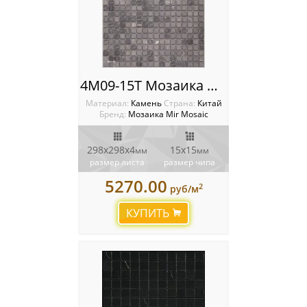
4M09-15T Мозаика Mir Mosaic
Материал:
Камень
Cтрана:
Китай
Бренд:
Мозаика Mir Mosaic
298х298х4
15х15
мм
мм
размер листа
размер чипа
5270.00
2
руб/м
КУПИТЬ