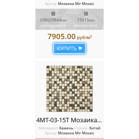
Бренд:
Мозаика Mir Mosaic
298х298х4
15х15
мм
мм
размер листа
размер чипа
7905.00
2
руб/м
КУПИТЬ
4MT-03-15T Мозаика Mir Mosaic
Материал:
Камень
Cтрана:
Китай
Бренд:
Мозаика Mir Mosaic