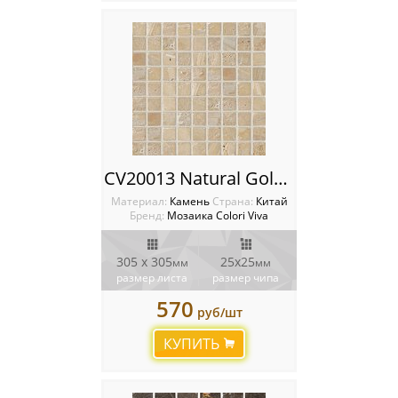
CV20013 Natural Golden Travertin Мозаика Colori Viva Natural Stone
Материал:
Камень
Cтрана:
Китай
Бренд:
Мозаика Colori Viva
305 х 305
25х25
мм
мм
размер листа
размер чипа
570
руб/шт
КУПИТЬ