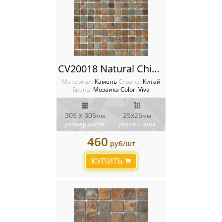
CV20018 Natural China Rusty 2.5X2.5 30.5X30.5 Мозаика Colori Viva Natural Stone
Материал:
Камень
Cтрана:
Китай
Бренд:
Мозаика Colori Viva
305 х 305
25х25
мм
мм
размер листа
размер чипа
460
руб/шт
КУПИТЬ