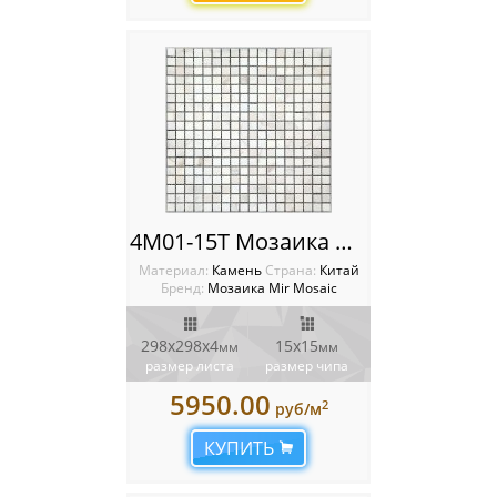
4M01-15T Мозаика Mir Mosaic
Материал:
Камень
Cтрана:
Китай
Бренд:
Мозаика Mir Mosaic
298х298х4
15х15
мм
мм
размер листа
размер чипа
5950.00
2
руб/м
КУПИТЬ