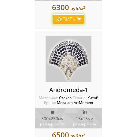
6300
2
руб/м
КУПИТЬ
Andromeda-1
Материал:
Стекло
Cтрана:
Китай
Бренд:
Мозаика ArtMoment
300x250
15х15
мм
мм
размер листа
размер чипа
6500
2
руб/м