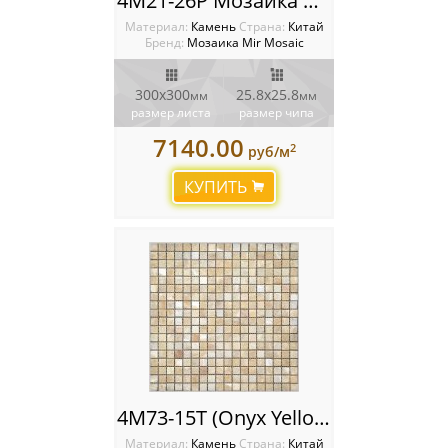
4M21-26P Мозаика Mir Mosaic
Материал:
Камень
Cтрана:
Китай
Бренд:
Мозаика Mir Mosaic
300х300
25.8х25.8
мм
мм
размер листа
размер чипа
7140.00
2
руб/м
КУПИТЬ
4M73-15T (Onyx Yellow) Мозаика Mir Mosaic
Материал:
Камень
Cтрана:
Китай