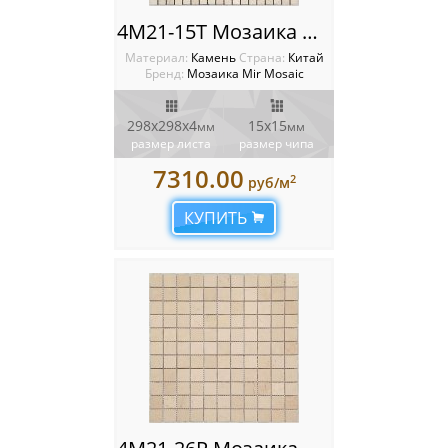
4M21-15T Мозаика Mir Mosaic
Материал:
Камень
Cтрана:
Китай
Бренд:
Мозаика Mir Mosaic
298х298х4
15х15
мм
мм
размер листа
размер чипа
7310.00
2
руб/м
КУПИТЬ