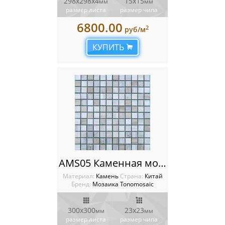
298х298х4
15х15
мм
мм
размер листа
размер чипа
6800.00
2
руб/м
КУПИТЬ
AMS05 Каменная мозаика Tonomosaic
Материал:
Камень
Cтрана:
Китай
Бренд:
Мозаика Tonomosaic
300х300
23х23
мм
мм
размер листа
размер чипа