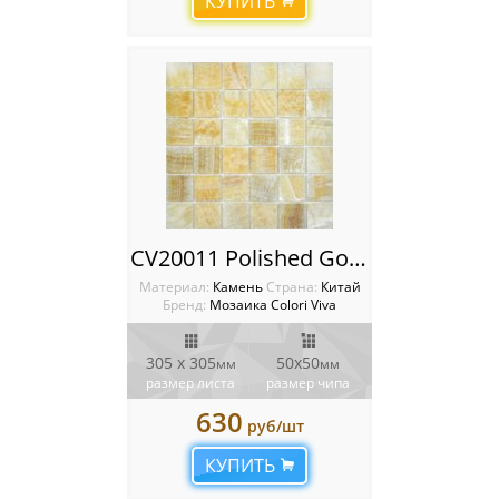
КУПИТЬ
CV20011 Polished Golden Oniyx Мозаика Colori Viva Natural Stone
Материал:
Камень
Cтрана:
Китай
Бренд:
Мозаика Colori Viva
305 х 305
50х50
мм
мм
размер листа
размер чипа
630
руб/шт
КУПИТЬ