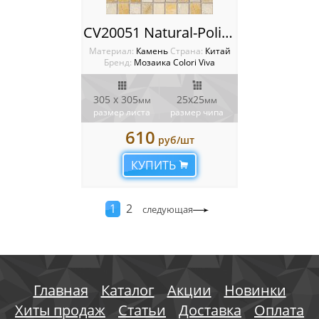
CV20051 Natural-Polished Golden Travertin 2.5x2.5 Мозаика Colori Viva Natural Stone
Материал:
Камень
Cтрана:
Китай
Бренд:
Мозаика Colori Viva
305 х 305
25х25
мм
мм
размер листа
размер чипа
610
руб/шт
КУПИТЬ
1
2
следующая
Главная
Каталог
Акции
Новинки
Хиты продаж
Статьи
Доставка
Оплата