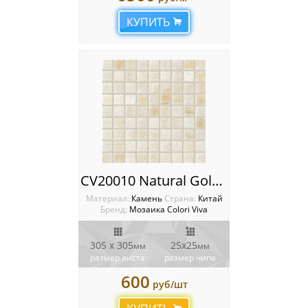
КУПИТЬ
CV20010 Natural Golden Oniyx 2.5X2.5 30.5X30.5 Мозаика Colori Viva Natural Stone
Материал:
Камень
Cтрана:
Китай
Бренд:
Мозаика Colori Viva
305 х 305
25х25
мм
мм
размер листа
размер чипа
600
руб/шт