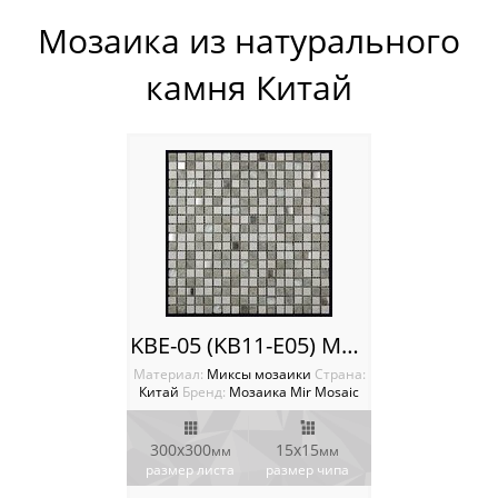
Россия
Мозаика из натурального
камня Китай
KBE-05 (KB11-E05) Мозаика Mir mosaic
Материал:
Миксы мозаики
Cтрана:
Китай
Бренд:
Мозаика Mir Mosaic
300x300
15х15
мм
мм
размер листа
размер чипа