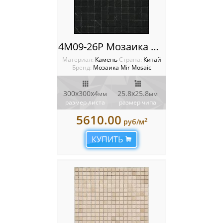
4M09-26P Мозаика Mir Mosaic
Материал:
Камень
Cтрана:
Китай
Бренд:
Мозаика Mir Mosaic
300х300х4
25.8х25.8
мм
мм
размер листа
размер чипа
5610.00
2
руб/м
КУПИТЬ