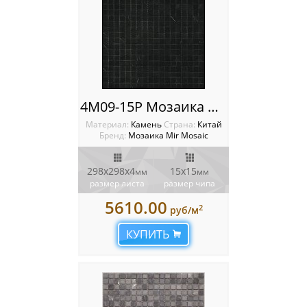
4M09-15P Мозаика Mir Mosaic
Материал:
Камень
Cтрана:
Китай
Бренд:
Мозаика Mir Mosaic
298х298х4
15х15
мм
мм
размер листа
размер чипа
5610.00
2
руб/м
КУПИТЬ