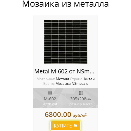
Мозаика из металла
Россия
Metal M-602 от NSmosaic
Материал:
Металл
Cтрана:
Китай
Бренд:
Мозаика NSmosaic
M-602
305x298
мм
артикул
размер листа
6800.00
2
руб/м
КУПИТЬ