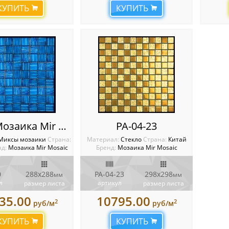
КУПИТЬ
КУПИТЬ
JP-310 Мозаика Mir mosaic
PA-04-23
Миксы мозаики
Cтрана:
Материал:
Стекло
Cтрана:
Китай
д:
Мозаика Mir Mosaic
Бренд:
Мозаика Mir Mosaic
0
288x288
PA-04-23
298х298
мм
мм
л
артикул
размер листа
размер листа
35.00
10795.00
2
2
руб/м
руб/м
КУПИТЬ
КУПИТЬ