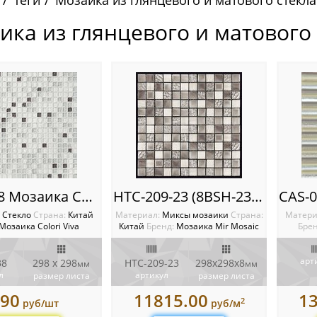
Теги
Мозаика из глянцевого и матового стекла
ика из глянцевого и матового 
CV10038 Мозаика Colori Viva Crystal
HTC-209-23 (8BSH-2309R) Мозаика Mir mosaic
:
Стекло
Cтрана:
Китай
Материал:
Миксы мозаики
Cтрана:
Матери
Мозаика Colori Viva
Китай
Бренд:
Мозаика Mir Mosaic
Брен
арт
38
298 x 298
HTC-209-23
298x298х8
мм
мм
л
артикул
размер листа
размер листа
90
11815.00
1
2
руб/шт
руб/м