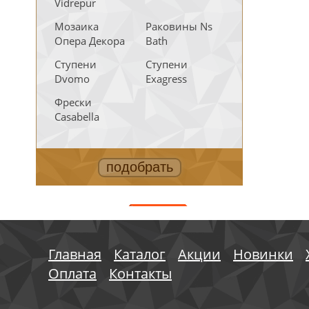
Vidrepur
Мозаика
Раковины Ns
Опера Декора
Bath
Ступени
Ступени
Dvomo
Exagress
Фрески
Casabella
АКЦИИ
Главная
Каталог
Акции
Новинки
Оплата
Контакты