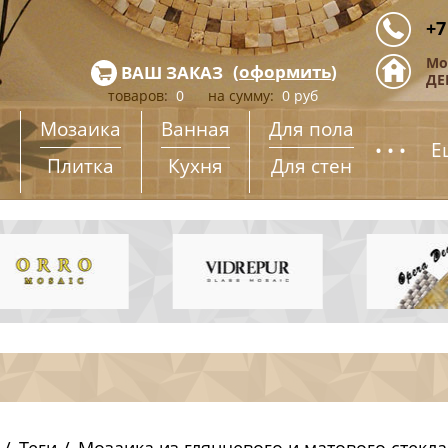
+7
Мо
(
оформить
)
ВАШ ЗАКАЗ
ДЕ
товаров:
0
на сумму:
0
руб
Мозаика
Ванная
Для пола
...
Е
Плитка
Кухня
Для стен