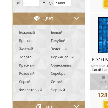
-
oт
до
Цвет
Бежевый
Белый
Бронза
Голубой
Жёлтый
Зеленый
Золото
Коричневый
Красный
Оранжевый
Материал:
Китай
Брен
Розовый
Серебро
Серый
Синий
JP-31
артику
Фиолетовый
Черный
128
Тип