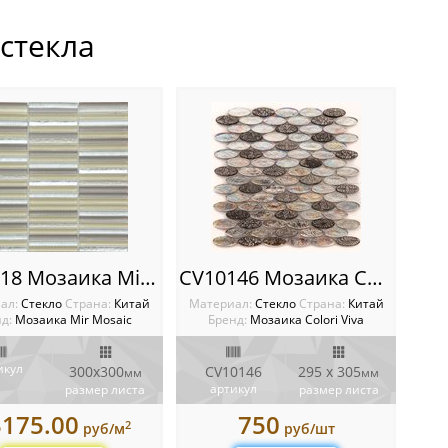
стекла
CAS-018 Мозаика Mir mosaic
CV10146 Мозаика Colori Viva Crystal
ал:
Стекло
Cтрана:
Китай
Материал:
Стекло
Cтрана:
Китай
д:
Мозаика Mir Mosaic
Бренд:
Мозаика Colori Viva
икул
300x300
CV10146
295 x 305
мм
мм
артикул
размер листа
размер листа
3175.00
750
2
руб/м
руб/шт