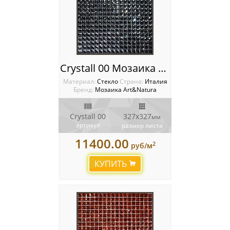
Crystall 00 Мозаика Art Natura
Материал:
Стекло
Cтрана:
Италия
Бренд:
Мозаика Art&Natura
Crystall 00
327х327
мм
артикул
размер листа
11400.00
2
руб/м
КУПИТЬ