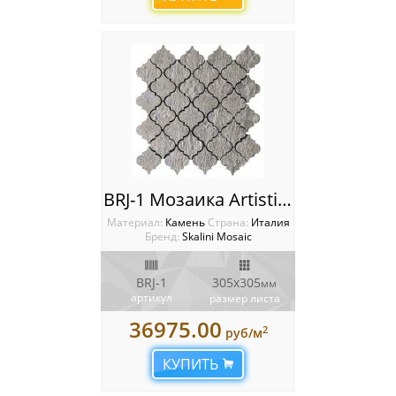
BRJ-1 Мозаика Artistic Stone Burj
Материал:
Камень
Cтрана:
Италия
Бренд:
Skalini Mosaic
BRJ-1
305x305
мм
артикул
размер листа
36975.00
2
руб/м
КУПИТЬ