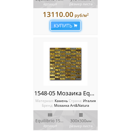
артикул
размер листа
13110.00
2
руб/м
КУПИТЬ
1548-05 Мозаика Equilibrio
Материал:
Камень
Cтрана:
Италия
Бренд:
Мозаика Art&Natura
Equilibrio 1548-05
300x300
мм
артикул
размер листа