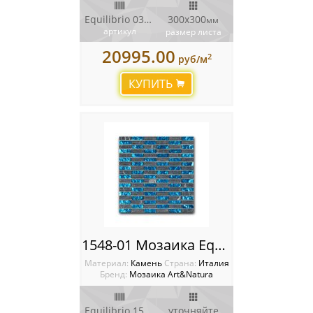
Equilibrio 031-MIX1
300x300
мм
артикул
размер листа
20995.00
2
руб/м
КУПИТЬ
1548-01 Мозаика Equilibrio
Материал:
Камень
Cтрана:
Италия
Бренд:
Мозаика Art&Natura
Equilibrio 1548-01
уточняйте