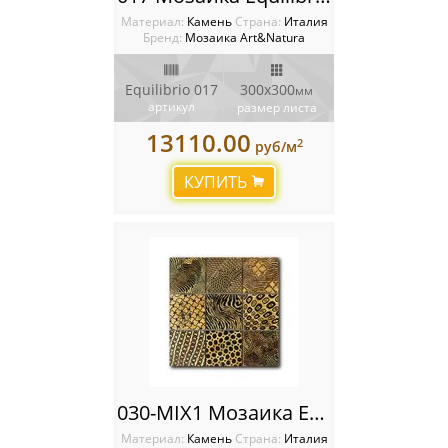
Материал:
Камень
Cтрана:
Италия
Бренд:
Мозаика Art&Natura
Equilibrio 017
300x300
мм
артикул
размер листа
13110.00
2
руб/м
КУПИТЬ
030-MIX1 Мозаика Equilibrio
Материал:
Камень
Cтрана:
Италия