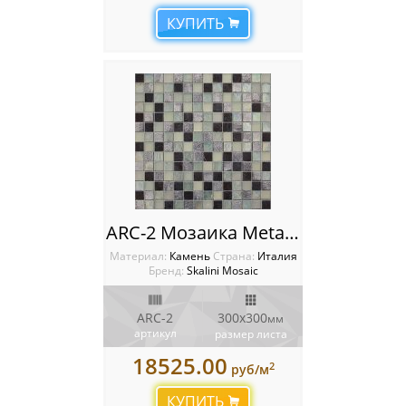
КУПИТЬ
ARC-2 Мозаика Metal stone Arctic
Материал:
Камень
Cтрана:
Италия
Бренд:
Skalini Mosaic
ARC-2
300x300
мм
артикул
размер листа
18525.00
2
руб/м
КУПИТЬ