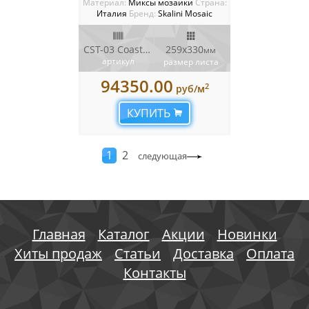
Материал:
Миксы мозаики
Cтрана:
Италия
Бренд:
Skalini Mosaic
CST-03 Coastal Ribbon
259x330
мм
артикул
размер листа
94350.00
2
руб/м
КУПИТЬ
1
2
следующая
Главная
Каталог
Акции
Новинки
Хиты продаж
Статьи
Доставка
Оплата
Контакты