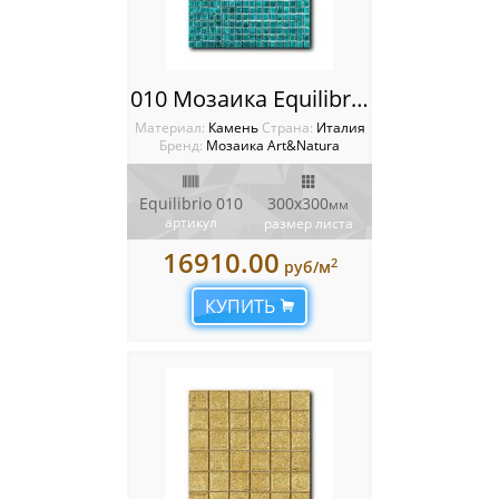
010 Мозаика Equilibrio
Материал:
Камень
Cтрана:
Италия
Бренд:
Мозаика Art&Natura
Equilibrio 010
300x300
мм
артикул
размер листа
16910.00
2
руб/м
КУПИТЬ