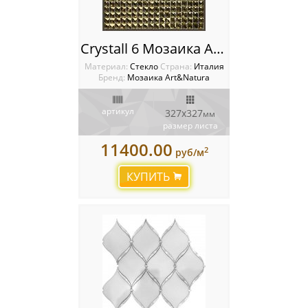
Crystall 6 Мозаика Art Natura
Материал:
Стекло
Cтрана:
Италия
Бренд:
Мозаика Art&Natura
артикул
327x327
мм
размер листа
11400.00
2
руб/м
КУПИТЬ