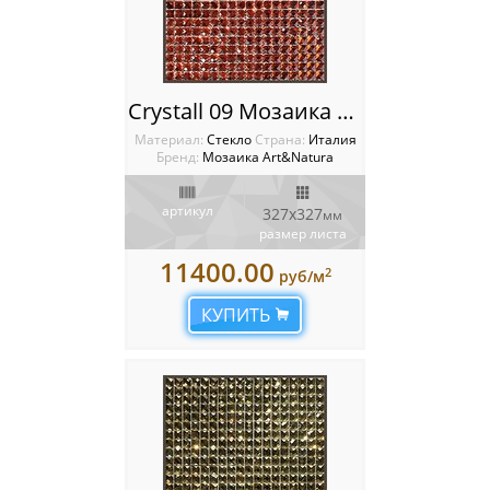
Crystall 09 Мозаика Art Natura
Материал:
Стекло
Cтрана:
Италия
Бренд:
Мозаика Art&Natura
артикул
327х327
мм
размер листа
11400.00
2
руб/м
КУПИТЬ