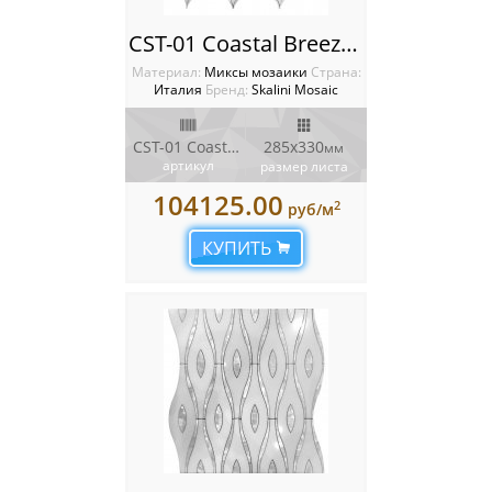
CST-01 Coastal Breeze Мозаика Artistic Stone Coastal
Материал:
Миксы мозаики
Cтрана:
Италия
Бренд:
Skalini Mosaic
CST-01 Coastal Breeze
285x330
мм
артикул
размер листа
104125.00
2
руб/м
КУПИТЬ