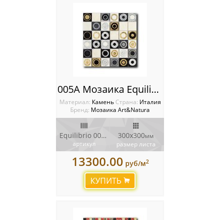
005A Мозаика Equilibrio
Материал:
Камень
Cтрана:
Италия
Бренд:
Мозаика Art&Natura
Equilibrio 005A
300x300
мм
артикул
размер листа
13300.00
2
руб/м
КУПИТЬ