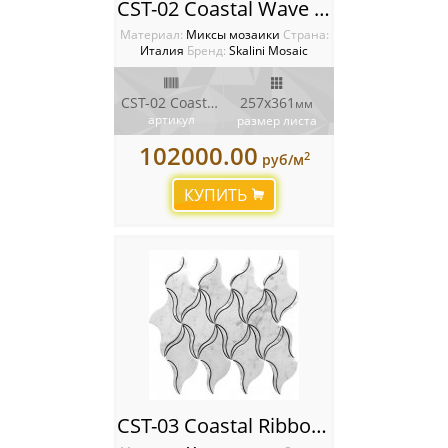
CST-02 Coastal Wave Мозаика Artistic Stone Coastal
Материал:
Миксы мозаики
Cтрана:
Италия
Бренд:
Skalini Mosaic
CST-02 Coastal Wave
257x361
мм
артикул
размер листа
102000.00
2
руб/м
КУПИТЬ
CST-03 Coastal Ribbon Мозаика Artistic Stone Coastal