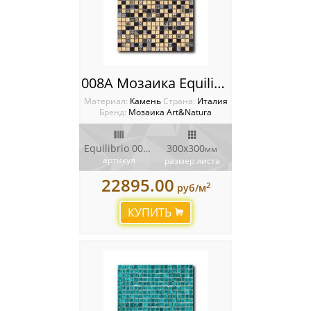
008A Мозаика Equilibrio
Материал:
Камень
Cтрана:
Италия
Бренд:
Мозаика Art&Natura
Equilibrio 008A
300x300
мм
артикул
размер листа
22895.00
2
руб/м
КУПИТЬ