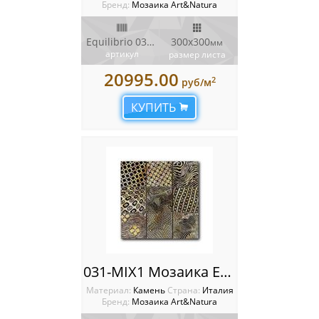
Бренд:
Мозаика Art&Natura
Equilibrio 030-MIX1
300x300
мм
артикул
размер листа
20995.00
2
руб/м
КУПИТЬ
031-MIX1 Мозаика Equilibrio
Материал:
Камень
Cтрана:
Италия
Бренд:
Мозаика Art&Natura