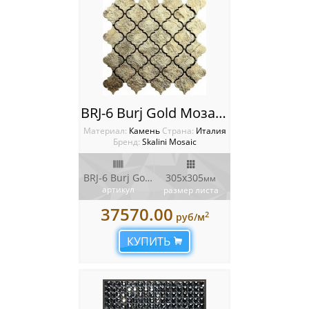
BRJ-6 Burj Gold Мозаика Artistic Stone Burj
Материал:
Камень
Cтрана:
Италия
Бренд:
Skalini Mosaic
BRJ-6 Burj Gold
305x305
мм
артикул
размер листа
37570.00
2
руб/м
КУПИТЬ