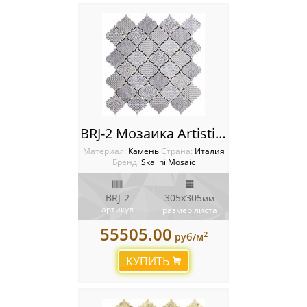
BRJ-2 Мозаика Artistic Stone Burj
Материал:
Камень
Cтрана:
Италия
Бренд:
Skalini Mosaic
BRJ-2
305x305
мм
артикул
размер листа
55505.00
2
руб/м
КУПИТЬ