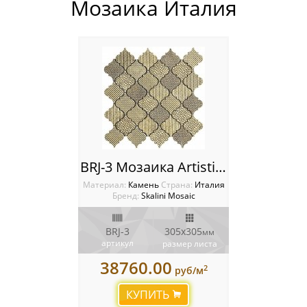
Мозаика Италия
Россия
BRJ-3 Мозаика Artistic Stone Burj
Материал:
Камень
Cтрана:
Италия
Бренд:
Skalini Mosaic
BRJ-3
305x305
мм
артикул
размер листа
38760.00
2
руб/м
КУПИТЬ