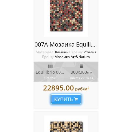
007A Мозаика Equilibrio
Материал:
Камень
Cтрана:
Италия
Бренд:
Мозаика Art&Natura
Equilibrio 007A
300x300
мм
артикул
размер листа
22895.00
2
руб/м
КУПИТЬ