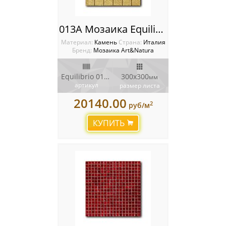
013A Мозаика Equilibrio
Материал:
Камень
Cтрана:
Италия
Бренд:
Мозаика Art&Natura
Equilibrio 013A
300x300
мм
артикул
размер листа
20140.00
2
руб/м
КУПИТЬ