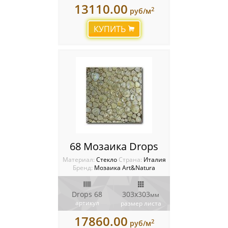
13110.00
2
руб/м
КУПИТЬ
68 Мозаика Drops
Материал:
Стекло
Cтрана:
Италия
Бренд:
Мозаика Art&Natura
Drops 68
303x303
мм
артикул
размер листа
17860.00
2
руб/м