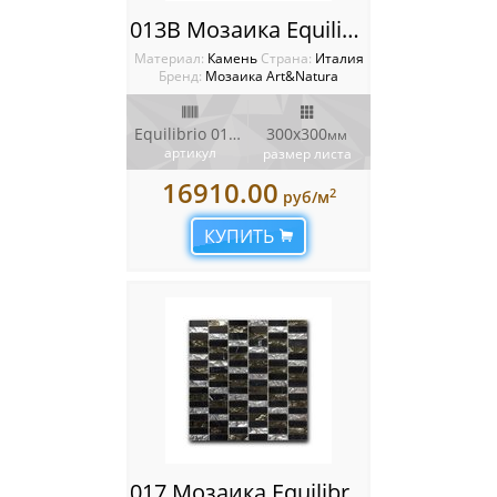
013B Мозаика Equilibrio
Материал:
Камень
Cтрана:
Италия
Бренд:
Мозаика Art&Natura
Equilibrio 013B
300x300
мм
артикул
размер листа
16910.00
2
руб/м
КУПИТЬ
017 Мозаика Equilibrio