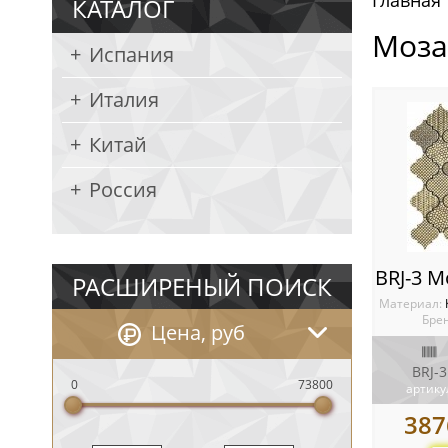
Главная
КАТАЛОГ
Моза
Испания
Италия
Китай
Россия
РАСШИРЕНЫЙ ПОИСК
Материал:
Брен
Цена, руб
BRJ-3
0
73800
артику
387