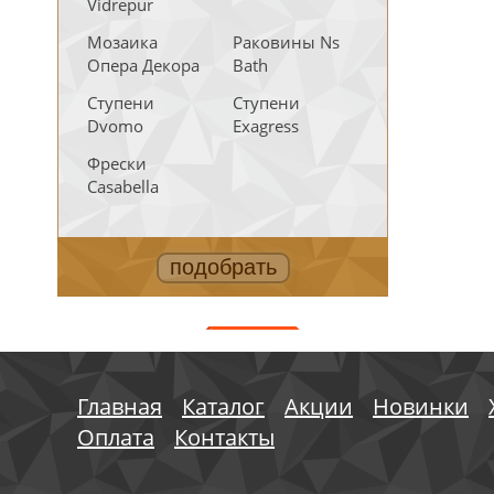
Vidrepur
Мозаика
Раковины Ns
Опера Декора
Bath
Ступени
Ступени
Dvomo
Exagress
Фрески
Casabella
АКЦИИ
Главная
Каталог
Акции
Новинки
Оплата
Контакты