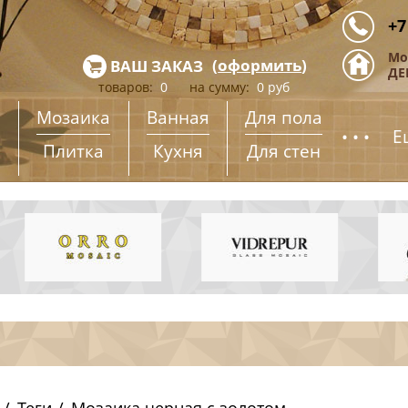
+7
Мо
(
оформить
)
ВАШ ЗАКАЗ
ДЕ
товаров:
0
на сумму:
0
руб
Мозаика
Ванная
Для пола
...
Е
Плитка
Кухня
Для стен