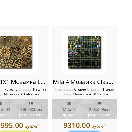
030-MIX1 Мозаика Equilibrio
Mila 4 Мозаика Classic glass
ал:
Камень
Cтрана:
Италия
Материал:
Стекло
Cтрана:
Италия
д:
Мозаика Art&Natura
Бренд:
Мозаика Art&Natura
Equilibrio 030-MIX1
300x300
Mila 4
295x295
мм
мм
икул
артикул
размер листа
размер листа
0995.00
9310.00
2
2
руб/м
руб/м