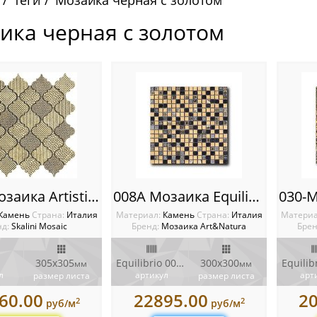
Теги
Мозаика черная с золотом
ика черная с золотом
BRJ-3 Мозаика Artistic Stone Burj
008A Мозаика Equilibrio
Камень
Cтрана:
Италия
Материал:
Камень
Cтрана:
Италия
Матери
д:
Skalini Mosaic
Бренд:
Мозаика Art&Natura
Брен
305x305
Equilibrio 008A
300x300
мм
мм
л
артикул
арт
размер листа
размер листа
60.00
22895.00
2
2
2
руб/м
руб/м