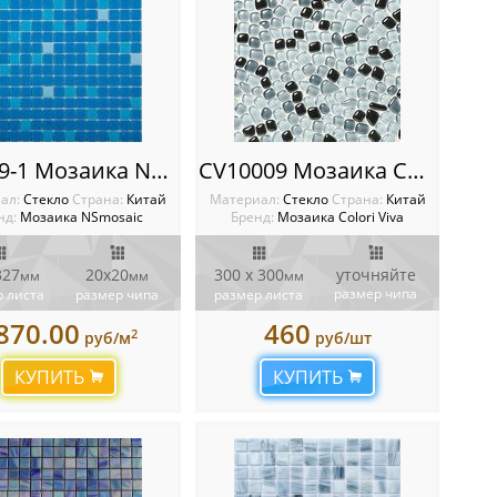
COV09-1 Мозаика NSmosaic
CV10009 Мозаика Colori Viva Crystal
ал:
Стекло
Cтрана:
Китай
Материал:
Стекло
Cтрана:
Китай
нд:
Мозаика NSmosaic
Бренд:
Мозаика Colori Viva
327
20х20
300 x 300
уточняйте
мм
мм
мм
размер чипа
 листа
размер чипа
размер листа
870.00
460
2
руб/м
руб/шт
КУПИТЬ
КУПИТЬ