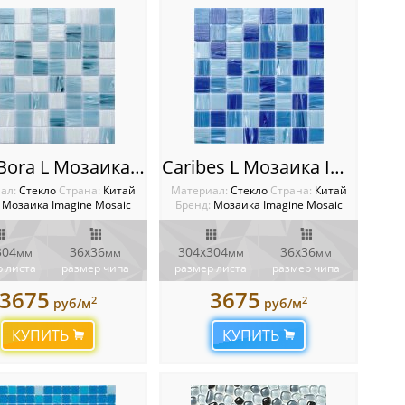
Bora Bora L Мозаика Imagine
Caribes L Мозаика Imagine
ал:
Стекло
Cтрана:
Китай
Материал:
Стекло
Cтрана:
Китай
Мозаика Imagine Mosaic
Бренд:
Мозаика Imagine Mosaic
304
36х36
304х304
36х36
мм
мм
мм
мм
 листа
размер чипа
размер листа
размер чипа
3675
3675
2
2
руб/м
руб/м
КУПИТЬ
КУПИТЬ