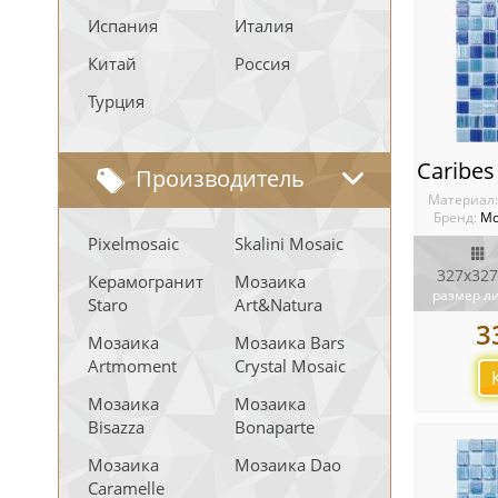
Испания
Италия
Китай
Россия
Турция
Производитель
Материал
Бренд:
Мо
Pixelmosaic
Skalini Mosaic
327x327
Керамогранит
Мозаика
размер л
Staro
Art&Natura
3
Мозаика
Мозаика Bars
Artmoment
Crystal Mosaic
Мозаика
Мозаика
Bisazza
Bonaparte
Мозаика
Мозаика Dao
Caramelle