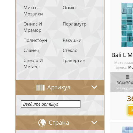
Миксы
Оникс
Мозаики
Оникс И
Перламутр
Мрамор
Полистоун
Ракушки
Сланец
Стекло
Стекло И
Травертин
Материал
Металл
Бренд:
Мо
304х304
Артикул
размер л
3
Страна