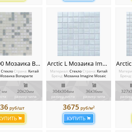
Aqua 400 Мозаика Bonaparte
Arctic L Мозаика Imagine
:
Стекло
Cтрана:
Китай
Материал:
Стекло
Cтрана:
Китай
Матери
Мозаика Bonaparte
Бренд:
Мозаика Imagine Mosaic
Бренд:
7
20х20
304х304
36х36
327x
мм
мм
мм
мм
иста
размер чипа
размер листа
размер чипа
размер
36
3675
2
руб/шт
руб/м
КУПИТЬ
КУПИТЬ