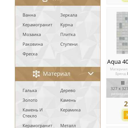
Ванна
Зеркала
Керамогранит
Курна
Мозаика
Плитка
Раковина
Ступени
Фреска
Материал
Материал
Бренд:
327 x 32
Галька
Дерево
размер л
Золото
Камень
2
Камень И
Керамика
Стекло
Керамогранит
Металл