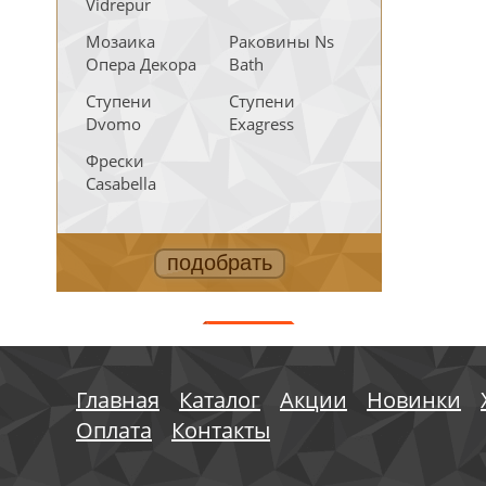
Vidrepur
Мозаика
Раковины Ns
Опера Декора
Bath
Ступени
Ступени
Dvomo
Exagress
Фрески
Casabella
АКЦИИ
Главная
Каталог
Акции
Новинки
Оплата
Контакты