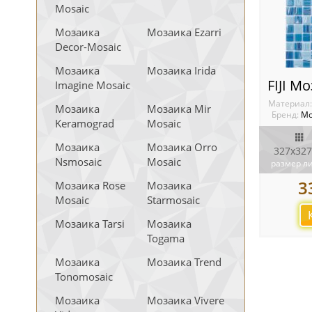
Mosaic
Мозаика
Мозаика Ezarri
Decor-Mosaic
Мозаика
Мозаика Irida
FIJI М
Imagine Mosaic
Материал
Мозаика
Мозаика Mir
Бренд:
Мо
Keramograd
Mosaic
Мозаика
Мозаика Orro
327x327
Nsmosaic
Mosaic
размер л
3
Мозаика Rose
Мозаика
Mosaic
Starmosaic
Мозаика Tarsi
Мозаика
Togama
Мозаика
Мозаика Trend
Tonomosaic
Мозаика
Мозаика Vivere