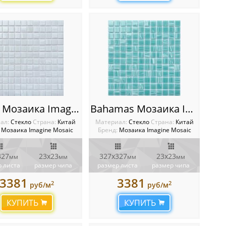
Arctic Мозаика Imagine
Bahamas Мозаика Imagine
ал:
Стекло
Cтрана:
Китай
Материал:
Стекло
Cтрана:
Китай
Мозаика Imagine Mosaic
Бренд:
Мозаика Imagine Mosaic
327
23x23
327х327
23х23
мм
мм
мм
мм
 листа
размер чипа
размер листа
размер чипа
3381
3381
2
2
руб/м
руб/м
КУПИТЬ
КУПИТЬ