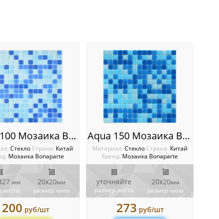
Aqua 100 Мозаика Bonaparte
Aqua 150 Мозаика Bonaparte сетка
ал:
Стекло
Cтрана:
Китай
Материал:
Стекло
Cтрана:
Китай
нд:
Мозаика Bonaparte
Бренд:
Мозаика Bonaparte
 327
20х20
уточняйте
20х20
мм
мм
мм
размер листа
 листа
размер чипа
размер чипа
200
273
руб/шт
руб/шт