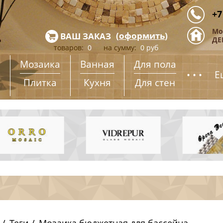
+7
Мо
(
оформить
)
ВАШ ЗАКАЗ
ДЕ
товаров:
0
на сумму:
0
руб
Мозаика
Ванная
Для пола
...
Е
Плитка
Кухня
Для стен