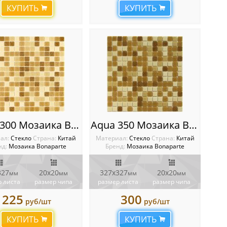
КУПИТЬ
КУПИТЬ
Aqua 300 Мозаика Bonaparte бумага
Aqua 350 Мозаика Bonaparte сетка
ал:
Стекло
Cтрана:
Китай
Материал:
Стекло
Cтрана:
Китай
нд:
Мозаика Bonaparte
Бренд:
Мозаика Bonaparte
327
20х20
327х327
20х20
мм
мм
мм
мм
 листа
размер чипа
размер листа
размер чипа
225
300
руб/шт
руб/шт
КУПИТЬ
КУПИТЬ