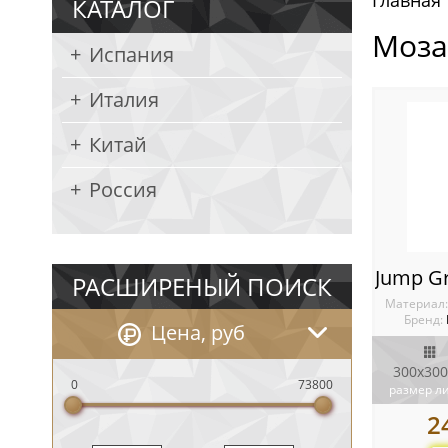
Главная
КАТАЛОГ
Моза
Испания
Италия
Китай
Россия
РАСШИРЕНЫЙ ПОИСК
Материал
Бренд:
Цена, руб
300х300
0
73800
размер л
2