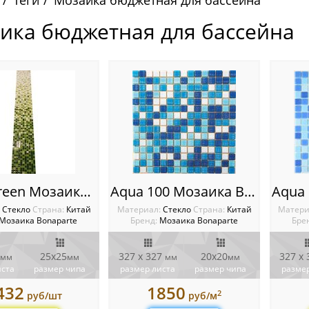
Теги
Мозаика бюджетная для бассейна
ика бюджетная для бассейна
Jump Green Мозаика Bonaparte (Китай)
Aqua 100 Мозаика Bonaparte
:
Стекло
Cтрана:
Китай
Материал:
Стекло
Cтрана:
Китай
Матери
Мозаика Bonaparte
Бренд:
Мозаика Bonaparte
Бре
25х25
327 x 327
20х20
327 x
мм
мм
мм
мм
иста
размер чипа
размер листа
размер чипа
размер
432
1850
2
руб/шт
руб/м