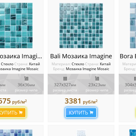
Bali L Мозаика Imagine
Bali Мозаика Imagine
:
Стекло
Cтрана:
Китай
Материал:
Стекло
Cтрана:
Китай
Матери
заика Imagine Mosaic
Бренд:
Мозаика Imagine Mosaic
Бренд:
36х36
327х327
23х23
304х
мм
мм
мм
мм
иста
размер чипа
размер листа
размер чипа
размер
675
3381
2
2
руб/м
руб/м
КУПИТЬ
КУПИТЬ