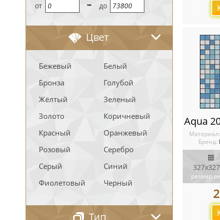
-
oт
до
Цвет
Бежевый
Белый
Бронза
Голубой
Жёлтый
Зеленый
Золото
Коричневый
Красный
Оранжевый
Материал
Бренд:
Розовый
Серебро
Серый
Синий
327х327
размер л
Фиолетовый
Черный
2
Тип