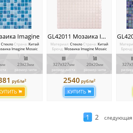
озаика Imagine
GL42011 Мозаика Imagine
:
Стекло
Cтрана:
Китай
Материал:
Стекло
Cтрана:
Китай
Матери
заика Imagine Mosaic
Бренд:
Мозаика Imagine Mosaic
Бренд:
23x23
327х327
20х20
327х
мм
мм
мм
мм
иста
размер чипа
размер листа
размер чипа
размер
381
2540
2
2
руб/м
руб/м
КУПИТЬ
КУПИТЬ
1
2
следующая