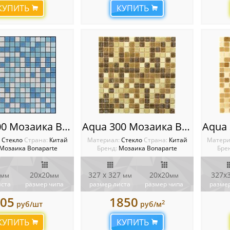
КУПИТЬ
КУПИТЬ
Aqua 200 Мозаика Bonaparte бумага
Aqua 300 Мозаика Bonaparte
:
Стекло
Cтрана:
Китай
Материал:
Стекло
Cтрана:
Китай
Матери
Мозаика Bonaparte
Бренд:
Мозаика Bonaparte
Бре
20х20
327 x 327
20х20
327х
мм
мм
мм
мм
иста
размер чипа
размер листа
размер чипа
размер
05
1850
2
руб/шт
руб/м
КУПИТЬ
КУПИТЬ