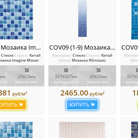
Caribes Мозаика Imagine
COV09 (1-9) Мозаика NSmosaic
:
Стекло
Cтрана:
Китай
Материал:
Стекло
Cтрана:
Китай
Матери
заика Imagine Mosaic
Бренд:
Мозаика NSmosaic
Бре
23x23
327x327
20х20
327x
мм
мм
мм
мм
иста
размер чипа
размер листа
размер чипа
размер
381
2465.00
1
2
2
руб/м
руб/м
КУПИТЬ
КУПИТЬ