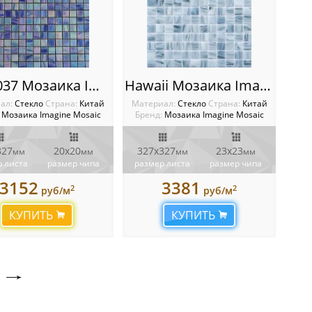
GL42037 Мозаика Imagine
Hawaii Мозаика Imagine
ал:
Стекло
Cтрана:
Китай
Материал:
Стекло
Cтрана:
Китай
Мозаика Imagine Mosaic
Бренд:
Мозаика Imagine Mosaic
327
20х20
327x327
23x23
мм
мм
мм
мм
 листа
размер чипа
размер листа
размер чипа
3152
3381
2
2
руб/м
руб/м
КУПИТЬ
КУПИТЬ