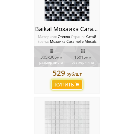
Baikal Мозаика Caramelle mosaic
Материал:
Стекло
Cтрана:
Китай
Бренд:
Мозаика Caramelle Mosaic
305х305
15x15
мм
мм
размер листа
размер чипа
529
руб/шт
КУПИТЬ