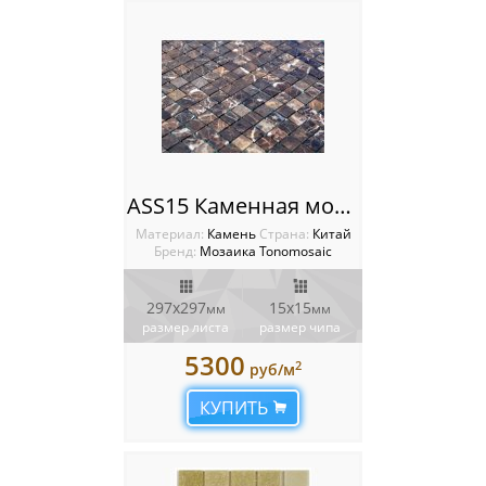
ASS15 Каменная мозаика Tonomosaic
Материал:
Камень
Cтрана:
Китай
Бренд:
Мозаика Tonomosaic
297х297
15х15
мм
мм
размер листа
размер чипа
5300
2
руб/м
КУПИТЬ