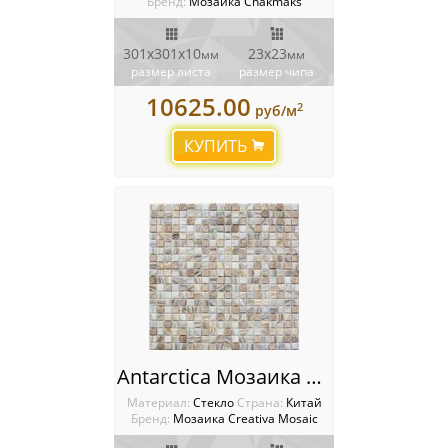
Бренд:
Мозаика Chakmaks
301х301х10
23х23
мм
мм
размер листа
размер чипа
10625.00
2
руб/м
КУПИТЬ
Antarctica Мозаика Creativa mosaic Amber
Материал:
Стекло
Cтрана:
Китай
Бренд:
Мозаика Creativa Mosaic