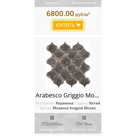
артикул
размер листа
6800.00
2
руб/м
КУПИТЬ
Arabesco Griggio Мозаика Imagine
Материал:
Керамика
Cтрана:
Китай
Бренд:
Мозаика Imagine Mosaic
255x245
70x78
мм
мм
размер листа
размер чипа