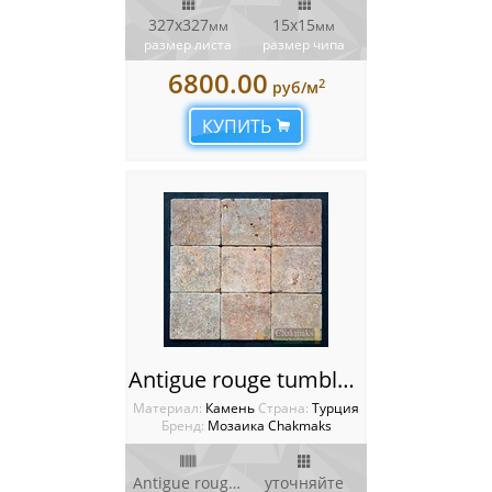
327х327
15х15
мм
мм
размер листа
размер чипа
6800.00
2
руб/м
КУПИТЬ
Antigue rouge tumbled Мозаика Chakmaks
Материал:
Камень
Cтрана:
Турция
Бренд:
Мозаика Chakmaks
Antigue rouge tumblet
уточняйте