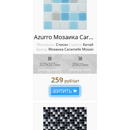
Azurro Мозаика Caramelle mosaic Sabbia
Материал:
Стекло
Cтрана:
Китай
Бренд:
Мозаика Caramelle Mosaic
327х327
20х20
мм
мм
размер листа
размер чипа
259
руб/шт
КУПИТЬ