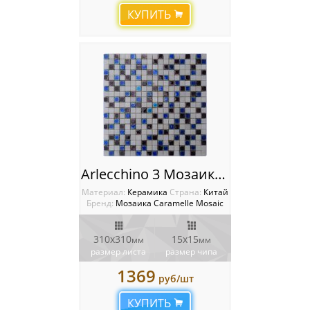
КУПИТЬ
Arlecchino 3 Мозаика Caramelle mosaic
Материал:
Керамика
Cтрана:
Китай
Бренд:
Мозаика Caramelle Mosaic
310х310
15x15
мм
мм
размер листа
размер чипа
1369
руб/шт
КУПИТЬ