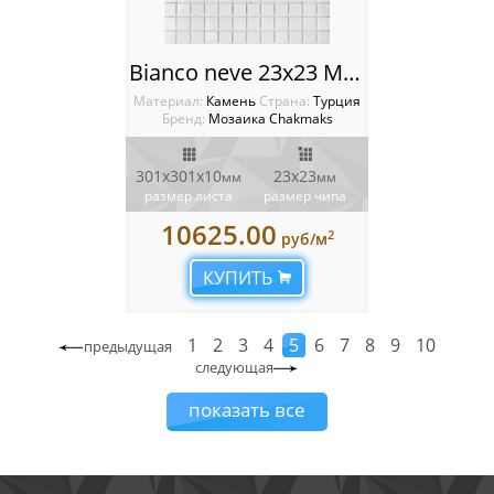
Bianco neve 23x23 Мозаика Chakmaks
Материал:
Камень
Cтрана:
Турция
Бренд:
Мозаика Chakmaks
301х301х10
23х23
мм
мм
размер листа
размер чипа
10625.00
2
руб/м
КУПИТЬ
1
2
3
4
5
6
7
8
9
10
предыдущая
следующая
показать все