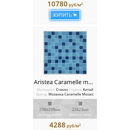
10780
2
руб/м
КУПИТЬ
Aristea Caramelle mosaic
Материал:
Стекло
Cтрана:
Китай
Бренд:
Мозаика Caramelle Mosaic
298х298
23х23
мм
мм
размер листа
размер чипа
4288
2
руб/м