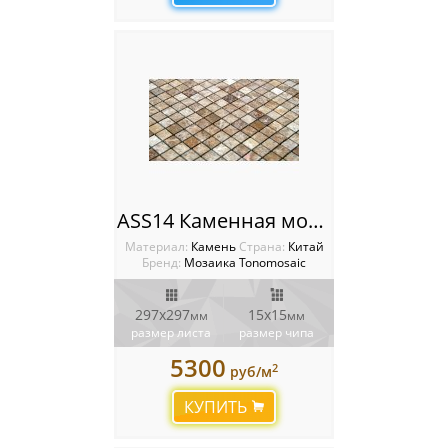
ASS14 Каменная мозаика Tonomosaic
Материал:
Камень
Cтрана:
Китай
Бренд:
Мозаика Tonomosaic
297х297
15х15
мм
мм
размер листа
размер чипа
5300
2
руб/м
КУПИТЬ