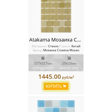
Atakama Мозаика Creativa Mosaic
Материал:
Стекло
Cтрана:
Китай
Бренд:
Мозаика Creativa Mosaic
327х327
20х20
мм
мм
размер листа
размер чипа
1445.00
2
руб/м
КУПИТЬ