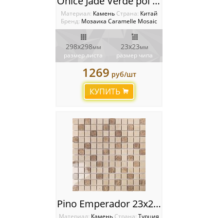
Onice Jade Verde pol Мозаика Caramelle mosaic Pietrine
Материал:
Камень
Cтрана:
Китай
Бренд:
Мозаика Caramelle Mosaic
298x298
23x23
мм
мм
размер листа
размер чипа
1269
руб/шт
КУПИТЬ
Pino Emperador 23x23 Мозаика Chakmaks
Материал:
Камень
Cтрана:
Турция