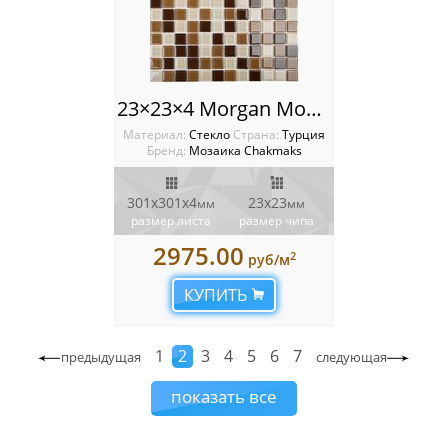
23×23×4 Morgan Мозаика Chakmaks
Материал:
Стекло
Cтрана:
Турция
Бренд:
Мозаика Chakmaks
301х301х4
23х23
мм
мм
размер листа
размер чипа
2975.00
2
руб/м
КУПИТЬ
1
2
3
4
5
6
7
предыдущая
следующая
показать все