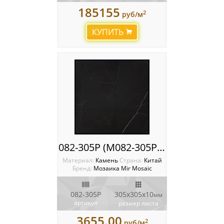
185155
2
руб/м
КУПИТЬ
082-305P (M082-305P; M08A-305P)
Материал:
Камень
Cтрана:
Китай
Бренд:
Мозаика Mir Mosaic
082-305P
305x305х10
мм
артикул
размер листа
3655.00
2
руб/м