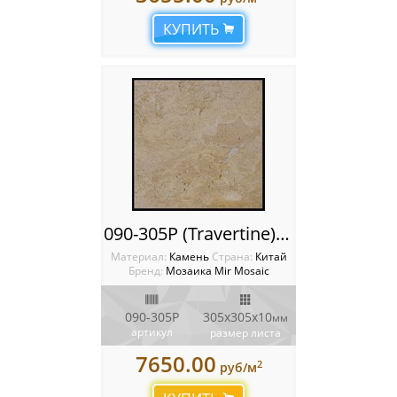
КУПИТЬ
090-305P (Travertine) (M090-305P)
Материал:
Камень
Cтрана:
Китай
Бренд:
Мозаика Mir Mosaic
090-305P
305x305х10
мм
артикул
размер листа
7650.00
2
руб/м