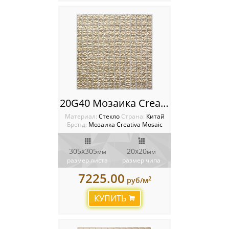
20G40 Мозаика Creativa mosaic Mirrore 20х20
Материал:
Стекло
Cтрана:
Китай
Бренд:
Мозаика Creativa Mosaic
305х305
20х20
мм
мм
размер листа
размер чипа
7225.00
2
руб/м
КУПИТЬ