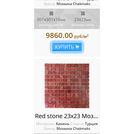
Бренд:
Мозаика Chakmaks
301х301х10
23х23
мм
мм
размер листа
размер чипа
9860.00
2
руб/м
КУПИТЬ
Red stone 23х23 Мозаика Chakmaks
Материал:
Камень
Cтрана:
Турция
Бренд:
Мозаика Chakmaks