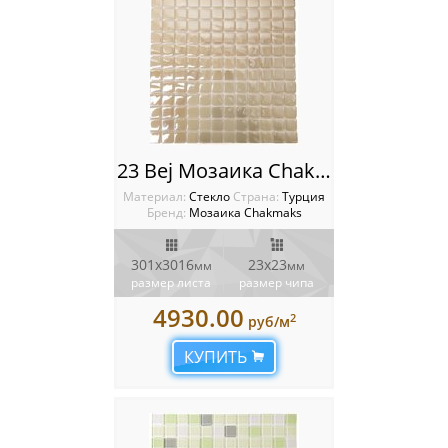
23 Bej Мозаика Chakmaks
Материал:
Стекло
Cтрана:
Турция
Бренд:
Мозаика Chakmaks
301х3016
23х23
мм
мм
размер листа
размер чипа
4930.00
2
руб/м
КУПИТЬ