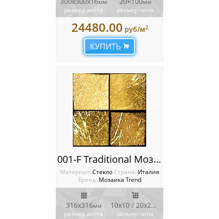
300x300х16
20×100
мм
мм
размер листа
размер чипа
24480.00
2
руб/м
КУПИТЬ
001-F Traditional Мозаика Trend Aureo
Материал:
Стекло
Cтрана:
Италия
Бренд:
Мозаика Trend
316х316
10х10 / 20х20
мм
мм
размер листа
размер чипа