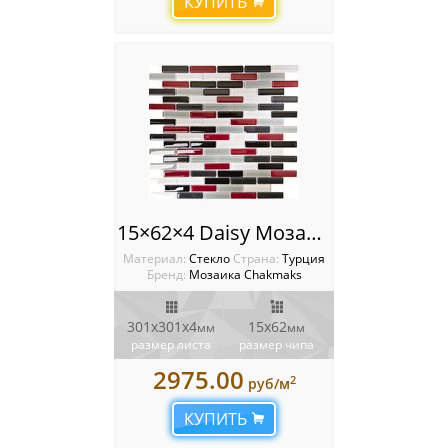
КУПИТЬ
15×62×4 Daisy Мозаика Chakmaks
Материал:
Стекло
Cтрана:
Турция
Бренд:
Мозаика Chakmaks
301х301х4
15х62
мм
мм
размер листа
размер чипа
2975.00
2
руб/м
КУПИТЬ