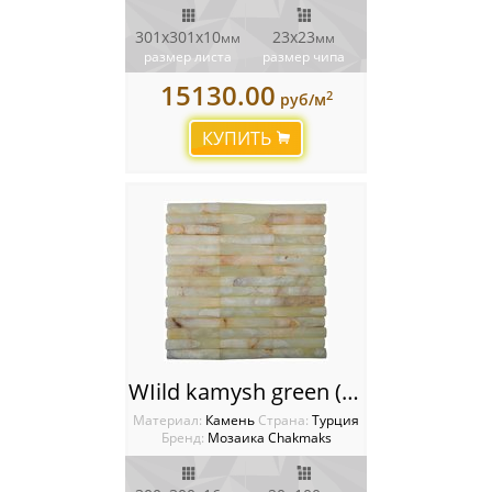
301х301х10
23х23
мм
мм
размер листа
размер чипа
15130.00
2
руб/м
КУПИТЬ
WIild kamysh green (Оникс) Мозаика Chakmaks
Материал:
Камень
Cтрана:
Турция
Бренд:
Мозаика Chakmaks