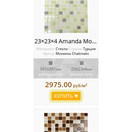
23×23×4 Amanda Мозаика Chakmaks
Материал:
Стекло
Cтрана:
Турция
Бренд:
Мозаика Chakmaks
301х301
23х23х4
мм
мм
размер листа
размер чипа
2975.00
2
руб/м
КУПИТЬ