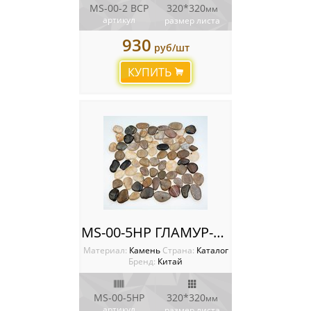
MS-00-2 BCP
320*320
мм
артикул
размер листа
930
руб/шт
КУПИТЬ
MS-00-5HP ГЛАМУР-ГЛЯНЕЦ
Материал:
Камень
Cтрана:
Каталог
Бренд:
Китай
MS-00-5HP
320*320
мм
артикул
размер листа