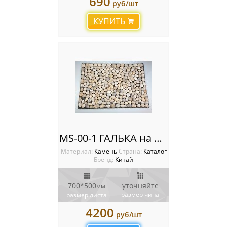
690
руб/шт
КУПИТЬ
MS-00-1 ГАЛЬКА на РЕЗИНЕ бело-серый
Материал:
Камень
Cтрана:
Каталог
Бренд:
Китай
700*500
уточняйте
мм
размер чипа
размер листа
4200
руб/шт