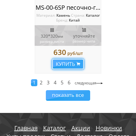
MS-00-6SP песочно-глянцевая ГАЛЬКА крупная
Материал:
Камень
Cтрана:
Каталог
Бренд:
Китай
320*320
уточняйте
мм
размер чипа
размер листа
630
руб/шт
КУПИТЬ
1
2
3
4
5
6
следующая
показать все
Главная
Каталог
Акции
Новинки