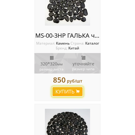
MS-00-3HP ГАЛЬКА черный
Материал:
Камень
Cтрана:
Каталог
Бренд:
Китай
320*320
уточняйте
мм
размер чипа
размер листа
850
руб/шт
КУПИТЬ