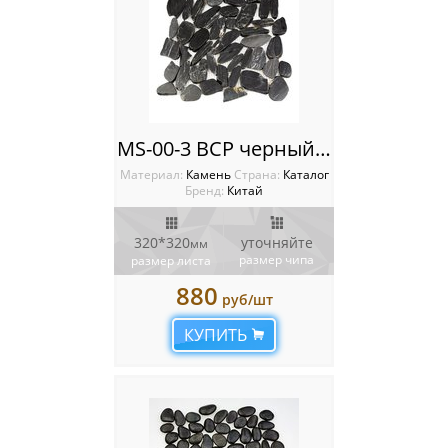
MS-00-3 BCP черный ГАЛЬКА овал
Материал:
Камень
Cтрана:
Каталог
Бренд:
Китай
320*320
уточняйте
мм
размер чипа
размер листа
880
руб/шт
КУПИТЬ