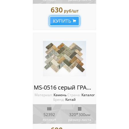
630
руб/шт
КУПИТЬ
MS-0516 серый ГРАНИТ кирпич-ёлочка серый
Материал:
Камень
Cтрана:
Каталог
Бренд:
Китай
52392
320*300
мм
артикул
размер листа