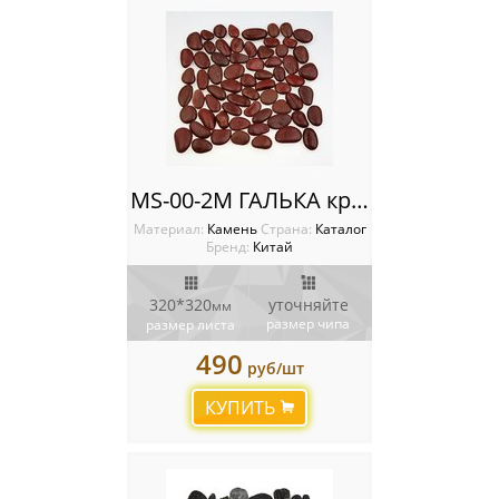
MS-00-2М ГАЛЬКА красная
Материал:
Камень
Cтрана:
Каталог
Бренд:
Китай
320*320
уточняйте
мм
размер чипа
размер листа
490
руб/шт
КУПИТЬ