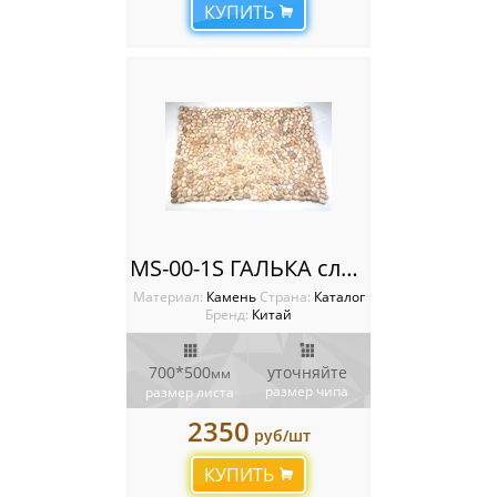
КУПИТЬ
MS-00-1S ГАЛЬКА слоновая кость
Материал:
Камень
Cтрана:
Каталог
Бренд:
Китай
700*500
уточняйте
мм
размер чипа
размер листа
2350
руб/шт
КУПИТЬ