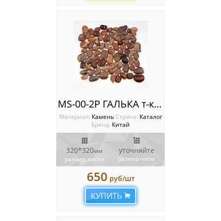
MS-00-2P ГАЛЬКА т-коричневый
Материал:
Камень
Cтрана:
Каталог
Бренд:
Китай
320*320
уточняйте
мм
размер чипа
размер листа
650
руб/шт
КУПИТЬ