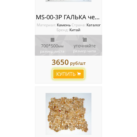
MS-00-3P ГАЛЬКА черная
Материал:
Камень
Cтрана:
Каталог
Бренд:
Китай
700*500
уточняйте
мм
размер чипа
размер листа
3650
руб/шт
КУПИТЬ