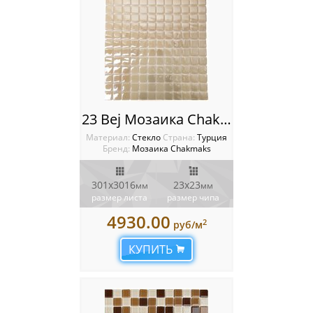
23 Bej Мозаика Chakmaks
Материал:
Стекло
Cтрана:
Турция
Бренд:
Мозаика Chakmaks
301х3016
23х23
мм
мм
размер листа
размер чипа
4930.00
2
руб/м
КУПИТЬ