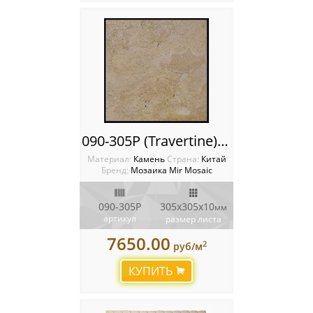
090-305P (Travertine) (M090-305P)
Материал:
Камень
Cтрана:
Китай
Бренд:
Мозаика Mir Mosaic
090-305P
305x305х10
мм
артикул
размер листа
7650.00
2
руб/м
КУПИТЬ