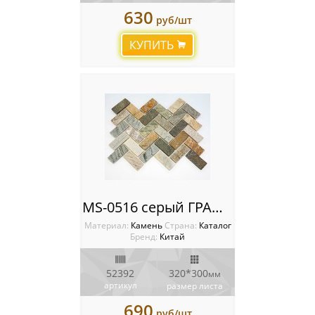
630
руб/шт
КУПИТЬ
MS-0516 серый ГРАНИТ кирпич-ёлочка серый
Материал:
Камень
Cтрана:
Каталог
Бренд:
Китай
52392
320*300
мм
артикул
размер листа
690
руб/шт