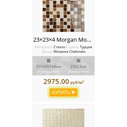
23×23×4 Morgan Мозаика Chakmaks
Материал:
Стекло
Cтрана:
Турция
Бренд:
Мозаика Chakmaks
301х301х4
23х23
мм
мм
размер листа
размер чипа
2975.00
2
руб/м
КУПИТЬ