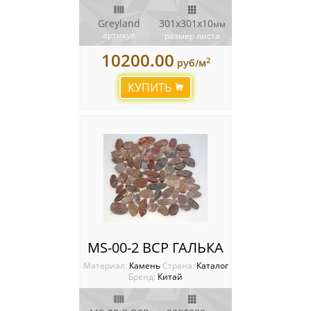
Greyland
301х301х10
мм
артикул
размер листа
10200.00
2
руб/м
КУПИТЬ
MS-00-2 BCP ГАЛЬКА
Материал:
Камень
Cтрана:
Каталог
Бренд:
Китай