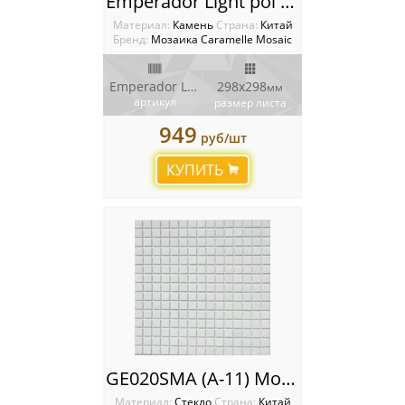
Emperador Light pol Мозаика Caramelle mosaica Pietrine
Материал:
Камень
Cтрана:
Китай
Бренд:
Мозаика Caramelle Mosaic
Emperador Light pol 23х23
298х298
мм
артикул
размер листа
949
руб/шт
КУПИТЬ
GE020SMA (A-11) Мозаика Primacolore (Примаколоре)
Материал:
Стекло
Cтрана:
Китай