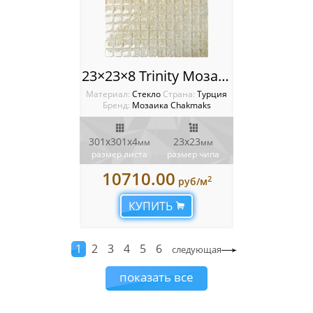
23×23×8 Trinity Мозаика Chakmaks
Материал:
Стекло
Cтрана:
Турция
Бренд:
Мозаика Chakmaks
301х301х4
23х23
мм
мм
размер листа
размер чипа
10710.00
2
руб/м
КУПИТЬ
1
2
3
4
5
6
следующая
показать все