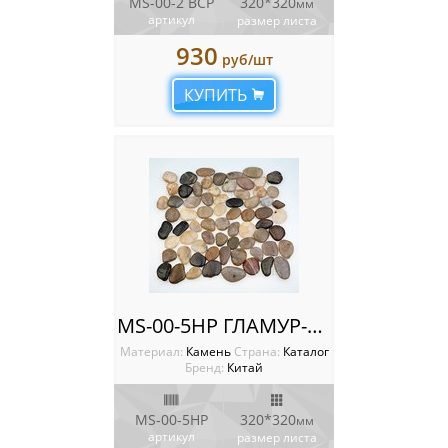
MS-00-2 BCP
320*320
мм
артикул
размер листа
930
руб/шт
КУПИТЬ
MS-00-5HP ГЛАМУР-ГЛЯНЕЦ
Материал:
Камень
Cтрана:
Каталог
Бренд:
Китай
MS-00-5HP
320*320
мм
артикул
размер листа