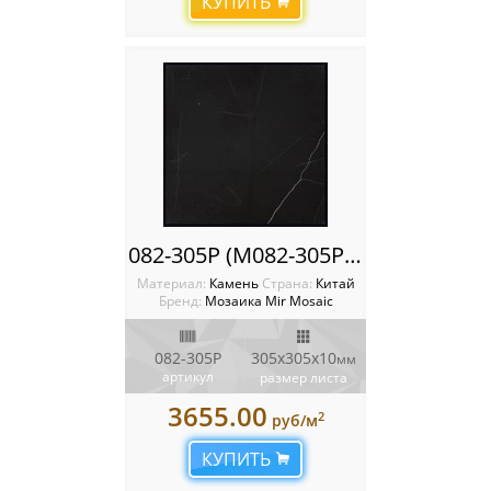
КУПИТЬ
082-305P (M082-305P; M08A-305P)
Материал:
Камень
Cтрана:
Китай
Бренд:
Мозаика Mir Mosaic
082-305P
305x305х10
мм
артикул
размер листа
3655.00
2
руб/м
КУПИТЬ