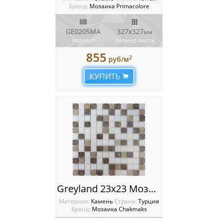
Бренд:
Мозаика Primacolore
GE020SMA
327x327
мм
артикул
размер листа
855
2
руб/м
КУПИТЬ
Greyland 23x23 Мозаика Chakmaks
Материал:
Камень
Cтрана:
Турция
Бренд:
Мозаика Chakmaks