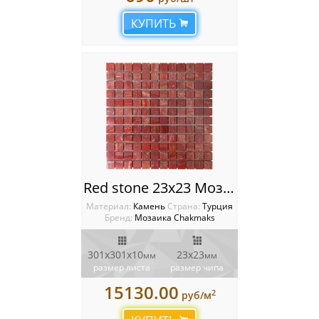
КУПИТЬ
Red stone 23х23 Мозаика Chakmaks
Материал:
Камень
Cтрана:
Турция
Бренд:
Мозаика Chakmaks
301х301х10
23х23
мм
мм
размер листа
размер чипа
15130.00
2
руб/м