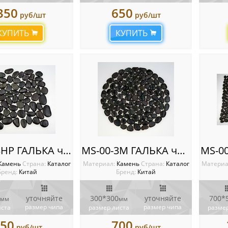
350
650
руб/шт
руб/шт
КУПИТЬ
КУПИТЬ
MS-00-3HP ГАЛЬКА черный
MS-00-3M ГАЛЬКА черный на КРУГЕ
Камень
Cтрана:
Каталог
Материал:
Камень
Cтрана:
Каталог
Материа
Бренд:
Китай
Бренд:
Китай
уточняйте
300*300
уточняйте
700*
мм
мм
размер чипа
размер чипа
иста
размер листа
размер
50
700
руб/шт
руб/шт