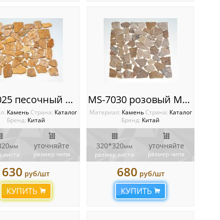
MS-7025 песочный МРАМОР квадрат
MS-7030 розовый МРАМОР квадрат
л:
Камень
Cтрана:
Каталог
Материал:
Камень
Cтрана:
Каталог
Бренд:
Китай
Бренд:
Китай
320
уточняйте
320*320
уточняйте
мм
мм
размер чипа
размер чипа
 листа
размер листа
630
680
руб/шт
руб/шт
КУПИТЬ
КУПИТЬ