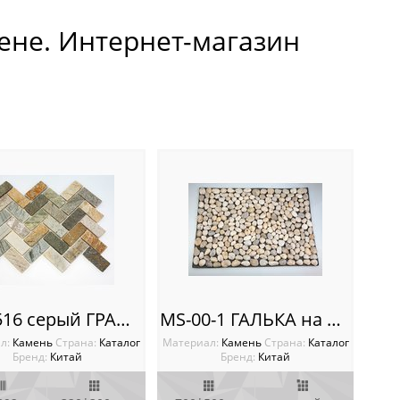
цене. Интернет-магазин
MS-0516 серый ГРАНИТ кирпич-ёлочка серый
MS-00-1 ГАЛЬКА на РЕЗИНЕ бело-серый
л:
Камень
Cтрана:
Каталог
Материал:
Камень
Cтрана:
Каталог
Бренд:
Китай
Бренд:
Китай