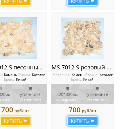
КУПИТЬ
КУПИТЬ
MS-7012-S песочный Оникс треугольник
MS-7012-S розовый МРАМОР треугольник
л:
Камень
Cтрана:
Каталог
Материал:
Камень
Cтрана:
Каталог
Бренд:
Китай
Бренд:
Китай
320
уточняйте
320*320
уточняйте
мм
мм
размер чипа
размер чипа
 листа
размер листа
700
700
руб/шт
руб/шт
КУПИТЬ
КУПИТЬ