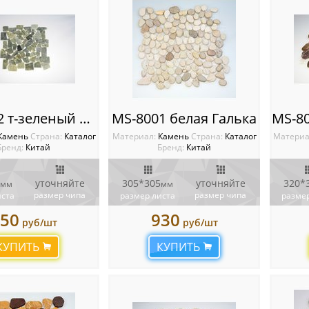
MS-7042 т-зеленый МРАМОР квадрат
MS-8001 белая Галька
Камень
Cтрана:
Каталог
Материал:
Камень
Cтрана:
Каталог
Материа
Бренд:
Китай
Бренд:
Китай
уточняйте
305*305
уточняйте
320*
мм
мм
размер чипа
размер чипа
иста
размер листа
размер
50
930
руб/шт
руб/шт
КУПИТЬ
КУПИТЬ