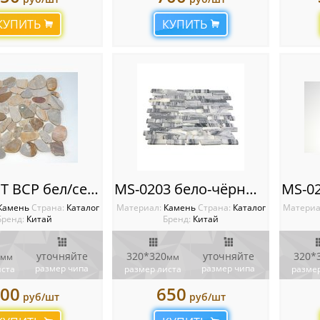
КУПИТЬ
КУПИТЬ
MS-00-ST BCP бел/сер/красный ГАЛЬКА овал
MS-0203 бело-чёрный МРАМОР ПРЕМИУМ
Камень
Cтрана:
Каталог
Материал:
Камень
Cтрана:
Каталог
Материа
Бренд:
Китай
Бренд:
Китай
уточняйте
320*320
уточняйте
320*
мм
мм
размер чипа
размер чипа
иста
размер листа
размер
00
650
руб/шт
руб/шт