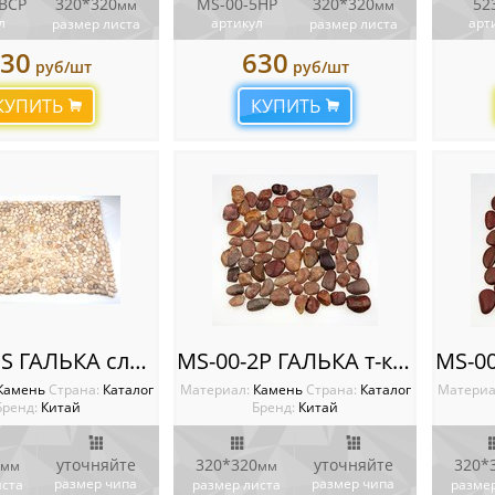
 BCP
320*320
MS-00-5HP
320*320
52
мм
мм
л
артикул
арт
размер листа
размер листа
30
630
руб/шт
руб/шт
КУПИТЬ
КУПИТЬ
MS-00-1S ГАЛЬКА слоновая кость
MS-00-2P ГАЛЬКА т-коричневый
Камень
Cтрана:
Каталог
Материал:
Камень
Cтрана:
Каталог
Материа
Бренд:
Китай
Бренд:
Китай
уточняйте
320*320
уточняйте
320*
мм
мм
размер чипа
размер чипа
иста
размер листа
размер