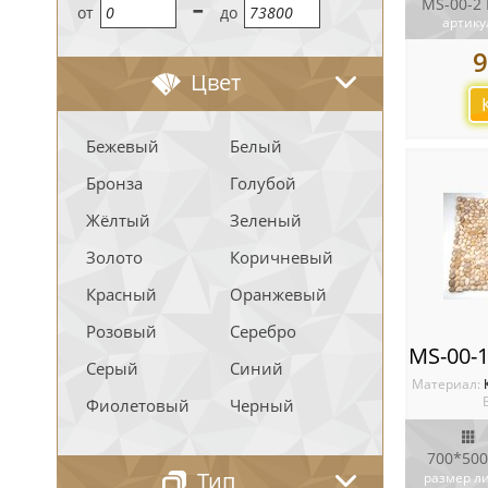
-
MS-00-2
oт
до
артику
9
Цвет
Бежевый
Белый
Бронза
Голубой
Жёлтый
Зеленый
Золото
Коричневый
Красный
Оранжевый
Розовый
Серебро
Серый
Синий
Материал:
Фиолетовый
Черный
700*500
Тип
размер л