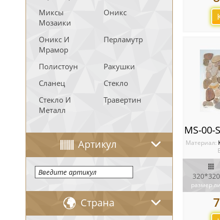
Миксы
Оникс
Мозаики
Оникс И
Перламутр
Мрамор
Полистоун
Ракушки
Сланец
Стекло
Стекло И
Травертин
Металл
Артикул
Материал:
320*320
размер л
7
Страна