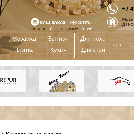
+7 4
Моск
(
оформить
)
ВАШ ЗАКАЗ
ДЕКОР
товаров:
0
на сумму:
0
руб
Мозаика
Ванная
Для пола
...
Е
Плитка
Кухня
Для стен