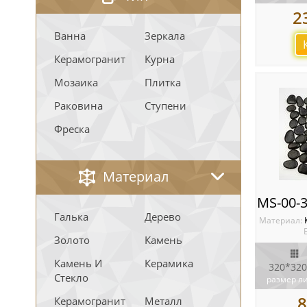
2
Ванна
Зеркала
Керамогранит
Курна
Мозаика
Плитка
Раковина
Ступени
Фреска
Материал
Галька
Дерево
Материал:
Золото
Камень
Камень И
Керамика
320*320
Стекло
размер л
8
Керамогранит
Металл