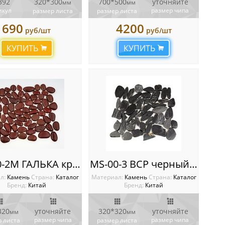
392
320*300
700*500
уточняйте
мм
мм
икул
размер чипа
размер листа
размер листа
690
4200
руб/шт
руб/шт
КУПИТЬ
КУПИТЬ
MS-00-2М ГАЛЬКА красная
MS-00-3 BCP черный ГАЛЬКА овал
л:
Камень
Cтрана:
Каталог
Материал:
Камень
Cтрана:
Каталог
Бренд:
Китай
Бренд:
Китай
320
уточняйте
320*320
уточняйте
мм
мм
размер чипа
размер чипа
 листа
размер листа