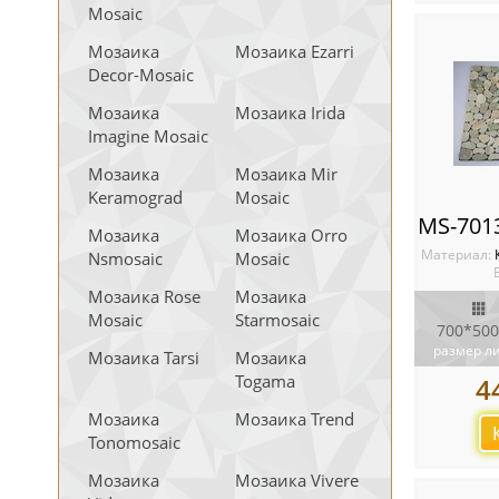
Mosaic
Мозаика
Мозаика Ezarri
Decor-Mosaic
Мозаика
Мозаика Irida
Imagine Mosaic
Мозаика
Мозаика Mir
Keramograd
Mosaic
Мозаика
Мозаика Orro
Материал:
Nsmosaic
Mosaic
Мозаика Rose
Мозаика
Mosaic
Starmosaic
700*500
размер л
Мозаика Tarsi
Мозаика
Togama
4
Мозаика
Мозаика Trend
Tonomosaic
Мозаика
Мозаика Vivere