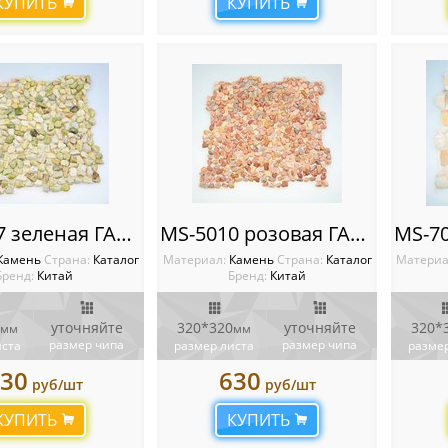
КУПИТЬ
КУПИТЬ
MS-5007 зеленая ГАЛЬКА крупная
MS-5010 розовая ГАЛЬКА крупная MS-5010 розовая
Камень
Cтрана:
Каталог
Материал:
Камень
Cтрана:
Каталог
Материа
Бренд:
Китай
Бренд:
Китай
уточняйте
320*320
уточняйте
320*
мм
мм
размер чипа
размер чипа
иста
размер листа
размер
30
630
руб/шт
руб/шт
КУПИТЬ
КУПИТЬ