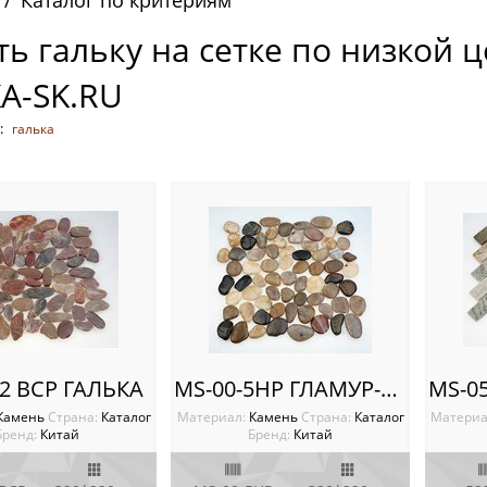
Каталог по критериям
ть гальку на сетке по низкой 
KA-SK.RU
:
галька
-2 BCP ГАЛЬКА
MS-00-5HP ГЛАМУР-ГЛЯНЕЦ
Камень
Cтрана:
Каталог
Материал:
Камень
Cтрана:
Каталог
Материа
Бренд:
Китай
Бренд:
Китай