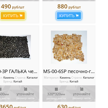
490
880
руб/шт
руб/шт
КУПИТЬ
КУПИТЬ
MS-00-3P ГАЛЬКА черная
MS-00-6SP песочно-глянцевая ГАЛЬКА крупная
л:
Камень
Cтрана:
Каталог
Материал:
Камень
Cтрана:
Каталог
Бренд:
Китай
Бренд:
Китай
500
уточняйте
320*320
уточняйте
мм
мм
размер чипа
размер чипа
 листа
размер листа
3650
630
руб/шт
руб/шт