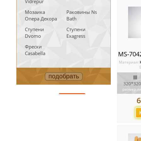
Vidrepur
Мозаика
Раковины Ns
Опера Декора
Bath
Ступени
Ступени
Dvomo
Exagress
Фрески
Casabella
Материал:
320*320
размер л
АКЦИИ
6