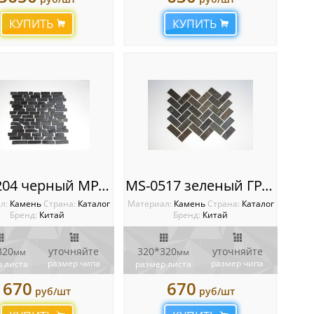
КУПИТЬ
КУПИТЬ
MS-0204 черный МРАМОР ПРЕМИУМ
MS-0517 зеленый ГРАНИТ кирпич-ёлочка
л:
Камень
Cтрана:
Каталог
Материал:
Камень
Cтрана:
Каталог
Бренд:
Китай
Бренд:
Китай
320
уточняйте
320*320
уточняйте
мм
мм
размер чипа
размер чипа
 листа
размер листа
670
670
руб/шт
руб/шт