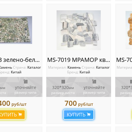
MS-7013 зелено-белый ГАЛЬКА коврик на резине
MS-7019 МРАМОР квадрат серый
Камень
Cтрана:
Каталог
Материал:
Камень
Cтрана:
Каталог
Материа
Бренд:
Китай
Бренд:
Китай
уточняйте
320*320
уточняйте
320*
мм
мм
размер чипа
размер чипа
иста
размер листа
размер
400
700
руб/шт
руб/шт
КУПИТЬ
КУПИТЬ