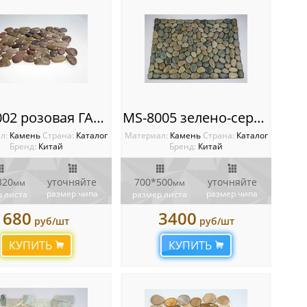
MS-8002 розовая ГАЛЬКА
MS-8005 зелено-серый ГАЛЬКА коврик на резине
л:
Камень
Cтрана:
Каталог
Материал:
Камень
Cтрана:
Каталог
Бренд:
Китай
Бренд:
Китай
320
уточняйте
700*500
уточняйте
мм
мм
размер чипа
размер чипа
 листа
размер листа
680
3400
руб/шт
руб/шт
КУПИТЬ
КУПИТЬ