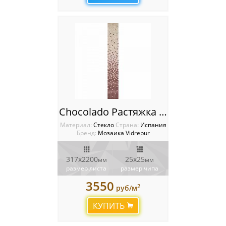
Chocolado Растяжка Vidrepur
Материал:
Стекло
Cтрана:
Испания
Бренд:
Мозаика Vidrepur
317x2200
25x25
мм
мм
размер листа
размер чипа
3550
2
руб/м
КУПИТЬ