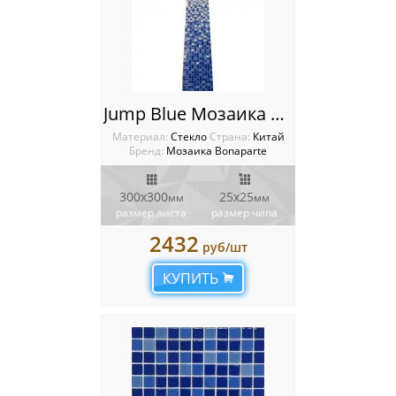
Jump Blue Мозаика Bonaparte
Материал:
Стекло
Cтрана:
Китай
Бренд:
Мозаика Bonaparte
300х300
25х25
мм
мм
размер листа
размер чипа
2432
руб/шт
КУПИТЬ