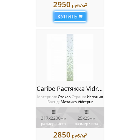
2950
2
руб/м
КУПИТЬ
Caribe Растяжка Vidrepur
Материал:
Стекло
Cтрана:
Испания
Бренд:
Мозаика Vidrepur
317x2200
25x25
мм
мм
размер листа
размер чипа
2850
2
руб/м