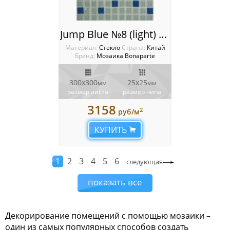
Jump Blue №8 (light) Мозаика Bonaparte (Китай)
Материал:
Стекло
Cтрана:
Китай
Бренд:
Мозаика Bonaparte
300х300
25х25
мм
мм
размер листа
размер чипа
3158
2
руб/м
КУПИТЬ
1
2
3
4
5
6
следующая
показать все
Декорирование помещений с помощью мозаики –
один из самых популярных способов создать