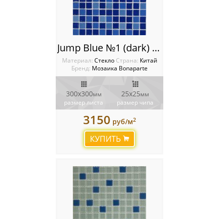
Jump Blue №1 (dark) Мозаика Bonaparte
Материал:
Стекло
Cтрана:
Китай
Бренд:
Мозаика Bonaparte
300х300
25х25
мм
мм
размер листа
размер чипа
3150
2
руб/м
КУПИТЬ