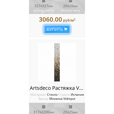
327х327
20х20
мм
мм
размер листа
размер чипа
3060.00
2
руб/м
КУПИТЬ
Artsdeco Растяжка Vidrepur
Материал:
Стекло
Cтрана:
Испания
Бренд:
Мозаика Vidrepur
317x2200
25x25
мм
мм