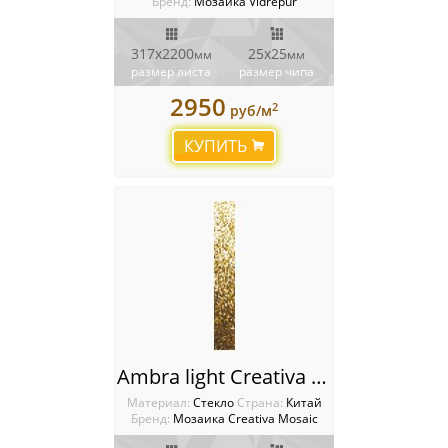
Бренд:
Мозаика Vidrepur
317x2200
25x25
мм
мм
размер листа
размер чипа
2950
2
руб/м
КУПИТЬ
Ambra light Creativa Mosaic
Материал:
Стекло
Cтрана:
Китай
Бренд:
Мозаика Creativa Mosaic