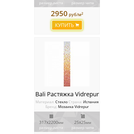
размер листа
размер чипа
2950
2
руб/м
КУПИТЬ
Bali Растяжка Vidrepur
Материал:
Стекло
Cтрана:
Испания
Бренд:
Мозаика Vidrepur
317x2200
25x25
мм
мм
размер листа
размер чипа