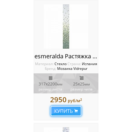
esmeralda Растяжка Vidrepur
Материал:
Стекло
Cтрана:
Испания
Бренд:
Мозаика Vidrepur
317x2200
25x25
мм
мм
размер листа
размер чипа
2950
2
руб/м
КУПИТЬ