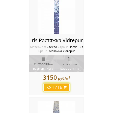
Iris Растяжка Vidrepur
Материал:
Стекло
Cтрана:
Испания
Бренд:
Мозаика Vidrepur
317x2200
25x25
мм
мм
размер листа
размер чипа
3150
2
руб/м
КУПИТЬ