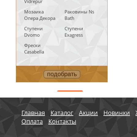
Vidrepur
Мозаика
Раковины Ns
Опера Декора
Bath
Ступени
Ступени
Dvomo
Exagress
Фрески
Casabella
АКЦИИ
Главная
Каталог
Акции
Новинки
Оплата
Контакты