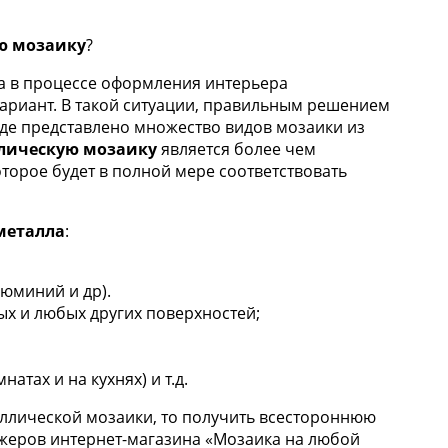
ю мозаику
?
ка в процессе оформления интерьера
вариант. В такой ситуации, правильным решением
где представлено множество видов мозаики из
лическую мозаику
является более чем
оторое будет в полной мере соответствовать
металла
:
люминий и др).
ых и любых других поверхностей;
тах и на кухнях) и т.д.
аллической мозаики, то получить всестороннюю
еров интернет-магазина «Мозаика на любой