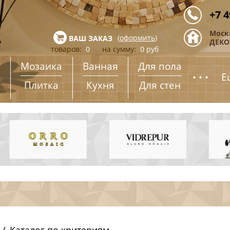
+7 4
Моск
(
оформить
)
ВАШ ЗАКАЗ
ДЕКОР
товаров:
0
на сумму:
0
руб
Мозаика
Ванная
Для пола
...
Е
Плитка
Кухня
Для стен