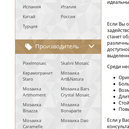
идеальны
Испания
Италия
Китай
Россия
Если Вы 
Турция
задейств
станет о
различных
Производитель
доступно
выделенн
Pixelmosaic
Skalini Mosaic
Среди не
Керамогранит
Мозаика
Ори
Staro
Art&Natura
Боль
Мозаика
Мозаика Bars
Возм
Artmoment
Crystal Mosaic
Длит
Стой
Мозаика
Мозаика
Повы
Bisazza
Bonaparte
Если у В
Мозаика
Мозаика Dao
консульт
Caramelle