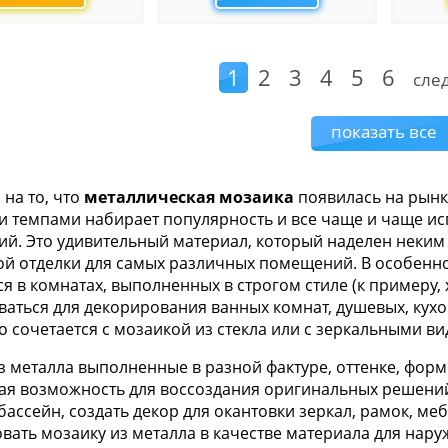
1
2
3
4
5
6
сле
показать все
на то, что
металлическая мозаика
появилась на рынк
 темпами набирает популярность и все чаще и чаще ис
й. Это удивительный материал, который наделен неки
й отделки для самых различных помещений. В особенно
я в комнатах, выполненных в строгом стиле (к примеру, 
ваться для декорирования ванных комнат, душевых, кухо
 сочетается с мозаикой из стекла или с зеркальными ви
з металла выполненные в разной фактуре, оттенке, фор
ая возможность для воссоздания оригинальных решений 
бассейн, создать декор для окантовки зеркал, рамок, ме
вать мозаику из металла в качестве материала для наруж