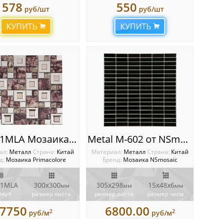
578
550
руб/шт
руб/шт
КУПИТЬ
КУПИТЬ
MC221MLA Мозаика Primacolore
Metal M-602 от NSmosaic
ал:
Металл
Cтрана:
Китай
Материал:
Металл
Cтрана:
Китай
д:
Мозаика Primacolore
Бренд:
Мозаика NSmosaic
1MLA
300x300
305x298
15х48х6
мм
мм
мм
икул
размер листа
размер листа
размер чипа
7750
6800.00
2
2
руб/м
руб/м