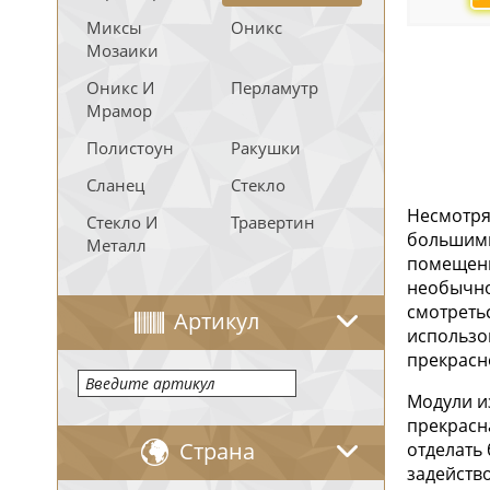
Миксы
Оникс
Мозаики
Оникс И
Перламутр
Мрамор
Полистоун
Ракушки
Сланец
Стекло
Несмотря 
Стекло И
Травертин
большими
Металл
помещени
необычно
смотретьс
Артикул
использо
прекрасно
Модули и
прекрасн
Страна
отделать 
задейство