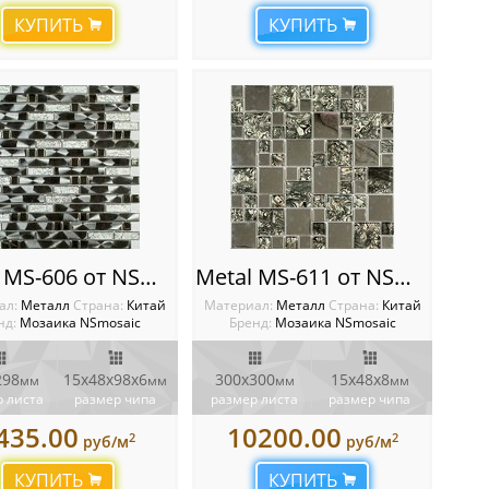
КУПИТЬ
КУПИТЬ
Metal MS-606 от NSmosaic
Metal MS-611 от NSmosaic
ал:
Металл
Cтрана:
Китай
Материал:
Металл
Cтрана:
Китай
нд:
Мозаика NSmosaic
Бренд:
Мозаика NSmosaic
298
15х48x98х6
300x300
15х48х8
мм
мм
мм
мм
 листа
размер чипа
размер листа
размер чипа
435.00
10200.00
2
2
руб/м
руб/м
КУПИТЬ
КУПИТЬ