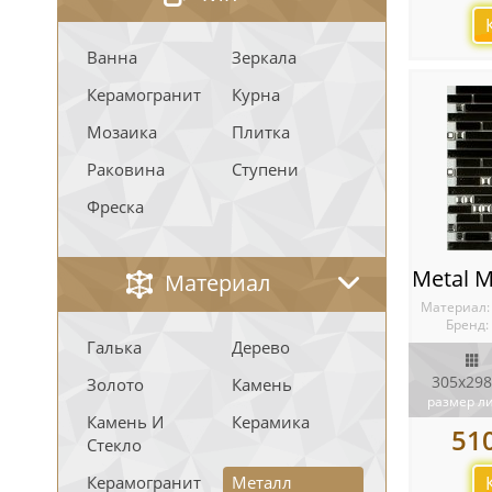
Ванна
Зеркала
Керамогранит
Курна
Мозаика
Плитка
Раковина
Ступени
Фреска
Материал
Материал
Бренд:
Галька
Дерево
305x298
Золото
Камень
размер л
Камень И
Керамика
51
Стекло
Керамогранит
Металл