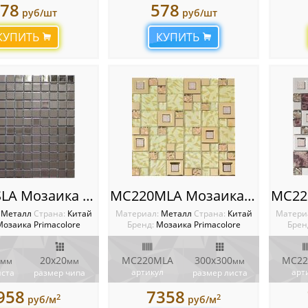
78
578
руб/шт
руб/шт
КУПИТЬ
КУПИТЬ
MC125SLA Мозаика Primacolore
MC220MLA Мозаика Primacolore
:
Металл
Cтрана:
Китай
Материал:
Металл
Cтрана:
Китай
Матери
озаика Primacolore
Бренд:
Мозаика Primacolore
Брен
20х20
MC220MLA
300x300
MC22
мм
мм
мм
артикул
арт
иста
размер чипа
размер листа
958
7358
2
2
руб/м
руб/м