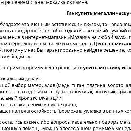
м решением станет мозаика из камня.
Где
купить металлическу
обладаете утонченным эстетическим вкусом, то наверня
овать стандартные способы отделки – не самый лучший 
бращение в интернет-магазин «Мозаика на любой вкус», 
 материалов, в том числе и из металла.
Цена на метал
й, поэтому у нас Вы гарантированно найдете решение, к
ому бюджету.
оспоримых преимуществ решения
купить мозаику из 
гинальный дизайн;
шой выбор материалов (медь, титан, платина, золото, а
ожность создания изогнутых, выпуклых, вогнутых, кругл
ельный срок эксплуатации;
кость к окислению и смене цвета;
шенная влагостойкость (возможна укладка в ванных комна
ас остались какие-либо вопросы касательно подбора мет
ационную помощь можно в телефонном режиме у менедж