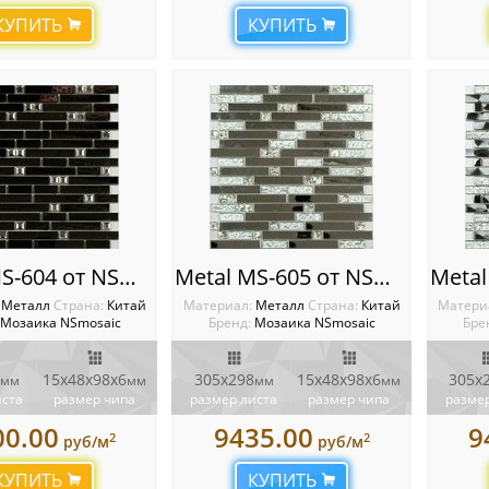
КУПИТЬ
КУПИТЬ
Metal MS-604 от NSmosaic
Metal MS-605 от NSmosaic
:
Металл
Cтрана:
Китай
Материал:
Металл
Cтрана:
Китай
Матери
Мозаика NSmosaic
Бренд:
Мозаика NSmosaic
Бре
15х48x98х6
305x298
15х48x98х6
305x
мм
мм
мм
мм
иста
размер чипа
размер листа
размер чипа
размер
00.00
9435.00
9
2
2
руб/м
руб/м
КУПИТЬ
КУПИТЬ