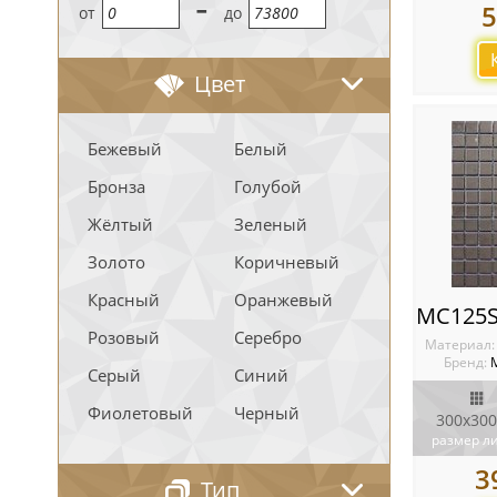
-
5
oт
до
Цвет
Бежевый
Белый
Бронза
Голубой
Жёлтый
Зеленый
Золото
Коричневый
Красный
Оранжевый
Розовый
Серебро
Материал
Бренд:
М
Серый
Синий
Фиолетовый
Черный
300x300
размер л
3
Тип