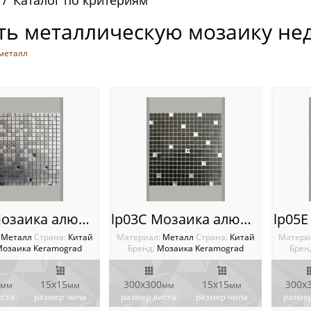
Каталог по критериям
ть металлическую мозаику нед
металл
lp01A Мозаика алюминиевая
lp03C Мозаика алюминиевая
:
Металл
Cтрана:
Китай
Материал:
Металл
Cтрана:
Китай
Матери
озаика Keramograd
Бренд:
Мозаика Keramograd
Брен
15х15
300х300
15х15
300х
мм
мм
мм
мм
иста
размер чипа
размер листа
размер чипа
размер