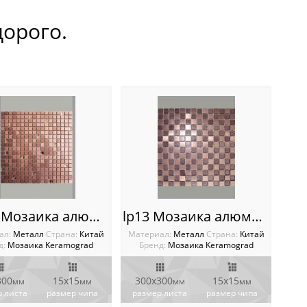
орого.
lp05E Мозаика алюминиевая на сетке lp05E
lp13 Мозаика алюминиевая
ал:
Металл
Cтрана:
Китай
Материал:
Металл
Cтрана:
Китай
д:
Мозаика Keramograd
Бренд:
Мозаика Keramograd
300
15х15
300х300
15х15
мм
мм
мм
мм
 листа
размер чипа
размер листа
размер чипа