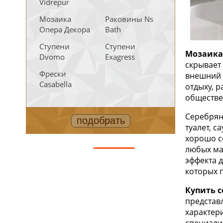
Vidrepur
Мозаика
Раковины Ns
Опера Декора
Bath
Ступени
Ступени
Мозаика 
Dvomo
Exagress
скрывает
Фрески
внешний 
Casabella
отдыху, 
обществе
Серебрян
туалет, с
хорошо со
любых ма
АКЦИИ
эффекта 
которых п
Купить 
представ
характер