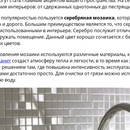
огут стать главным акцентом вашего пространства. На с
ия интерьеров: от сдержанных однотонных до пестрящи
популярностью пользуется
серебряная мозаика
, кото
 и дорого. Большим преимуществом является то, что се
 использованными в интерьере. Серебро послужит отлич
гружать помещение. Данный цвет хорошо сочетается с 
х цветов.
товления мозаики используются различные материалы, 
анит
создаст атмосферу тепла и легкости, в то время как
 решением там, где повышена интенсивность эксплуата
ами достаточно просто. Для очистки от грязи можно ис
ю воду.