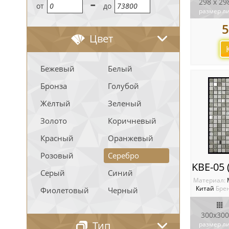
-
298 x 29
oт
до
размер л
5
Цвет
Бежевый
Белый
Бронза
Голубой
Жёлтый
Зеленый
Золото
Коричневый
Красный
Оранжевый
Розовый
Серебро
Серый
Синий
Материал:
Китай
Брен
Фиолетовый
Черный
300x300
Тип
размер л