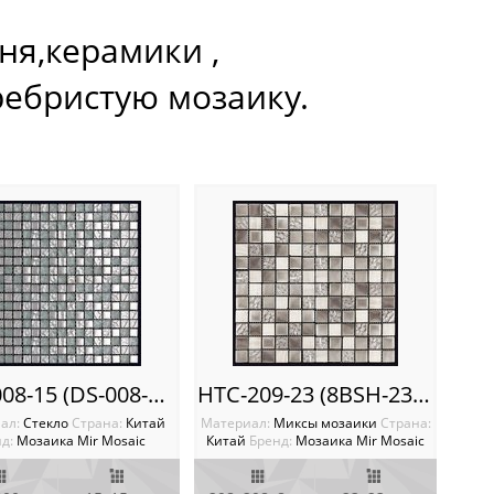
ня,керамики ,
ребристую мозаику.
HTC-008-15 (DS-008-15) Мозаика Mir mosaic
HTC-209-23 (8BSH-2309R) Мозаика Mir mosaic
ал:
Стекло
Cтрана:
Китай
Материал:
Миксы мозаики
Cтрана:
д:
Мозаика Mir Mosaic
Китай
Бренд:
Мозаика Mir Mosaic