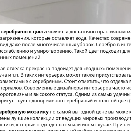
серебряного цвета
является достаточно практичным ма
 загрязнения, которые оставляет вода. Качество совре
вид даже после многочисленных уборок. Серебро в инте
расслаблению и умиротворению. Такой цвет подходит для
нных помещений.
ая отделка прекрасно подойдет для «водных» помещений
ауна и т.п. В таких интерьерах может также присутствоват
вместимые с серебряным. Стоит отметить, что отделка в
териалов. Современные дизайнеры интерьеров часто и
дороговизны и высокого статуса. Одним из самых удачн
рисутствует одновременно серебряный и золотой цвет (м
серебряную мозаику
по самой выгодной цене вы может
лены лучшие коллекции от ведущих мировых производит
истики, которые подходят в том или ином случае. При 