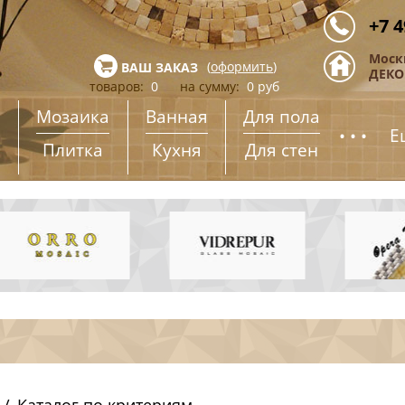
+7 4
Моск
(
оформить
)
ВАШ ЗАКАЗ
ДЕКОР
товаров:
0
на сумму:
0
руб
Мозаика
Ванная
Для пола
...
Е
Плитка
Кухня
Для стен