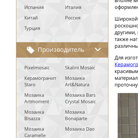
вполне м
оформлен
Испания
Италия
Китай
Россия
Широкой 
роскошно
Турция
другими,
также на
различны
Производитель
Для изго
Керамогр
Pixelmosaic
Skalini Mosaic
красивым
материал
Керамогранит
Мозаика
Staro
Art&Natura
проточну
Мозаика
Мозаика Bars
Artmoment
Crystal Mosaic
Мозаика
Мозаика
Bisazza
Bonaparte
Мозаика
Мозаика Dao
Caramelle