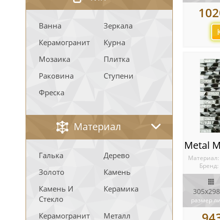
102
Ванна
Зеркала
Керамогранит
Курна
Мозаика
Плитка
Раковина
Ступени
Фреска
Материал
Галька
Дерево
Материал
Бренд:
Золото
Камень
Камень И
Керамика
305x298
Стекло
размер л
94
Керамогранит
Металл