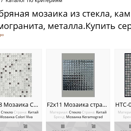
Каталог по критериям
бряная мозаика из стекла, кам
могранита, металла.Купить се
ро
CV10038 Мозаика Colori Viva Crystal
F2x11 Мозаика стразы
:
Стекло
Cтрана:
Китай
Материал:
Стекло
Cтрана:
Китай
Матери
Мозаика Colori Viva
Бренд:
Мозаика Keramograd
Брен