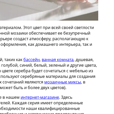
териалом. Этот цвет при всей своей светлости
менной мозаики обеспечивает ее безупречный
рьере создаст атмосферу, располагающую к
 оформления, как домашнего интерьера, так и
, таких как
бассейн
,
ванная комната
, душевая,
ь голубой, синий, белый, зеленый и другие цвета,
 цвете серебра будет сочетаться с мебелью из
спользуют серебряные материалы для создания
ых сочетаний являются
мозаичные миксы
, в
ожет быть и более двух цветов).
е в нашем
интернет-магазине
. Здесь
елей. Каждая серия имеет определенные
необходимости наши квалифицированные