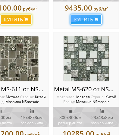
100.00
9435.00
2
2
руб/м
руб/м
КУПИТЬ
КУПИТЬ
Metal MS-611 от NSmosaic
Metal MS-620 от NSmosaic
ал:
Металл
Cтрана:
Китай
Материал:
Металл
Cтрана:
Китай
нд:
Мозаика NSmosaic
Бренд:
Мозаика NSmosaic
300
15х48х8
300x300
23х48х8
мм
мм
мм
мм
 листа
размер чипа
размер листа
размер чипа
0200.00
10285.00
2
2
руб/м
руб/м