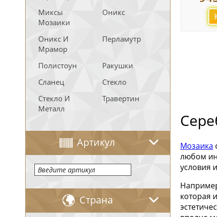
Миксы
Оникс
Мозаики
Оникс И
Перламутр
Мрамор
Полистоун
Ракушки
Сланец
Стекло
Стекло И
Травертин
Металл
Сере
Артикул
Мозаика
любом ин
условия и
Например
которая 
Страна
эстетиче