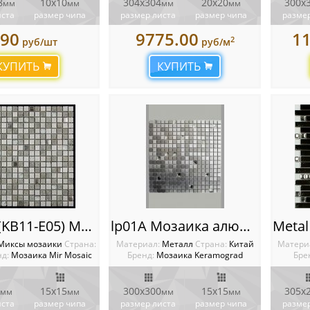
8
10х10
304x304
20x20
300x
мм
мм
мм
мм
иста
размер чипа
размер листа
размер чипа
размер
90
9775.00
1
2
руб/шт
руб/м
КУПИТЬ
КУПИТЬ
KBE-05 (KB11-E05) Мозаика Mir mosaic
lp01A Мозаика алюминиевая
Миксы мозаики
Cтрана:
Материал:
Металл
Cтрана:
Китай
Матери
д:
Мозаика Mir Mosaic
Бренд:
Мозаика Keramograd
Бре
15х15
300х300
15х15
305x
мм
мм
мм
мм
иста
размер чипа
размер листа
размер чипа
размер