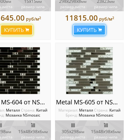
300
15x15
298x298х8
23x23
мм
мм
мм
мм
 листа
размер чипа
размер листа
размер чипа
1645.00
11815.00
2
2
руб/м
руб/м
КУПИТЬ
КУПИТЬ
Metal MS-604 от NSmosaic
Metal MS-605 от NSmosaic
ал:
Металл
Cтрана:
Китай
Материал:
Металл
Cтрана:
Китай
нд:
Мозаика NSmosaic
Бренд:
Мозаика NSmosaic
298
15х48x98х6
305x298
15х48x98х6
мм
мм
мм
мм
 листа
размер чипа
размер листа
размер чипа