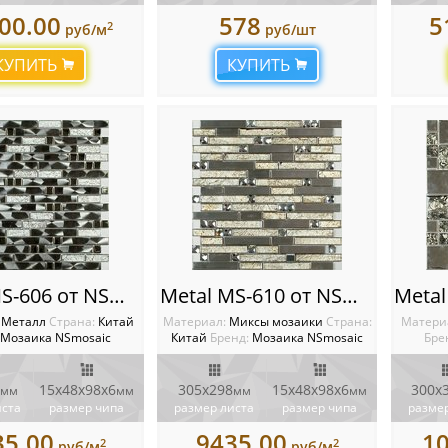
00.00
578
5
2
руб/м
руб/шт
КУПИТЬ
КУПИТЬ
Metal MS-606 от NSmosaic
Metal MS-610 от NSmosaic
:
Металл
Cтрана:
Китай
Материал:
Миксы мозаики
Cтрана:
Матери
Мозаика NSmosaic
Китай
Бренд:
Мозаика NSmosaic
Бре
15х48x98х6
305x298
15х48x98х6
300x
мм
мм
мм
мм
иста
размер чипа
размер листа
размер чипа
размер
35.00
9435.00
1
2
2
руб/м
руб/м