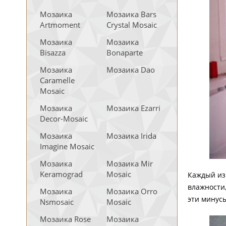
Мозаика
Мозаика Bars
Artmoment
Crystal Mosaic
Мозаика
Мозаика
Bisazza
Bonaparte
Мозаика
Мозаика Dao
Caramelle
Mosaic
Мозаика
Мозаика Ezarri
Decor-Mosaic
Мозаика
Мозаика Irida
Imagine Mosaic
Мозаика
Мозаика Mir
Keramograd
Mosaic
Каждый из
влажности,
Мозаика
Мозаика Orro
эти минусы
Nsmosaic
Mosaic
Мозаика Rose
Мозаика