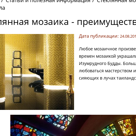
Статьи и полезная информация
Стеклянная мо
ла
лянная мозаика - преимущест
Дата публикации:
24.08.20
Любое мозаичное произвед
времен мозаикой украшали
Изумрудного Будды. Больш
любоваться мастерством 
сияющих в лучах таиландс