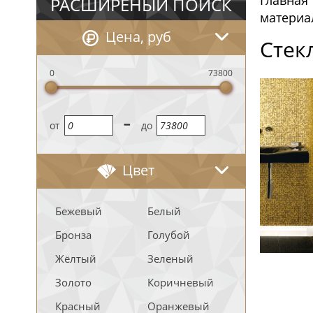
Главная
РАСШИРЕНЫЙ ПОИСК
материа
Цена, руб
Стек
0
73800
-
oт
до
Цвет
Бежевый
Белый
Бронза
Голубой
Жёлтый
Зеленый
Золото
Коричневый
Красный
Оранжевый