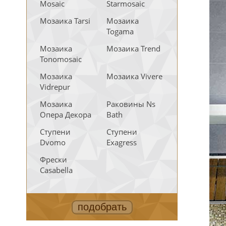
Mosaic
Starmosaic
Мозаика Tarsi
Мозаика
Togama
Мозаика
Мозаика Trend
Tonomosaic
Мозаика
Мозаика Vivere
Vidrepur
Мозаика
Раковины Ns
Опера Декора
Bath
Ступени
Ступени
Dvomo
Exagress
Фрески
Casabella