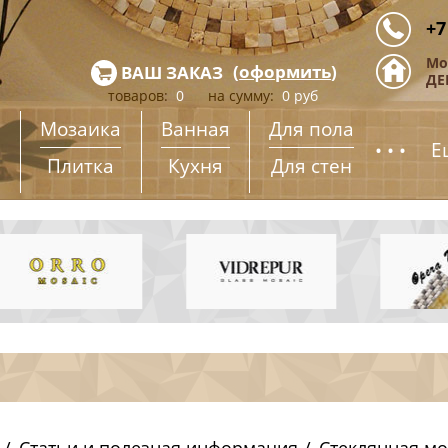
+7
Мо
(
оформить
)
ВАШ ЗАКАЗ
ДЕ
товаров:
0
на сумму:
0
руб
Мозаика
Ванная
Для пола
...
Е
Плитка
Кухня
Для стен