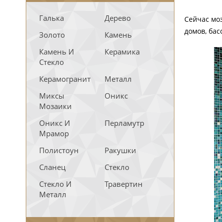
Галька
Дерево
Сейчас моз
домов, бас
Золото
Камень
Камень И
Керамика
Стекло
Керамогранит
Металл
Миксы
Оникс
Мозаики
Оникс И
Перламутр
Мрамор
Полистоун
Ракушки
Сланец
Стекло
Стекло И
Травертин
Металл