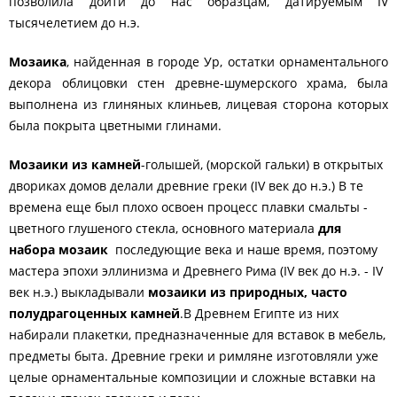
позволила дойти до нас образцам, датируемым IV
тысячелетием до н.э.
Мозаика
, найденная в городе Ур, остатки орнаментального
декора облицовки стен древне-шумерского храма, была
выполнена из глиняных клиньев, лицевая сторона которых
была покрыта цветными глинами.
Мозаики из камней
-голышей, (морской гальки) в открытых
двориках домов делали древние греки (IV век до н.э.) В те
времена еще был плохо освоен процесс плавки смальты -
цветного глушеного стекла, основного материала
для
набора мозаик
последующие века и наше время, поэтому
мастера эпохи эллинизма и Древнего Рима (IV век до н.э. - IV
век н.э.) выкладывали
мозаики из природных, часто
полудрагоценных камней
.В Древнем Египте из них
набирали плакетки, предназначенные для вставок в мебель,
предметы быта. Древние греки и римляне изготовляли уже
целые орнаментальные композиции и сложные вставки на