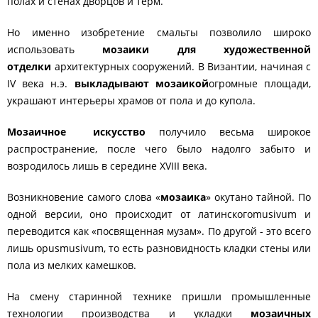
полах и стенах дворцов и терм.
Но именно изобретение смальты позволило широко
использовать
мозаики для художественной
отделки
архитектурных сооружений. В Византии, начиная с
IV века н.э.
выкладывают мозаикой
огромные площади,
украшают интерьеры храмов от пола и до купола.
Мозаичное искусство
получило весьма широкое
распространение, после чего было надолго забыто и
возродилось лишь в середине XVIII века.
Возникновение самого слова «
мозаика
» окутано тайной. По
одной версии, оно происходит от латинскогоmusivum и
переводится как «посвященная музам». По другой - это всего
лишь opusmusivum, то есть разновидность кладки стены или
пола из мелких камешков.
На смену старинной технике пришли промышленные
технологии производства и укладки
мозаичных