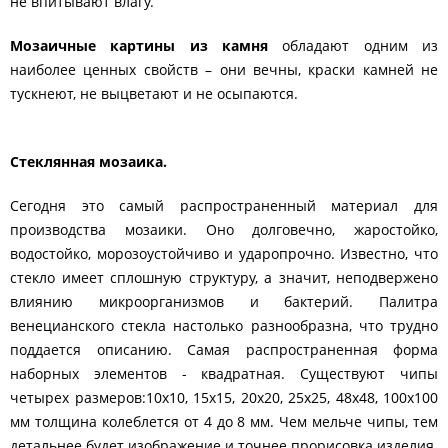
не впитывают влагу.
Мозаичные картины из камня
обладают одним из
наиболее ценных свойств – они вечны, краски камней не
тускнеют, не выцветают и не осыпаются.
Стеклянная мозаика.
Сегодня это самый распространенный материал для
производства мозаики. Оно долговечно, жаростойко,
водостойко, морозоустойчиво и ударопрочно. Известно, что
стекло имеет сплошную структуру, а значит, неподвержено
влиянию микроорганизмов и бактерий. Палитра
венецианского cтeкла настолько разнообразна, что трудно
под­дается описанию. Самая распространенная форма
наборных элементов - квадратная. Существуют чипы
четырех размеров:10х10, 15х15, 20х20, 25х25, 48х48, 100х100
мм толщина колеблется от 4 до 8 мм. Чем мельче чип­ы, тем
детальнее будет изображение и точнее прорисовка изделия.