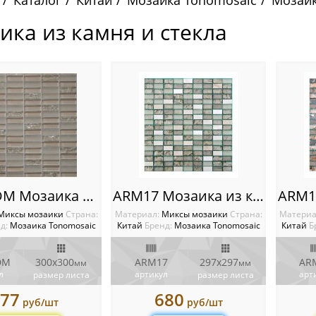
Каталог
Китай
Мозаика Tonomosaic
Мозаик
ика из камня и стекла
1548 BDM Мозаика из камня и стекла
ARM17 Мозаика из камня и стекла
Миксы мозаики
Cтрана:
Материал:
Миксы мозаики
Cтрана:
Материа
д:
Мозаика Tonomosaic
Китай
Бренд:
Мозаика Tonomosaic
Китай
Б
DM
300х300
ARM17
297х297
AR
мм
мм
л
артикул
арт
размер листа
размер листа
77
680
руб/шт
руб/шт