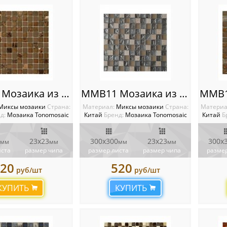
MMB04 Мозаика из камня и стекла
MMB11 Мозаика из камня и стекла
Миксы мозаики
Cтрана:
Материал:
Миксы мозаики
Cтрана:
Материа
д:
Мозаика Tonomosaic
Китай
Бренд:
Мозаика Tonomosaic
Китай
Б
23х23
300х300
23х23
300х
мм
мм
мм
мм
иста
размер чипа
размер листа
размер чипа
размер
20
520
руб/шт
руб/шт
КУПИТЬ
КУПИТЬ