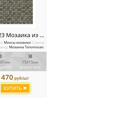
SMW23 Мозаика из камня и стекла
л:
Миксы мозаики
Cтрана:
ренд:
Мозаика Tonomosaic
301
15х15
мм
мм
 листа
размер чипа
470
руб/шт
КУПИТЬ