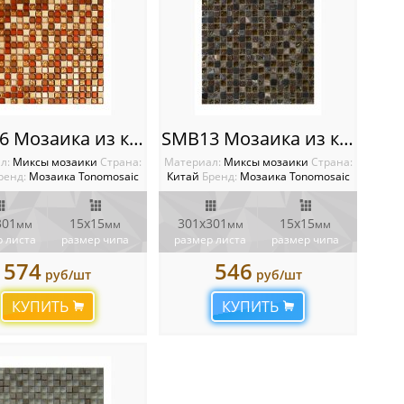
SMB06 Мозаика из камня и стекла
SMB13 Мозаика из камня и стекла
л:
Миксы мозаики
Cтрана:
Материал:
Миксы мозаики
Cтрана:
ренд:
Мозаика Tonomosaic
Китай
Бренд:
Мозаика Tonomosaic
301
15х15
301х301
15х15
мм
мм
мм
мм
 листа
размер чипа
размер листа
размер чипа
574
546
руб/шт
руб/шт
КУПИТЬ
КУПИТЬ