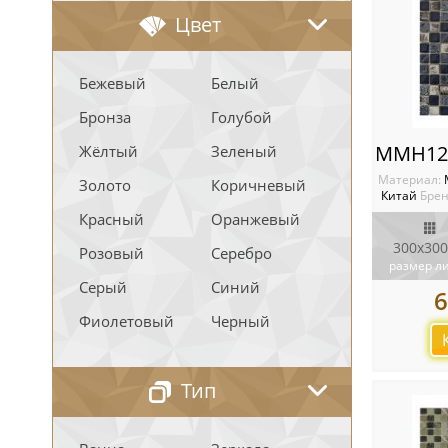
Цвет
Бежевый
Белый
Бронза
Голубой
Жёлтый
Зеленый
Материал:
Золото
Коричневый
Китай
Брен
Красный
Оранжевый
300х300
Розовый
Серебро
размер л
Серый
Синий
6
Фиолетовый
Черный
Тип