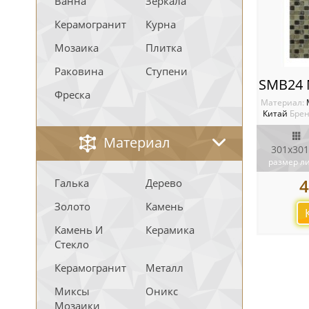
Ванна
Зеркала
Керамогранит
Курна
Мозаика
Плитка
Раковина
Ступени
Фреска
Материал:
Китай
Брен
Материал
301х301
размер л
4
Галька
Дерево
Золото
Камень
Камень И
Керамика
Стекло
Керамогранит
Металл
Миксы
Оникс
Мозаики