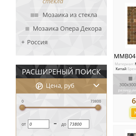
стекла
Мозаика из стекла
Мозаика Опера Декора
Россия
Материал:
Китай
Брен
РАСШИРЕНЫЙ ПОИСК
Цена, руб
300х300
размер л
6
0
73800
-
oт
до