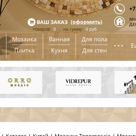
+7
Мо
(
оформить
)
ВАШ ЗАКАЗ
ДЕ
товаров:
0
на сумму:
0
руб
Мозаика
Ванная
Для пола
...
Е
Плитка
Кухня
Для стен