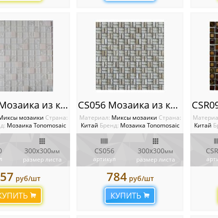
CC 140 Мозаика из камня и стекла
CS056 Мозаика из камня и стекла
Миксы мозаики
Cтрана:
Материал:
Миксы мозаики
Cтрана:
Материа
д:
Мозаика Tonomosaic
Китай
Бренд:
Мозаика Tonomosaic
Китай
Б
0
300х300
CS056
300х300
CSR
мм
мм
л
артикул
арт
размер листа
размер листа
57
784
руб/шт
руб/шт
КУПИТЬ
КУПИТЬ