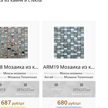
а из камня и стекла
ARM18 Мозаика из камня и стекла
ARM19 Мозаика из камня и стекла
л:
Миксы мозаики
Cтрана:
Материал:
Миксы мозаики
Cтрана:
ренд:
Мозаика Tonomosaic
Китай
Бренд:
Мозаика Tonomosaic
артикул
M18
297х297
297х297
мм
мм
икул
размер листа
размер листа
687
680
руб/шт
руб/шт