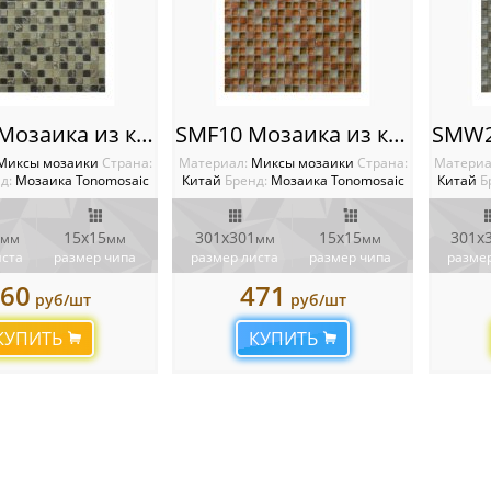
SMB24 Мозаика из камня и стекла
SMF10 Мозаика из камня и стекла
Миксы мозаики
Cтрана:
Материал:
Миксы мозаики
Cтрана:
Материа
д:
Мозаика Tonomosaic
Китай
Бренд:
Мозаика Tonomosaic
Китай
Б
15х15
301х301
15х15
301х
мм
мм
мм
мм
иста
размер чипа
размер листа
размер чипа
размер
60
471
руб/шт
руб/шт
КУПИТЬ
КУПИТЬ