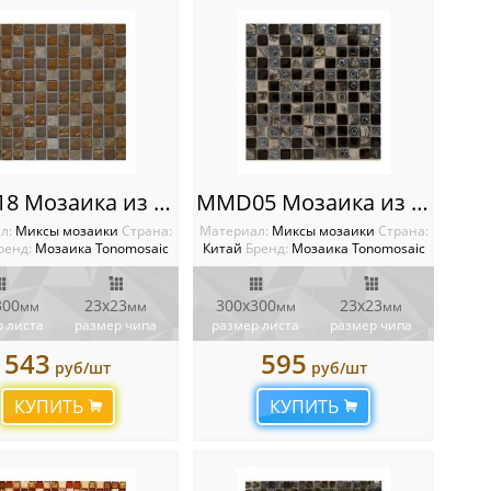
MMB18 Мозаика из камня и стекла
MMD05 Мозаика из камня и стекла
л:
Миксы мозаики
Cтрана:
Материал:
Миксы мозаики
Cтрана:
ренд:
Мозаика Tonomosaic
Китай
Бренд:
Мозаика Tonomosaic
300
23х23
300х300
23х23
мм
мм
мм
мм
 листа
размер чипа
размер листа
размер чипа
543
595
руб/шт
руб/шт
КУПИТЬ
КУПИТЬ