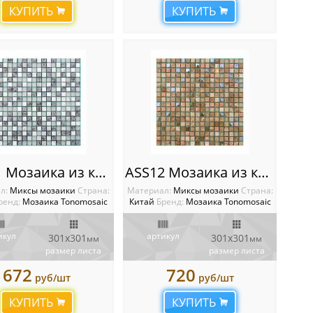
КУПИТЬ
КУПИТЬ
ASS11 Мозаика из камня и стекла
ASS12 Мозаика из камня и стекла
л:
Миксы мозаики
Cтрана:
Материал:
Миксы мозаики
Cтрана:
ренд:
Мозаика Tonomosaic
Китай
Бренд:
Мозаика Tonomosaic
икул
артикул
301х301
301х301
мм
мм
размер листа
размер листа
672
720
руб/шт
руб/шт
КУПИТЬ
КУПИТЬ