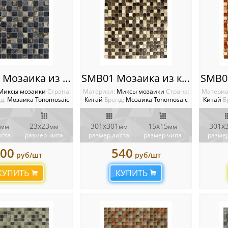
MMH12 Мозаика из камня и стекла
SMB01 Мозаика из камня и стекла
Миксы мозаики
Cтрана:
Материал:
Миксы мозаики
Cтрана:
Материа
д:
Мозаика Tonomosaic
Китай
Бренд:
Мозаика Tonomosaic
Китай
Б
23х23
301х301
15х15
301х
мм
мм
мм
мм
иста
размер чипа
размер листа
размер чипа
размер
00
540
руб/шт
руб/шт
КУПИТЬ
КУПИТЬ