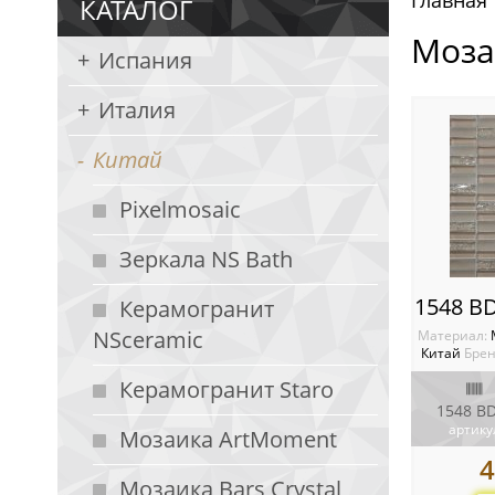
Главная
КАТАЛОГ
Моза
Испания
Италия
Китай
Pixelmosaic
Зеркала NS Bath
Керамогранит
NSceramic
Материал:
Китай
Брен
Керамогранит Staro
1548 B
артику
Мозаика ArtMoment
4
Мозаика Bars Crystal