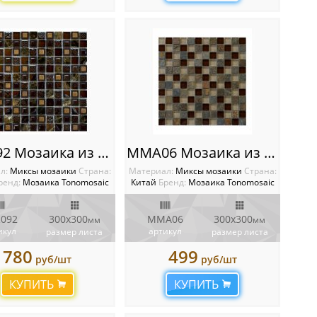
CSR092 Мозаика из камня и стекла
MMA06 Мозаика из камня и стекла
л:
Миксы мозаики
Cтрана:
Материал:
Миксы мозаики
Cтрана:
ренд:
Мозаика Tonomosaic
Китай
Бренд:
Мозаика Tonomosaic
092
300х300
MMA06
300х300
мм
мм
икул
артикул
размер листа
размер листа
780
499
руб/шт
руб/шт
КУПИТЬ
КУПИТЬ