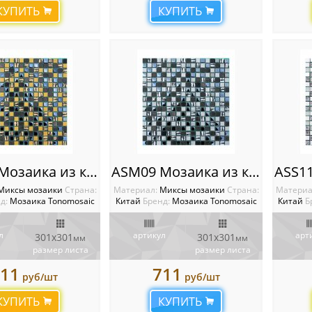
КУПИТЬ
КУПИТЬ
ASM08 Мозаика из камня и стекла
ASM09 Мозаика из камня и стекла
Миксы мозаики
Cтрана:
Материал:
Миксы мозаики
Cтрана:
Материа
д:
Мозаика Tonomosaic
Китай
Бренд:
Мозаика Tonomosaic
Китай
Б
л
артикул
арт
301х301
301х301
мм
мм
размер листа
размер листа
11
711
руб/шт
руб/шт
КУПИТЬ
КУПИТЬ