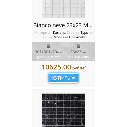
Bianco neve 23x23 Мозаика Chakmaks
Материал:
Камень
Cтрана:
Турция
Бренд:
Мозаика Chakmaks
301х301х10
23х23
мм
мм
размер листа
размер чипа
10625.00
2
руб/м
КУПИТЬ