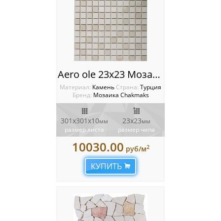
Aero ole 23x23 Мозаика Chakmaks
Материал:
Камень
Cтрана:
Турция
Бренд:
Мозаика Chakmaks
301х301х10
23х23
мм
мм
размер листа
размер чипа
10030.00
2
руб/м
КУПИТЬ