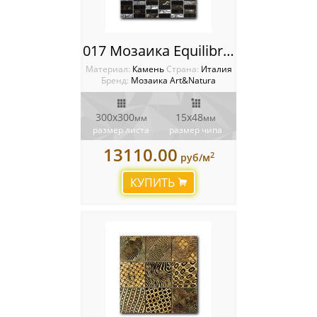
017 Мозаика Equilibrio
Материал:
Камень
Cтрана:
Италия
Бренд:
Мозаика Art&Natura
300x300
15x48
мм
мм
размер листа
размер чипа
13110.00
2
руб/м
КУПИТЬ