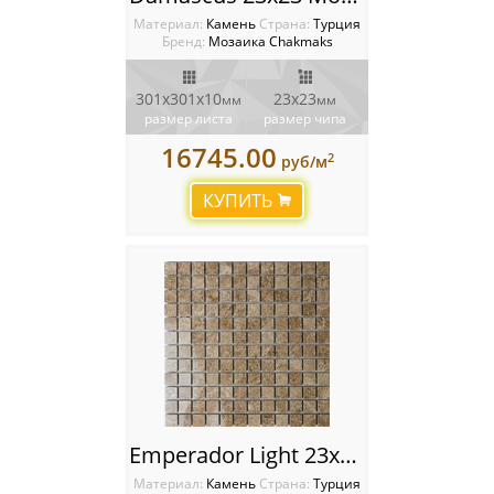
Материал:
Камень
Cтрана:
Турция
Бренд:
Мозаика Chakmaks
301х301х10
23х23
мм
мм
размер листа
размер чипа
16745.00
2
руб/м
КУПИТЬ
Emperador Light 23x23 Мозаика Chakmaks
Материал:
Камень
Cтрана:
Турция