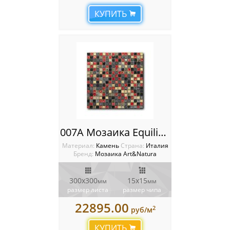
КУПИТЬ
007A Мозаика Equilibrio
Материал:
Камень
Cтрана:
Италия
Бренд:
Мозаика Art&Natura
300x300
15x15
мм
мм
размер листа
размер чипа
22895.00
2
руб/м
КУПИТЬ