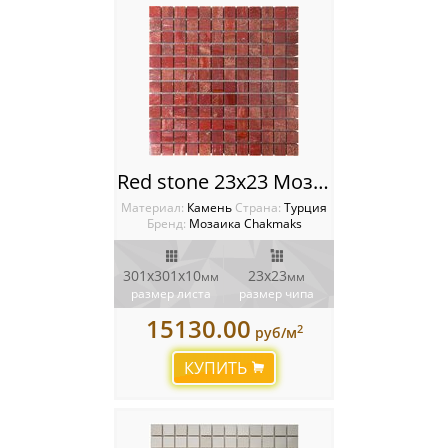
Red stone 23х23 Мозаика Chakmaks
Материал:
Камень
Cтрана:
Турция
Бренд:
Мозаика Chakmaks
301х301х10
23х23
мм
мм
размер листа
размер чипа
15130.00
2
руб/м
КУПИТЬ