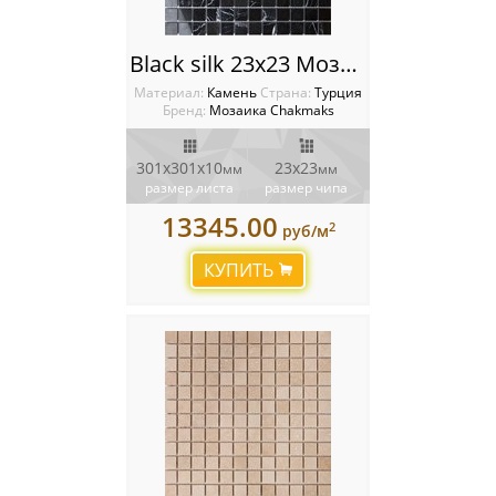
Black silk 23x23 Мозаика Chakmaks
Материал:
Камень
Cтрана:
Турция
Бренд:
Мозаика Chakmaks
301х301х10
23х23
мм
мм
размер листа
размер чипа
13345.00
2
руб/м
КУПИТЬ