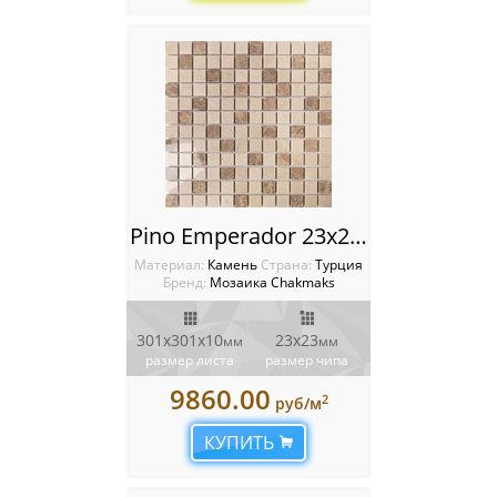
Pino Emperador 23x23 Мозаика Chakmaks
Материал:
Камень
Cтрана:
Турция
Бренд:
Мозаика Chakmaks
301х301х10
23х23
мм
мм
размер листа
размер чипа
9860.00
2
руб/м
КУПИТЬ