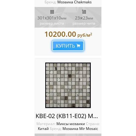
Бренд:
Мозаика Chakmaks
301х301х10
23ж23
мм
мм
размер листа
размер чипа
10200.00
2
руб/м
КУПИТЬ
KBE-02 (KB11-E02) Мозаика Mir mosaic
Материал:
Миксы мозаики
Cтрана:
Китай
Бренд:
Мозаика Mir Mosaic