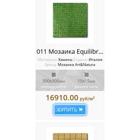
011 Мозаика Equilibrio
Материал:
Камень
Cтрана:
Италия
Бренд:
Мозаика Art&Natura
300x300
15x15
мм
мм
размер листа
размер чипа
16910.00
2
руб/м
КУПИТЬ