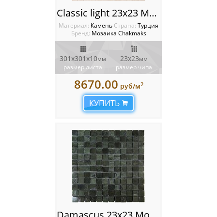
Classic light 23x23 Мозаика Chakmaks
Материал:
Камень
Cтрана:
Турция
Бренд:
Мозаика Chakmaks
301х301х10
23х23
мм
мм
размер листа
размер чипа
8670.00
2
руб/м
КУПИТЬ
Damascus 23x23 Мозаика Chakmaks