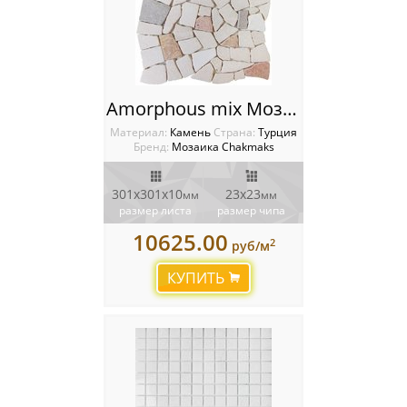
Amorphous mix Мозаика Chakmaks
Материал:
Камень
Cтрана:
Турция
Бренд:
Мозаика Chakmaks
301х301х10
23х23
мм
мм
размер листа
размер чипа
10625.00
2
руб/м
КУПИТЬ