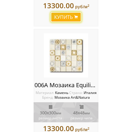
13300.00
2
руб/м
КУПИТЬ
006A Мозаика Equilibrio
Материал:
Камень
Cтрана:
Италия
Бренд:
Мозаика Art&Natura
300x300
48x48
мм
мм
размер листа
размер чипа
13300.00
2
руб/м