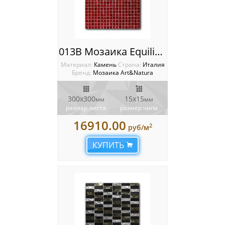
013B Мозаика Equilibrio
Материал:
Камень
Cтрана:
Италия
Бренд:
Мозаика Art&Natura
300x300
15x15
мм
мм
размер листа
размер чипа
16910.00
2
руб/м
КУПИТЬ