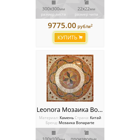
300x300
22х22
мм
мм
размер листа
размер чипа
9775.00
2
руб/м
КУПИТЬ
Leonora Мозаика Bonaparte
Материал:
Камень
Cтрана:
Китай
Бренд:
Мозаика Bonaparte
100х100
произвольный
мм
мм