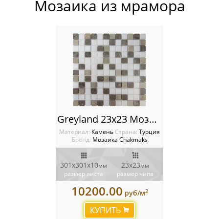
Мозаика из мрамора
Россия
Greyland 23x23 Мозаика Chakmaks
Материал:
Камень
Cтрана:
Турция
Бренд:
Мозаика Chakmaks
301х301х10
23х23
мм
мм
размер листа
размер чипа
10200.00
2
руб/м
КУПИТЬ