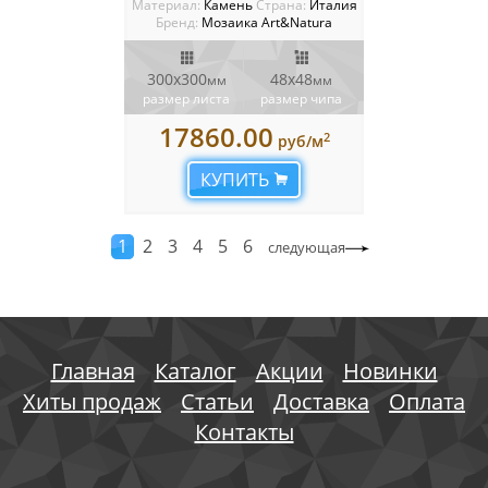
Материал:
Камень
Cтрана:
Италия
Бренд:
Мозаика Art&Natura
300x300
48x48
мм
мм
размер листа
размер чипа
17860.00
2
руб/м
КУПИТЬ
1
2
3
4
5
6
следующая
Главная
Каталог
Акции
Новинки
Хиты продаж
Статьи
Доставка
Оплата
Контакты