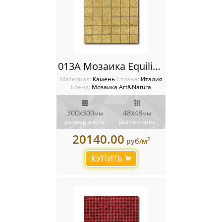
013A Мозаика Equilibrio
Материал:
Камень
Cтрана:
Италия
Бренд:
Мозаика Art&Natura
300x300
48x48
мм
мм
размер листа
размер чипа
20140.00
2
руб/м
КУПИТЬ