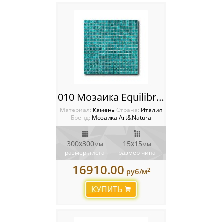
010 Мозаика Equilibrio
Материал:
Камень
Cтрана:
Италия
Бренд:
Мозаика Art&Natura
300x300
15x15
мм
мм
размер листа
размер чипа
16910.00
2
руб/м
КУПИТЬ