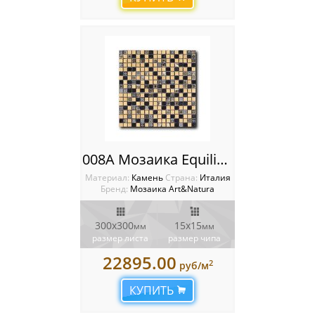
008A Мозаика Equilibrio
Материал:
Камень
Cтрана:
Италия
Бренд:
Мозаика Art&Natura
300x300
15x15
мм
мм
размер листа
размер чипа
22895.00
2
руб/м
КУПИТЬ