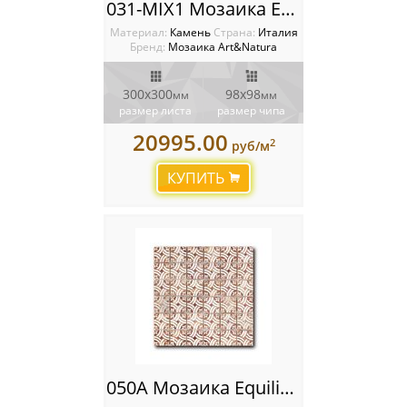
031-MIX1 Мозаика Equilibrio
Материал:
Камень
Cтрана:
Италия
Бренд:
Мозаика Art&Natura
300x300
98x98
мм
мм
размер листа
размер чипа
20995.00
2
руб/м
КУПИТЬ
050A Мозаика Equilibrio