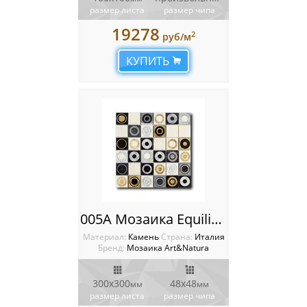
размер листа
размер чипа
19278
2
руб/м
КУПИТЬ
005A Мозаика Equilibrio
Материал:
Камень
Cтрана:
Италия
Бренд:
Мозаика Art&Natura
300x300
48x48
мм
мм
размер листа
размер чипа