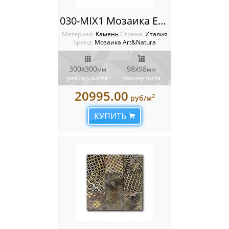
030-MIX1 Мозаика Equilibrio
Материал:
Камень
Cтрана:
Италия
Бренд:
Мозаика Art&Natura
300x300
98x98
мм
мм
размер листа
размер чипа
20995.00
2
руб/м
КУПИТЬ