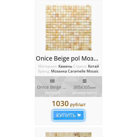
Onice Beige pol Мозаика Caramelle mosaica оникс
Материал:
Камень
Cтрана:
Китай
Бренд:
Мозаика Caramelle Mosaic
Onice Beige pol
305x305
мм
артикул
размер листа
1030
руб/шт
КУПИТЬ