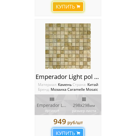
КУПИТЬ
Emperador Light pol Мозаика Caramelle mosaica Pietrine
Материал:
Камень
Cтрана:
Китай
Бренд:
Мозаика Caramelle Mosaic
Emperador Light pol 23х23
298х298
мм
артикул
размер листа
949
руб/шт
КУПИТЬ