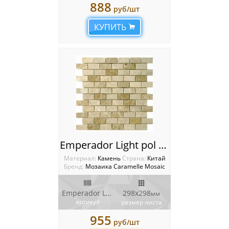
888
руб/шт
КУПИТЬ
Emperador Light pol Мозаика Caramelle mosaic мрамор
Материал:
Камень
Cтрана:
Китай
Бренд:
Мозаика Caramelle Mosaic
Emperador Light pol
298х298
мм
артикул
размер листа
955
руб/шт