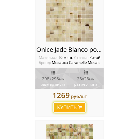
Onice Jade Bianco pol Мозаика Caramelle mosaica Pietrine
Материал:
Камень
Cтрана:
Китай
Бренд:
Мозаика Caramelle Mosaic
298х298
23x23
мм
мм
размер листа
размер чипа
1269
руб/шт
КУПИТЬ