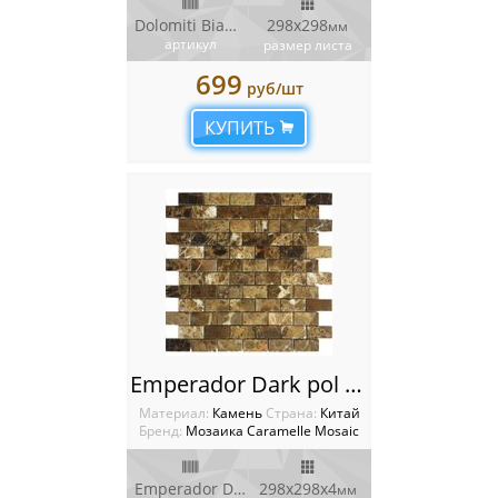
Dolomiti Bianco
298х298
мм
артикул
размер листа
699
руб/шт
КУПИТЬ
Emperador Dark pol Мозаика Caramelle mosaic Pietrine
Материал:
Камень
Cтрана:
Китай
Бренд:
Мозаика Caramelle Mosaic
Emperador Dark pol
298х298х4
мм