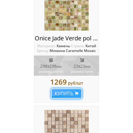
Onice Jade Verde pol Мозаика Caramelle mosaic Pietrine
Материал:
Камень
Cтрана:
Китай
Бренд:
Мозаика Caramelle Mosaic
298x298
23x23
мм
мм
размер листа
размер чипа
1269
руб/шт
КУПИТЬ