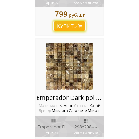
артикул
размер листа
799
руб/шт
КУПИТЬ
Emperador Dark pol Мозаика Caramelle mosaic Pietrine
Материал:
Камень
Cтрана:
Китай
Бренд:
Мозаика Caramelle Mosaic
Emperador Dark pol
298х298
мм
артикул
размер листа