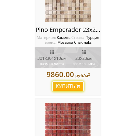
Pino Emperador 23x23 Мозаика Chakmaks
Материал:
Камень
Cтрана:
Турция
Бренд:
Мозаика Chakmaks
301х301х10
23х23
мм
мм
размер листа
размер чипа
9860.00
2
руб/м
КУПИТЬ