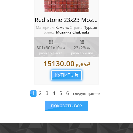
Red stone 23х23 Мозаика Chakmaks
Материал:
Камень
Cтрана:
Турция
Бренд:
Мозаика Chakmaks
301х301х10
23х23
мм
мм
размер листа
размер чипа
15130.00
2
руб/м
КУПИТЬ
1
2
3
4
5
6
следующая
показать все