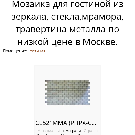
Мозаика для гостиной из
Россия
зеркала, стекла,мрамора,
травертина металла по
низкой цене в Москве.
Помещение:
гостиная
CE521MMA (PHPX-CR 81) Мозаика Primacolore
Материал:
Керамогранит
Cтрана: