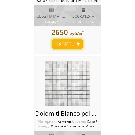
Китай
Бренд:
Мозаика Primacolore
CE521MMA (PHPX-CR 81)
306x312
мм
артикул
размер листа
2650
2
руб/м
КУПИТЬ
Dolomiti Bianco pol Мозаика Caramelle mosaic Pietrine
Материал:
Камень
Cтрана:
Китай
Бренд:
Мозаика Caramelle Mosaic