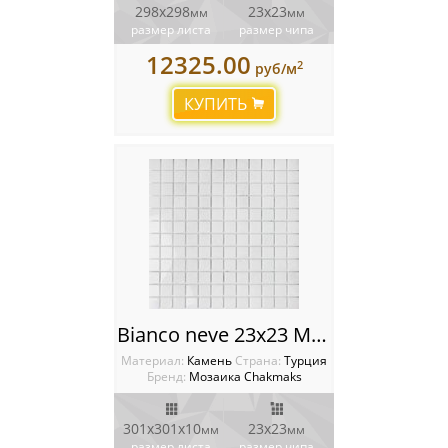
298x298
23х23
мм
мм
размер листа
размер чипа
12325.00
2
руб/м
КУПИТЬ
Bianco neve 23x23 Мозаика Chakmaks
Материал:
Камень
Cтрана:
Турция
Бренд:
Мозаика Chakmaks
301х301х10
23х23
мм
мм
размер листа
размер чипа