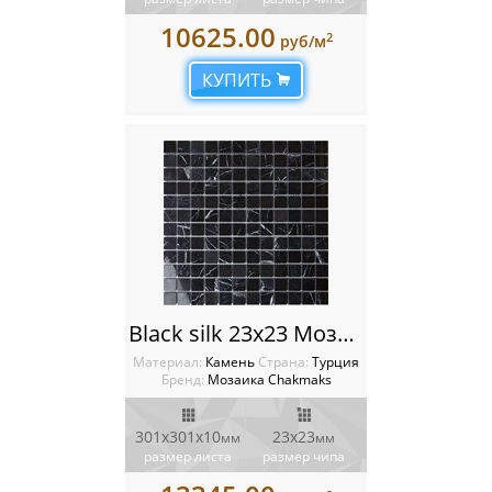
10625.00
2
руб/м
КУПИТЬ
Black silk 23x23 Мозаика Chakmaks
Материал:
Камень
Cтрана:
Турция
Бренд:
Мозаика Chakmaks
301х301х10
23х23
мм
мм
размер листа
размер чипа