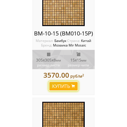
BM-10-15 (BM010-15P)
Материал:
Бамбук
Cтрана:
Китай
Бренд:
Мозаика Mir Mosaic
305x305х8
15х15
мм
мм
размер листа
размер чипа
3570.00
2
руб/м
КУПИТЬ