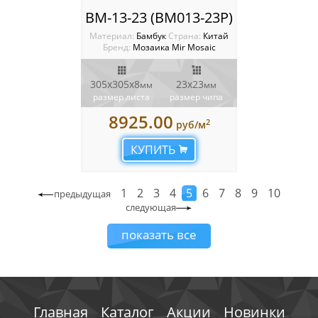
BM-13-23 (BM013-23P)
Материал:
Бамбук
Cтрана:
Китай
Бренд:
Мозаика Mir Mosaic
305x305х8
23х23
мм
мм
размер листа
размер чипа
8925.00
2
руб/м
КУПИТЬ
1
2
3
4
5
6
7
8
9
10
предыдущая
следующая
показать все
Главная
Каталог
Акции
Новинки