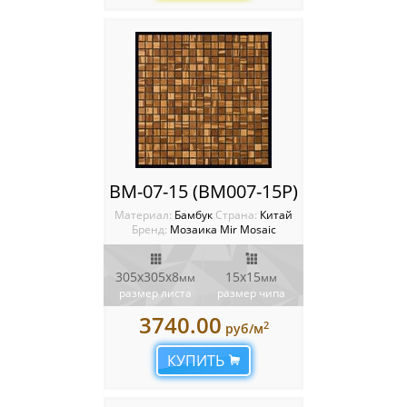
BM-07-15 (BM007-15P)
Материал:
Бамбук
Cтрана:
Китай
Бренд:
Мозаика Mir Mosaic
305x305х8
15х15
мм
мм
размер листа
размер чипа
3740.00
2
руб/м
КУПИТЬ