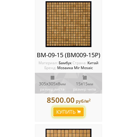
BM-09-15 (BM009-15P)
Материал:
Бамбук
Cтрана:
Китай
Бренд:
Мозаика Mir Mosaic
305x305х8
15х15
мм
мм
размер листа
размер чипа
8500.00
2
руб/м
КУПИТЬ