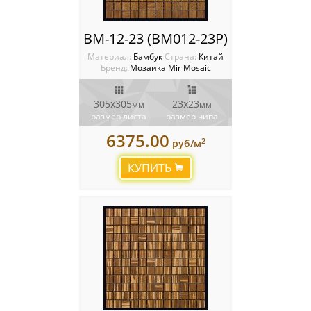
BM-12-23 (BM012-23P)
Материал:
Бамбук
Cтрана:
Китай
Бренд:
Мозаика Mir Mosaic
305x305
23х23
мм
мм
размер листа
размер чипа
6375.00
2
руб/м
КУПИТЬ