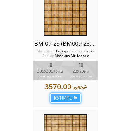
BM-09-23 (BM009-23P) мозаика Mir mosaic
Материал:
Бамбук
Cтрана:
Китай
Бренд:
Мозаика Mir Mosaic
305x305х8
23х23
мм
мм
размер листа
размер чипа
3570.00
2
руб/м
КУПИТЬ