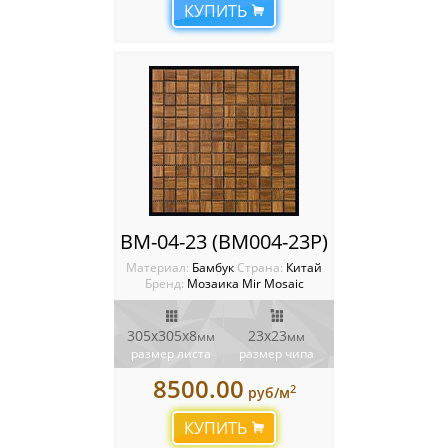
КУПИТЬ
BM-04-23 (BM004-23P)
Материал:
Бамбук
Cтрана:
Китай
Бренд:
Мозаика Mir Mosaic
305x305х8
23х23
мм
мм
размер листа
размер чипа
8500.00
2
руб/м
КУПИТЬ