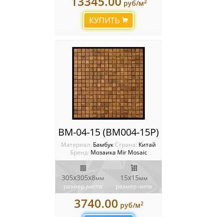
13345.00
2
руб/м
КУПИТЬ
BM-04-15 (BM004-15P)
Материал:
Бамбук
Cтрана:
Китай
Бренд:
Мозаика Mir Mosaic
305x305х8
15х15
мм
мм
размер листа
размер чипа
3740.00
2
руб/м