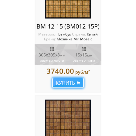
BM-12-15 (BM012-15P)
Материал:
Бамбук
Cтрана:
Китай
Бренд:
Мозаика Mir Mosaic
305x305х8
15х15
мм
мм
размер листа
размер чипа
3740.00
2
руб/м
КУПИТЬ